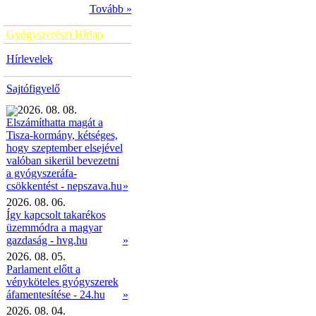
Tovább »
Gyógyszerészi Hírlap
Hírlevelek
Sajtófigyelő
2026. 08. 08.
Elszámíthatta magát a
Tisza-kormány, kétséges,
hogy szeptember elsejével
valóban sikerül bevezetni
a gyógyszeráfa-
»
csökkentést - nepszava.hu
2026. 08. 06.
Így kapcsolt takarékos
üzemmódra a magyar
gazdaság - hvg.hu
»
2026. 08. 05.
Parlament előtt a
vényköteles gyógyszerek
áfamentesítése - 24.hu
»
2026. 08. 04.