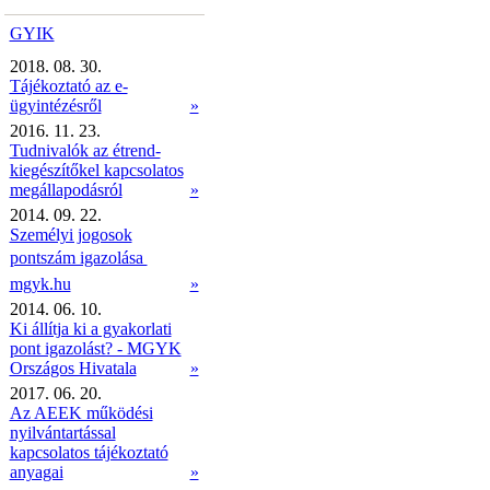
GYIK
2018. 08. 30.
Tájékoztató az e-
ügyintézésről
»
2016. 11. 23.
Tudnivalók az étrend-
kiegészítőkel kapcsolatos
megállapodásról
»
2014. 09. 22.
Személyi jogosok
pontszám igazolása 
mgyk.hu
»
2014. 06. 10.
Ki állítja ki a gyakorlati
pont igazolást? - MGYK
Országos Hivatala
»
2017. 06. 20.
Az AEEK működési
nyilvántartással
kapcsolatos tájékoztató
anyagai
»