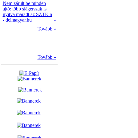
Nem zárult be minden
ajtó: több slágerszak is
nyitva maradt az SZTE-n
- delmagyar.hu
»
Tovább »
Tovább »