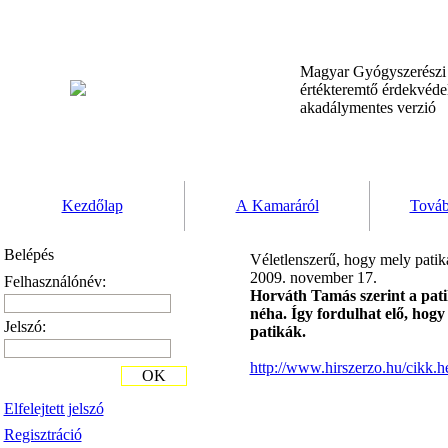
Magyar Gyógyszerész
értékteremtő érdekvéd
akadálymentes verzió
Kezdőlap
A Kamaráról
Továb
Belépés
Véletlenszerű, hogy mely pati
2009. november 17.
Felhasználónév:
Horváth Tamás szerint a pat
néha. Így fordulhat elő, hog
Jelszó:
patikák.
http://www.hirszerzo.hu/cikk
OK
Elfelejtett jelszó
Regisztráció