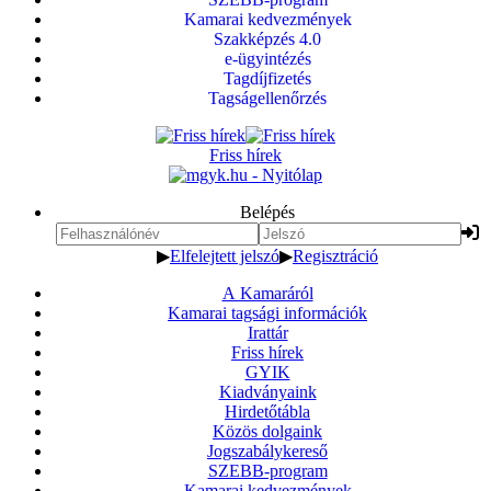
Kamarai kedvezmények
Szakképzés 4.0
e-ügyintézés
Tagdíjfizetés
Tagságellenőrzés
Friss hírek
Belépés
▶
Elfelejtett jelszó
▶
Regisztráció
A Kamaráról
Kamarai tagsági információk
Irattár
Friss hírek
GYIK
Kiadványaink
Hirdetőtábla
Közös dolgaink
Jogszabálykereső
SZEBB-program
Kamarai kedvezmények