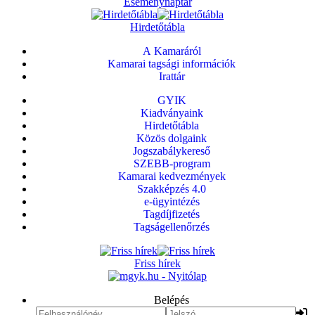
Eseménynaptár
Hirdetőtábla
A Kamaráról
Kamarai tagsági információk
Irattár
GYIK
Kiadványaink
Hirdetőtábla
Közös dolgaink
Jogszabálykereső
SZEBB-program
Kamarai kedvezmények
Szakképzés 4.0
e-ügyintézés
Tagdíjfizetés
Tagságellenőrzés
Friss hírek
Belépés