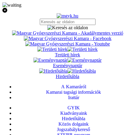
Területi hírek
Eseménynaptár
Hirdetőtábla
A Kamaráról
Kamarai tagsági információk
Irattár
GYIK
Kiadványaink
Hirdetőtábla
Közös dolgaink
Jogszabálykereső
SZEBB-program