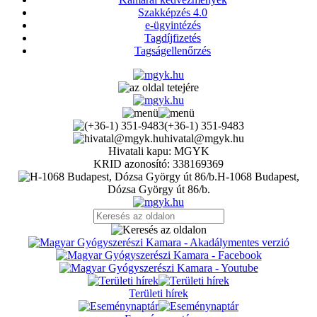
Szakképzés 4.0
e-ügyintézés
Tagdíjfizetés
Tagságellenőrzés
(+36-1) 351-9483
hivatal@mgyk.hu
Hivatali kapu: MGYK
KRID azonosító: 338169369
H-1068 Budapest,
Dózsa György út 86/b.
Területi hírek