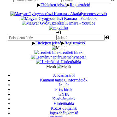
▶
Elfelejtett jelszó
▶
Regisztráció
▶
Elfelejtett jelszó
▶
Regisztráció
Területi hírek
Eseménynaptár
Hirdetőtábla
Menü
A Kamaráról
Kamarai tagsági információk
Irattár
Friss hírek
GYIK
Kiadványaink
Hirdetőtábla
Közös dolgaink
Jogszabálykereső