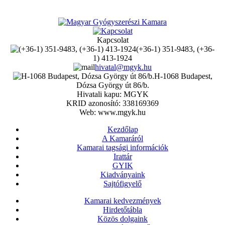
Kapcsolat
(+36-1) 351-9483, (+36-
1) 413-1924
hivatal@mgyk.hu
H-1068 Budapest,
Dózsa György út 86/b.
Hivatali kapu: MGYK
KRID azonosító: 338169369
Web: www.mgyk.hu
Kezdőlap
A Kamaráról
Kamarai tagsági információk
Irattár
GYIK
Kiadványaink
Sajtófigyelő
Kamarai kedvezmények
Hirdetőtábla
Közös dolgaink