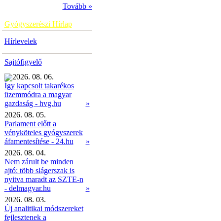
Tovább »
Gyógyszerészi Hírlap
Hírlevelek
Sajtófigyelő
2026. 08. 06.
Így kapcsolt takarékos
üzemmódra a magyar
»
gazdaság - hvg.hu
2026. 08. 05.
Parlament előtt a
vényköteles gyógyszerek
áfamentesítése - 24.hu
»
2026. 08. 04.
Nem zárult be minden
ajtó: több slágerszak is
nyitva maradt az SZTE-n
- delmagyar.hu
»
2026. 08. 03.
Új analitikai módszereket
fejlesztenek a