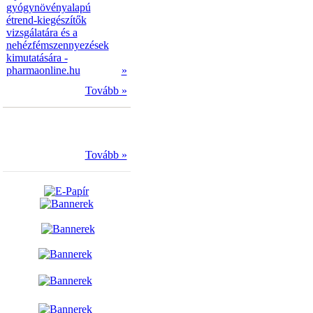
gyógynövényalapú
étrend-kiegészítők
vizsgálatára és a
nehézfémszennyezések
kimutatására -
pharmaonline.hu
»
Tovább »
Tovább »