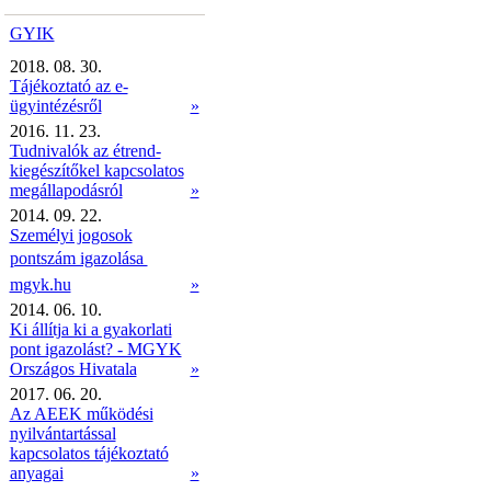
GYIK
2018. 08. 30.
Tájékoztató az e-
ügyintézésről
»
2016. 11. 23.
Tudnivalók az étrend-
kiegészítőkel kapcsolatos
megállapodásról
»
2014. 09. 22.
Személyi jogosok
pontszám igazolása 
mgyk.hu
»
2014. 06. 10.
Ki állítja ki a gyakorlati
pont igazolást? - MGYK
Országos Hivatala
»
2017. 06. 20.
Az AEEK működési
nyilvántartással
kapcsolatos tájékoztató
anyagai
»