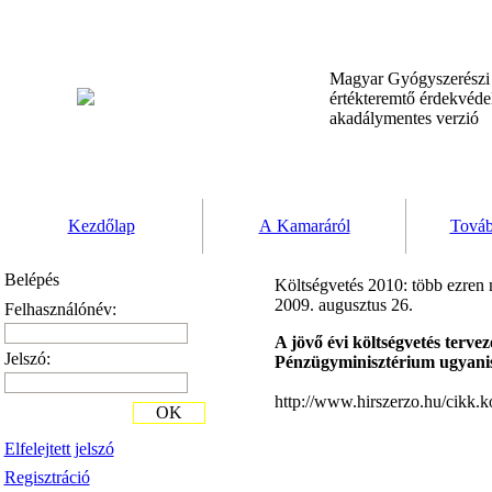
Magyar Gyógyszerész
értékteremtő érdekvéd
akadálymentes verzió
Kezdőlap
A Kamaráról
Továb
Belépés
Költségvetés 2010: több ezren 
2009. augusztus 26.
Felhasználónév:
A jövő évi költségvetés terve
Jelszó:
Pénzügyminisztérium ugyanis 
http://www.hirszerzo.hu/cikk.
OK
Elfelejtett jelszó
Regisztráció