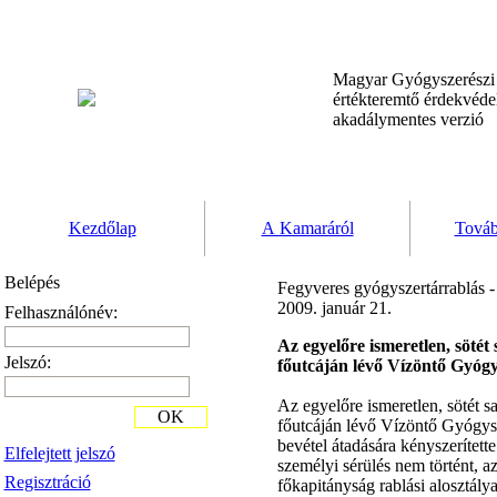
Magyar Gyógyszerész
értékteremtő érdekvéd
akadálymentes verzió
Kezdőlap
A Kamaráról
Továb
Belépés
Fegyveres gyógyszertárrablás 
2009. január 21.
Felhasználónév:
Az egyelőre ismeretlen, sötét
Jelszó:
főutcáján lévő Vízöntő Gyógy
Az egyelőre ismeretlen, sötét s
OK
főutcáján lévő Vízöntő Gyógysz
bevétel átadására kényszerített
Elfelejtett jelszó
személyi sérülés nem történt, a
Regisztráció
főkapitányság rablási alosztálya