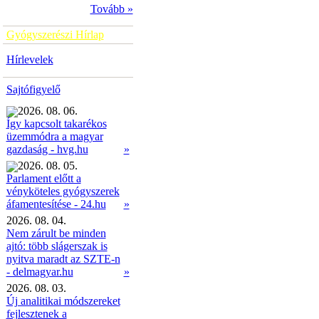
Tovább »
Gyógyszerészi Hírlap
Hírlevelek
Sajtófigyelő
2026. 08. 06.
Így kapcsolt takarékos
üzemmódra a magyar
»
gazdaság - hvg.hu
2026. 08. 05.
Parlament előtt a
vényköteles gyógyszerek
»
áfamentesítése - 24.hu
2026. 08. 04.
Nem zárult be minden
ajtó: több slágerszak is
nyitva maradt az SZTE-n
- delmagyar.hu
»
2026. 08. 03.
Új analitikai módszereket
fejlesztenek a