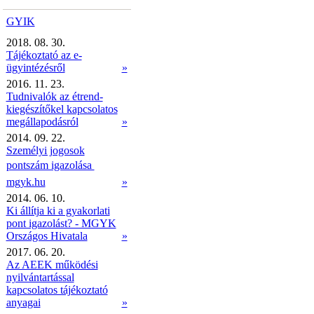
GYIK
2018. 08. 30.
Tájékoztató az e-
ügyintézésről
»
2016. 11. 23.
Tudnivalók az étrend-
kiegészítőkel kapcsolatos
megállapodásról
»
2014. 09. 22.
Személyi jogosok
pontszám igazolása 
mgyk.hu
»
2014. 06. 10.
Ki állítja ki a gyakorlati
pont igazolást? - MGYK
Országos Hivatala
»
2017. 06. 20.
Az AEEK működési
nyilvántartással
kapcsolatos tájékoztató
anyagai
»