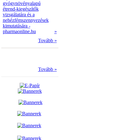
gyógynövényalapú
étrend-kiegészítők
vizsgálatára és a
nehézfémszennyezések
kimutatására -
pharmaonline.hu
»
Tovább »
Tovább »