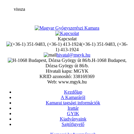
vissza
Kapcsolat
(+36-1) 351-9483, (+36-
1) 413-1924
hivatal@mgyk.hu
H-1068 Budapest,
Dózsa György út 86/b.
Hivatali kapu: MGYK
KRID azonosító: 338169369
Web: www.mgyk.hu
Kezdőlap
A Kamaráról
Kamarai tagsági információk
Irattár
GYIK
Kiadványaink
Sajtófigyelő