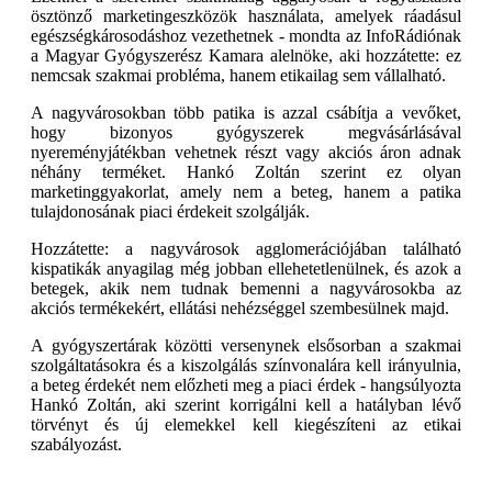
ösztönző marketingeszközök használata, amelyek ráadásul
egészségkárosodáshoz vezethetnek - mondta az InfoRádiónak
a Magyar Gyógyszerész Kamara alelnöke, aki hozzátette: ez
nemcsak szakmai probléma, hanem etikailag sem vállalható.
A nagyvárosokban több patika is azzal csábítja a vevőket,
hogy bizonyos gyógyszerek megvásárlásával
nyereményjátékban vehetnek részt vagy akciós áron adnak
néhány terméket. Hankó Zoltán szerint ez olyan
marketinggyakorlat, amely nem a beteg, hanem a patika
tulajdonosának piaci érdekeit szolgálják.
Hozzátette: a nagyvárosok agglomerációjában található
kispatikák anyagilag még jobban ellehetetlenülnek, és azok a
betegek, akik nem tudnak bemenni a nagyvárosokba az
akciós termékekért, ellátási nehézséggel szembesülnek majd.
A gyógyszertárak közötti versenynek elsősorban a szakmai
szolgáltatásokra és a kiszolgálás színvonalára kell irányulnia,
a beteg érdekét nem előzheti meg a piaci érdek - hangsúlyozta
Hankó Zoltán, aki szerint korrigálni kell a hatályban lévő
törvényt és új elemekkel kell kiegészíteni az etikai
szabályozást.