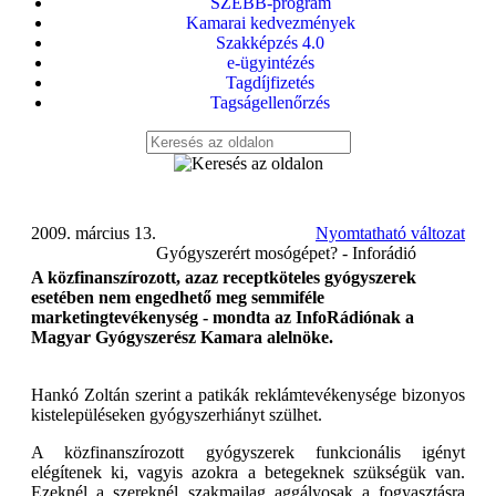
SZEBB-program
Kamarai kedvezmények
Szakképzés 4.0
e-ügyintézés
Tagdíjfizetés
Tagságellenőrzés
2009. március 13.
Nyomtatható változat
Gyógyszerért mosógépet? - Inforádió
A közfinanszírozott, azaz receptköteles gyógyszerek
esetében nem engedhető meg semmiféle
marketingtevékenység - mondta az InfoRádiónak a
Magyar Gyógyszerész Kamara alelnöke.
Hankó Zoltán szerint a patikák reklámtevékenysége bizonyos
kistelepüléseken gyógyszerhiányt szülhet.
A közfinanszírozott gyógyszerek funkcionális igényt
elégítenek ki, vagyis azokra a betegeknek szükségük van.
Ezeknél a szereknél szakmailag aggályosak a fogyasztásra