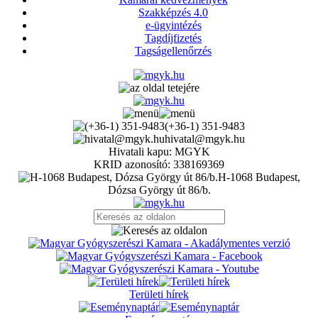
Szakképzés 4.0
e-ügyintézés
Tagdíjfizetés
Tagságellenőrzés
(+36-1) 351-9483
hivatal@mgyk.hu
Hivatali kapu: MGYK
KRID azonosító: 338169369
H-1068 Budapest,
Dózsa György út 86/b.
Területi hírek