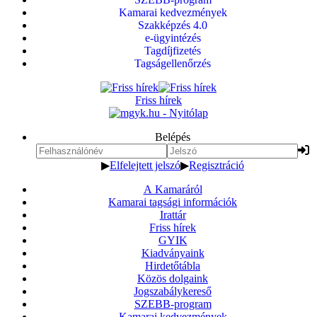
Kamarai kedvezmények
Szakképzés 4.0
e-ügyintézés
Tagdíjfizetés
Tagságellenőrzés
Friss hírek
Belépés
▶
Elfelejtett jelszó
▶
Regisztráció
A Kamaráról
Kamarai tagsági információk
Irattár
Friss hírek
GYIK
Kiadványaink
Hirdetőtábla
Közös dolgaink
Jogszabálykereső
SZEBB-program
Kamarai kedvezmények