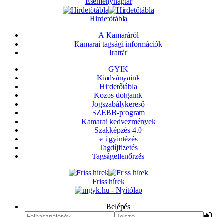
Eseménynaptár
Hirdetőtábla
A Kamaráról
Kamarai tagsági információk
Irattár
GYIK
Kiadványaink
Hirdetőtábla
Közös dolgaink
Jogszabálykereső
SZEBB-program
Kamarai kedvezmények
Szakképzés 4.0
e-ügyintézés
Tagdíjfizetés
Tagságellenőrzés
Friss hírek
Belépés