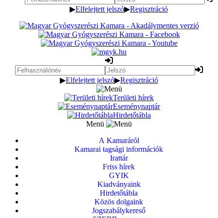
▶
Elfelejtett jelszó
▶
Regisztráció
▶
Elfelejtett jelszó
▶
Regisztráció
Területi hírek
Eseménynaptár
Hirdetőtábla
Menü
A Kamaráról
Kamarai tagsági információk
Irattár
Friss hírek
GYIK
Kiadványaink
Hirdetőtábla
Közös dolgaink
Jogszabálykereső