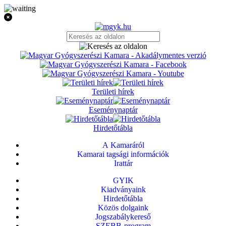
Területi hírek
Eseménynaptár
Hirdetőtábla
A Kamaráról
Kamarai tagsági információk
Irattár
GYIK
Kiadványaink
Hirdetőtábla
Közös dolgaink
Jogszabálykereső
SZEBB-program