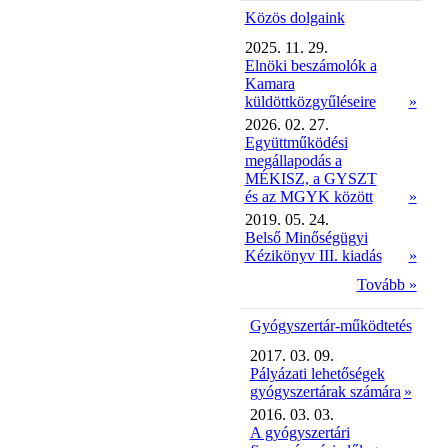
Közös dolgaink
2025. 11. 29.
Elnöki beszámolók a
Kamara
küldöttközgyűléseire
»
2026. 02. 27.
Együttműködési
megállapodás a
MÉKISZ, a GYSZT
és az MGYK között
»
2019. 05. 24.
Belső Minőségügyi
Kézikönyv III. kiadás
»
Tovább »
Gyógyszertár-működtetés
2017. 03. 09.
Pályázati lehetőségek
gyógyszertárak számára
»
2016. 03. 03.
A gyógyszertári