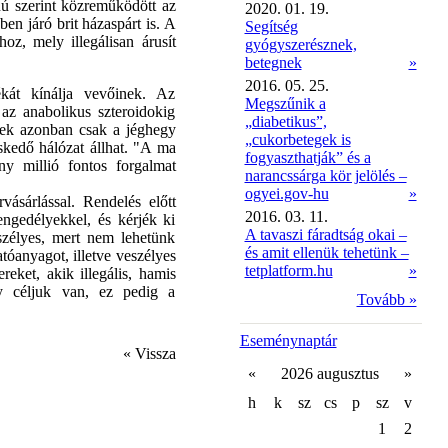
anú szerint közreműködött az
2020. 01. 19.
en járó brit házaspárt is. A
Segítség
z, mely illegálisan árusít
gyógyszerésznek,
betegnek
»
2016. 05. 25.
kát kínálja vevőinek. Az
Megszűnik a
 az anabolikus szteroidokig
„diabetikus”,
rek azonban csak a jéghegy
„cukorbetegek is
skedő hálózat állhat. "A ma
fogyaszthatják” és a
ny millió fontos forgalmat
narancssárga kör jelölés –
ogyei.gov-hu
»
sárlással. Rendelés előtt
2016. 03. 11.
ngedélyekkel, és kérjék ki
A tavaszi fáradtság okai –
szélyes, mert nem lehetünk
és amit ellenük tehetünk –
óanyagot, illetve veszélyes
tetplatform.hu
»
eket, akik illegális, hamis
y céljuk van, ez pedig a
Tovább »
Eseménynaptár
« Vissza
«
2026 augusztus
»
h
k
sz
cs
p
sz
v
1
2