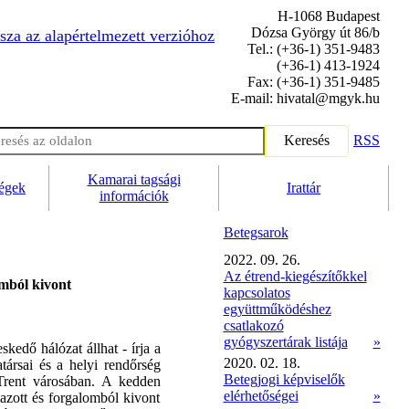
H-1068 Budapest
Dózsa György út 86/b
sza az alapértelmezett verzióhoz
Tel.: (+36-1) 351-9483
(+36-1) 413-1924
Fax: (+36-1) 351-9485
E-mail: hivatal@mgyk.hu
Keresés
RSS
Kamarai tagsági
ségek
Irattár
információk
Betegsarok
2022. 09. 26.
Az étrend-kiegészítőkkel
omból kivont
kapcsolatos
együttműködéshez
csatlakozó
gyógyszertárak listája
»
kedő hálózat állhat - írja a
2020. 02. 18.
rsai és a helyi rendőrség
Betegjogi képviselők
Trent városában. A kedden
elérhetőségei
»
mazott és forgalomból kivont