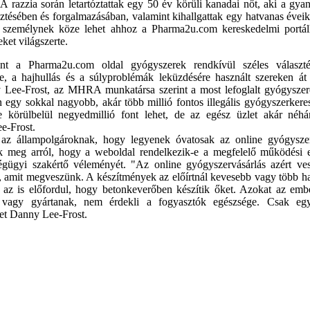
 A razzia során letartóztattak egy 50 év körüli kanadai nőt, aki a gy
sztésében és forgalmazásában, valamint kihallgattak egy hatvanas éveikb
 személynek köze lehet ahhoz a Pharma2u.com kereskedelmi portálho
ket világszerte.
 a Pharma2u.com oldal gyógyszerek rendkívül széles választé
e, a hajhullás és a súlyproblémák leküzdésére használt szereken át
 Lee-Frost, az MHRA munkatársa szerint a most lefoglalt gyógysze
n egy sokkal nagyobb, akár több millió fontos illegális gyógyszerkere
ke körülbelül negyedmillió font lehet, de az egész üzlet akár néhá
ee-Frost.
z állampolgároknak, hogy legyenek óvatosak az online gyógyszervá
meg arról, hogy a weboldal rendelkezik-e a megfelelő működési e
gügyi szakértő véleményét. "Az online gyógyszervásárlás azért ve
, amit megveszünk. A készítmények az előírtnál kevesebb vagy több hat
 az is előfordul, hogy betonkeverőben készítik őket. Azokat az ember
, vagy gyártanak, nem érdekli a fogyasztók egészsége. Csak eg
tet Danny Lee-Frost.