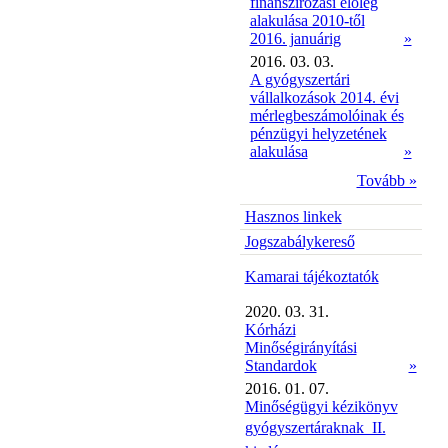
finanszírozási előleg
alakulása 2010-től
2016. januárig
»
2016. 03. 03.
A gyógyszertári
vállalkozások 2014. évi
mérlegbeszámolóinak és
pénzügyi helyzetének
alakulása
»
Tovább »
Hasznos linkek
Jogszabálykereső
Kamarai tájékoztatók
2020. 03. 31.
Kórházi
Minőségirányítási
Standardok
»
2016. 01. 07.
Minőségügyi kézikönyv
gyógyszertáraknak  II.