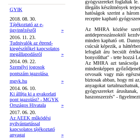
gyógyszereket foglaltak le.
illegális készítmények terje
GYIK
hatóságok szerint a három
receptre kapható gyógyszere
2018. 08. 30.
Tájékoztató az e-
Az MHRA közlése szerint
ügyintézésről
»
antidepresszánsoktól kezdv
2016. 11. 23.
minden kapható ott. Danny
Tudnivalók az étrend-
csúcsát képezik, a háttérbe
kiegészítőkel kapcsolatos
lefoglalt áru becsült érté
megállapodásról
»
bonyolíthat" - tette hozzá L
2014. 09. 22.
Az MHRA azt tanácsolja a
Személyi jogosok
mindenképpen győződjenek 
pontszám igazolása 
orvosaik vagy más egészsé
biztosak abban, hogy mi az
mgyk.hu
»
anyagokat tartalmazhatnak,
2014. 06. 10.
gyógyszereket árusítanak
Ki állítja ki a gyakorlati
haszonszerzés" - figyelmez
pont igazolást? - MGYK
Országos Hivatala
»
2017. 06. 20.
Az AEEK működési
nyilvántartással
kapcsolatos tájékoztató
anyagai
»