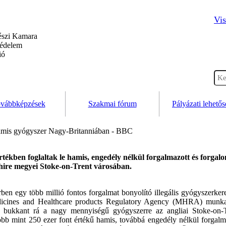
Vis
szi Kamara
védelem
ió
vábbképzések
Szakmai fórum
Pályázati lehető
hamis gyógyszer Nagy-Britanniában - BBC
rtékben foglaltak le hamis, engedély nélkül forgalmazott és forgal
hire megyei Stoke-on-Trent városában.
ben egy több millió fontos forgalmat bonyolító illegális gyógyszerkeres
ines and Healthcare products Regulatory Agency (MHRA) munkatá
án bukkant rá a nagy mennyiségű gyógyszerre az angliai Stoke-on-
 több mint 250 ezer font értékű hamis, továbbá engedély nélkül forgal