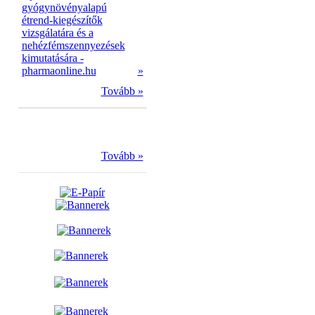
gyógynövényalapú
étrend-kiegészítők
vizsgálatára és a
nehézfémszennyezések
kimutatására -
pharmaonline.hu
»
Tovább »
Tovább »