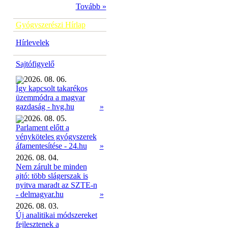
Tovább »
Gyógyszerészi Hírlap
Hírlevelek
Sajtófigyelő
2026. 08. 06.
Így kapcsolt takarékos
üzemmódra a magyar
»
gazdaság - hvg.hu
2026. 08. 05.
Parlament előtt a
vényköteles gyógyszerek
»
áfamentesítése - 24.hu
2026. 08. 04.
Nem zárult be minden
ajtó: több slágerszak is
nyitva maradt az SZTE-n
- delmagyar.hu
»
2026. 08. 03.
Új analitikai módszereket
fejlesztenek a