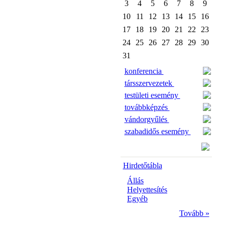
3
4
5
6
7
8
9
10
11
12
13
14
15
16
17
18
19
20
21
22
23
24
25
26
27
28
29
30
31
konferencia
társszervezetek
testületi esemény
továbbképzés
vándorgyűlés
szabadidős esemény
Hirdetőtábla
Állás
Helyettesítés
Egyéb
Tovább »