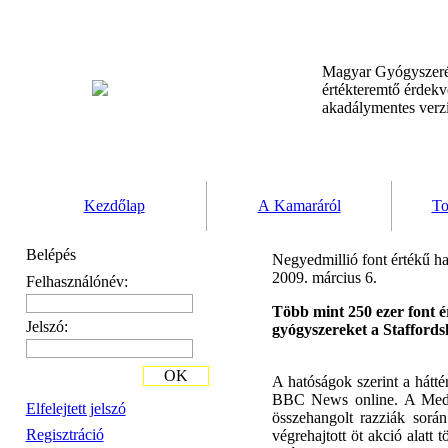
Magyar Gyógyszeré
értékteremtő érdek
akadálymentes verz
Kezdőlap
A Kamaráról
To
Belépés
Negyedmillió font értékű 
2009. március 6.
Felhasználónév:
Több mint 250 ezer font é
Jelszó:
gyógyszereket a Staffords
OK
A hatóságok szerint a háttér
BBC News online. A Medic
Elfelejtett jelszó
összehangolt razziák sor
Regisztráció
végrehajtott öt akció alatt