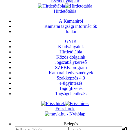
Eseménynaptár
Hirdetőtábla
A Kamaráról
Kamarai tagsági információk
Irattár
GYIK
Kiadványaink
Hirdetőtábla
Közös dolgaink
Jogszabálykereső
SZEBB-program
Kamarai kedvezmények
Szakképzés 4.0
e-ügyintézés
Tagdíjfizetés
Tagságellenőrzés
Friss hírek
Belépés