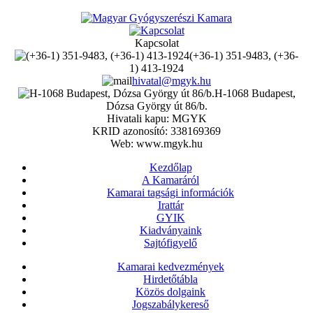
Kapcsolat
(+36-1) 351-9483, (+36-
1) 413-1924
hivatal@mgyk.hu
H-1068 Budapest,
Dózsa György út 86/b.
Hivatali kapu: MGYK
KRID azonosító: 338169369
Web: www.mgyk.hu
Kezdőlap
A Kamaráról
Kamarai tagsági információk
Irattár
GYIK
Kiadványaink
Sajtófigyelő
Kamarai kedvezmények
Hirdetőtábla
Közös dolgaink
Jogszabálykereső