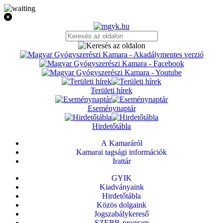
Területi hírek
Eseménynaptár
Hirdetőtábla
A Kamaráról
Kamarai tagsági információk
Irattár
GYIK
Kiadványaink
Hirdetőtábla
Közös dolgaink
Jogszabálykereső
SZEBB-program