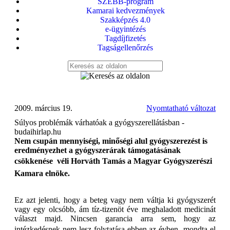
SZEBB-program
Kamarai kedvezmények
Szakképzés 4.0
e-ügyintézés
Tagdíjfizetés
Tagságellenőrzés
2009. március 19.
Nyomtatható változat
Súlyos problémák várhatóak a gyógyszerellátásban -
budaihirlap.hu
Nem csupán mennyiségi, minőségi alul gyógyszerezést is
eredményezhet a gyógyszerárak támogatásának
csökkenése  véli Horváth Tamás a Magyar Gyógyszerészi
Kamara elnöke.
Ez azt jelenti, hogy a beteg vagy nem váltja ki gyógyszerét
vagy egy olcsóbb, ám tíz-tizenöt éve meghaladott medicinát
választ majd. Nincsen garancia arra sem, hogy az
intézkedésnek nem lesz folytatása ebben az évben  mondta el