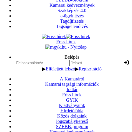
Kamarai kedvezmények
Szakképzés 4.0
e-ügyintézés
Tagdíjfizetés
Tagságellenőrzés
Friss hírek
Belépés
▶
Elfelejtett jelszó
▶
Regisztráció
A Kamaráról
Kamarai tagsági információk
Irattár
Friss hírek
GYIK
Kiadványaink
Hirdetőtábla
Közös dolgaink
Jogszabálykereső
SZEBB-program
Kamarai kedvezmények