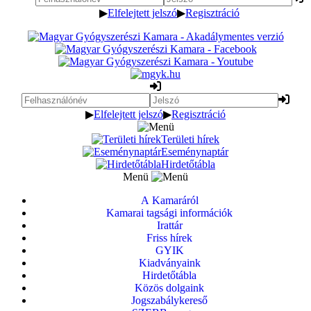
▶
Elfelejtett jelszó
▶
Regisztráció
▶
Elfelejtett jelszó
▶
Regisztráció
Területi hírek
Eseménynaptár
Hirdetőtábla
Menü
A Kamaráról
Kamarai tagsági információk
Irattár
Friss hírek
GYIK
Kiadványaink
Hirdetőtábla
Közös dolgaink
Jogszabálykereső