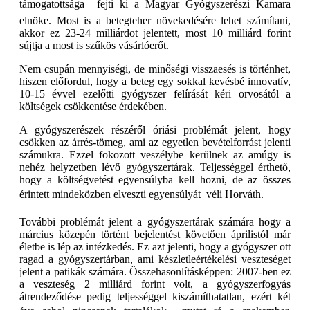
támogatottsága  fejti ki a Magyar Gyógyszerészi Kamara
elnöke. Most is a betegteher növekedésére lehet számítani,
akkor ez 23-24 milliárdot jelentett, most 10 milliárd forint
sújtja a most is szűkös vásárlóerőt.
Nem csupán mennyiségi, de minőségi visszaesés is történhet,
hiszen előfordul, hogy a beteg egy sokkal kevésbé innovatív,
10-15 évvel ezelőtti gyógyszer felírását kéri orvosától a
költségek csökkentése érdekében.
A gyógyszerészek részéről óriási problémát jelent, hogy
csökken az árrés-tömeg, ami az egyetlen bevételforrást jelenti
számukra. Ezzel fokozott veszélybe kerülnek az amúgy is
nehéz helyzetben lévő gyógyszertárak. Teljességgel érthető,
hogy a költségvetést egyensúlyba kell hozni, de az összes
érintett mindeközben elveszti egyensúlyát  véli Horváth.
További problémát jelent a gyógyszertárak számára hogy a
március közepén történt bejelentést követően áprilistól már
életbe is lép az intézkedés. Ez azt jelenti, hogy a gyógyszer ott
ragad a gyógyszertárban, ami készletleértékelési veszteséget
jelent a patikák számára. Összehasonlításképpen: 2007-ben ez
a veszteség 2 milliárd forint volt, a gyógyszerfogyás
átrendeződése pedig teljességgel kiszámíthatatlan, ezért két