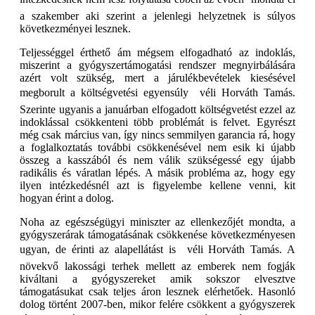
a szakember aki szerint a jelenlegi helyzetnek is súlyos
következményei lesznek.
Teljességgel érthető ám mégsem elfogadható az indoklás,
miszerint a gyógyszertámogatási rendszer megnyirbálására
azért volt szükség, mert a járulékbevételek kiesésével
megborult a költségvetési egyensúly  véli Horváth Tamás.
Szerinte ugyanis a januárban elfogadott költségvetést ezzel az
indoklással csökkenteni több problémát is felvet. Egyrészt
még csak március van, így nincs semmilyen garancia rá, hogy
a foglalkoztatás további csökkenésével nem esik ki újabb
összeg a kasszából és nem válik szükségessé egy újabb
radikális és váratlan lépés. A másik probléma az, hogy egy
ilyen intézkedésnél azt is figyelembe kellene venni, kit
hogyan érint a dolog.
Noha az egészségügyi miniszter az ellenkezőjét mondta, a
gyógyszerárak támogatásának csökkenése következményesen
ugyan, de érinti az alapellátást is  véli Horváth Tamás. A
növekvő lakossági terhek mellett az emberek nem fogják
kiváltani a gyógyszereket amik sokszor elvesztve
támogatásukat csak teljes áron lesznek elérhetőek. Hasonló
dolog történt 2007-ben, mikor felére csökkent a gyógyszerek