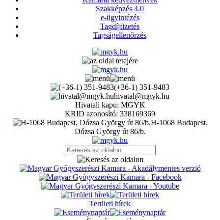
Szakképzés 4.0
e-ügyintézés
Tagdíjfizetés
Tagságellenőrzés
(+36-1) 351-9483
hivatal@mgyk.hu
Hivatali kapu: MGYK
KRID azonosító: 338169369
H-1068 Budapest,
Dózsa György út 86/b.
Területi hírek