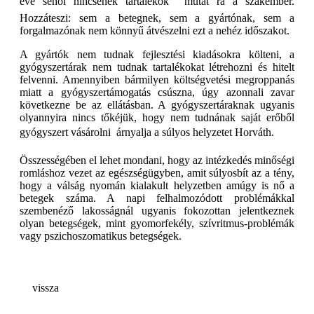
éve sehol nincsenek tartalékok  mutat rá a szakember.
Hozzáteszi: sem a betegnek, sem a gyártónak, sem a
forgalmazónak nem könnyű átvészelni ezt a nehéz időszakot.
A gyártók nem tudnak fejlesztési kiadásokra költeni, a
gyógyszertárak nem tudnak tartalékokat létrehozni és hitelt
felvenni. Amennyiben bármilyen költségvetési megroppanás
miatt a gyógyszertámogatás csúszna, úgy azonnali zavar
következne be az ellátásban. A gyógyszertáraknak ugyanis
olyannyira nincs tőkéjük, hogy nem tudnának saját erőből
gyógyszert vásárolni  árnyalja a súlyos helyzetet Horváth.
Összességében el lehet mondani, hogy az intézkedés minőségi
romláshoz vezet az egészségügyben, amit súlyosbít az a tény,
hogy a válság nyomán kialakult helyzetben amúgy is nő a
betegek száma. A napi felhalmozódott problémákkal
szembenéző lakosságnál ugyanis fokozottan jelentkeznek
olyan betegségek, mint gyomorfekély, szívritmus-problémák
vagy pszichoszomatikus betegségek.
vissza