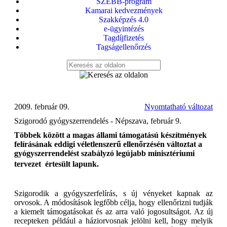
SZEBB-program
Kamarai kedvezmények
Szakképzés 4.0
e-ügyintézés
Tagdíjfizetés
Tagságellenőrzés
2009. február 09.
Nyomtatható változat
Szigorodó gyógyszerrendelés - Népszava, február 9.
Többek között a magas állami támogatású készítmények
felírásának eddigi véletlenszerű ellenőrzésén változtat a
gyógyszerrendelést szabályzó legújabb minisztériumi
tervezet  értesült lapunk.
Szigorodik a gyógyszerfelírás, s új vényeket kapnak az
orvosok. A módosítások legfőbb célja, hogy ellenőrizni tudják
a kiemelt támogatásokat és az arra való jogosultságot. Az új
recepteken például a háziorvosnak jelölni kell, hogy melyik