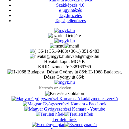
Szakképzés 4.0
e-ügyintézés
Tagdíjfizetés
Tagságellenőrzés
(+36-1) 351-9483
hivatal@mgyk.hu
Hivatali kapu: MGYK
KRID azonosító: 338169369
H-1068 Budapest,
Dózsa György út 86/b.
Területi hírek