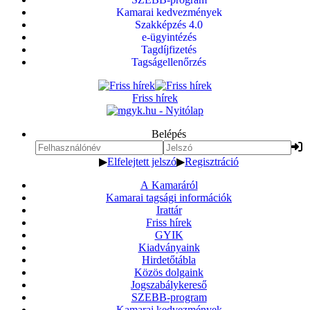
Kamarai kedvezmények
Szakképzés 4.0
e-ügyintézés
Tagdíjfizetés
Tagságellenőrzés
Friss hírek
Belépés
▶
Elfelejtett jelszó
▶
Regisztráció
A Kamaráról
Kamarai tagsági információk
Irattár
Friss hírek
GYIK
Kiadványaink
Hirdetőtábla
Közös dolgaink
Jogszabálykereső
SZEBB-program
Kamarai kedvezmények