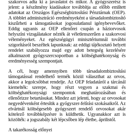
szakorvos adta ki a javaslatot és mikor. A gyógyszerész is
jelent: a készítmény kiadásakor továbbítja az előbb említett
adatokat az Országos Egészségbiztosítási Pénztárnak (OEP).
A többlet adminisztráció eredményeként a társadalombiztosító
kiszűrheti a támogatásokat jogosulatlanul igénybevevőket.
Eddig ugyanis az OEP ellenőrei csupán a háziorvosok
helyszíni vizsgálatakor nézték át véletlenszerűen a szakorvosi
véleményeket. Az egészségügyi minisztériumnál további
szigorításról beszéltek lapunknak: az eddigi tájékoztató helyett
rendelet szabályozza majd egy adott betegség kezelésére
alkalmazott gyógyszercsoportban a költséghatékonyság és
eredményesség szempontjait.
A cél, hogy amennyiben több társadalombiztosítási
támogatással rendelhető termék közül választhat az orvos,
akkor a legolcsóbbat rendelje. Az OEP feladatáról a tárcánál
kiemelték: szerepe, hogy részt vegyen a szakmai és
költséghatékonysági szempontok meghatározásában és
ellenőrizze betartásukat. Mindez azt jelenti, hogy az orvosokat
negyedévenként értesítik a gyógyszer-felírási szokásaikról. Az
elvártnál költségesebb gyógyszert rendelő orvosokat akár
kötelező továbbképzésre is küldhetik. Ugyanakkor azt is
közölték: a jogszabály két lépcsőben lép életbe, áprilistól.
A takarékosság előnyei