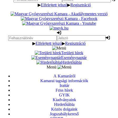
▶
Elfelejtett jelszó
▶
Regisztráció
▶
Elfelejtett jelszó
▶
Regisztráció
Területi hírek
Eseménynaptár
Hirdetőtábla
Menü
A Kamaráról
Kamarai tagsági információk
Irattár
Friss hírek
GYIK
Kiadványaink
Hirdetőtábla
Közös dolgaink
Jogszabálykereső