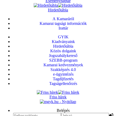
Eseménynaptár
Hirdetőtábla
A Kamaráról
Kamarai tagsági információk
Irattár
GYIK
Kiadványaink
Hirdetőtábla
Közös dolgaink
Jogszabálykereső
SZEBB-program
Kamarai kedvezmények
Szakképzés 4.0
e-ügyintézés
Tagdíjfizetés
Tagságellenőrzés
Friss hírek
Belépés