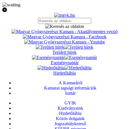
Területi hírek
Eseménynaptár
Hirdetőtábla
A Kamaráról
Kamarai tagsági információk
Irattár
GYIK
Kiadványaink
Hirdetőtábla
Közös dolgaink
Jogszabálykereső
SZEBB-program