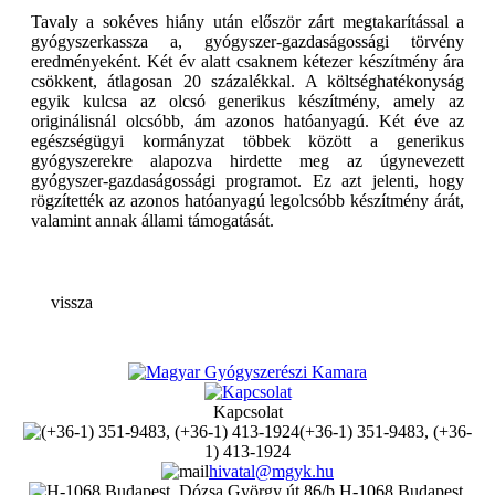
Tavaly a sokéves hiány után először zárt megtakarítással a
gyógyszerkassza a, gyógyszer-gazdaságossági törvény
eredményeként. Két év alatt csaknem kétezer készítmény ára
csökkent, átlagosan 20 százalékkal. A költséghatékonyság
egyik kulcsa az olcsó generikus készítmény, amely az
originálisnál olcsóbb, ám azonos hatóanyagú. Két éve az
egészségügyi kormányzat többek között a generikus
gyógyszerekre alapozva hirdette meg az úgynevezett
gyógyszer-gazdaságossági programot. Ez azt jelenti, hogy
rögzítették az azonos hatóanyagú legolcsóbb készítmény árát,
valamint annak állami támogatását.
vissza
Kapcsolat
(+36-1) 351-9483, (+36-
1) 413-1924
hivatal@mgyk.hu
H-1068 Budapest,