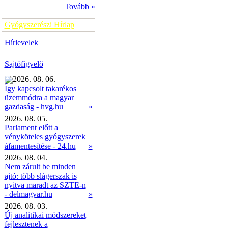
Tovább »
Gyógyszerészi Hírlap
Hírlevelek
Sajtófigyelő
2026. 08. 06.
Így kapcsolt takarékos
üzemmódra a magyar
»
gazdaság - hvg.hu
2026. 08. 05.
Parlament előtt a
vényköteles gyógyszerek
áfamentesítése - 24.hu
»
2026. 08. 04.
Nem zárult be minden
ajtó: több slágerszak is
nyitva maradt az SZTE-n
- delmagyar.hu
»
2026. 08. 03.
Új analitikai módszereket
fejlesztenek a