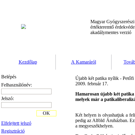
Magyar Gyógyszerész
értékteremtő érdekvéd
akadálymentes verzió
Kezdőlap
A Kamaráról
Továb
Belépés
Újabb két patika nyílik - Petőfi
2009. február 17.
Felhasználónév:
Hamarosan újabb két patika 
Jelszó:
melyek már a patikaliberali
OK
Két helyen is olvashatjuk a fe
pedig az Alföld Áruházban. Ezz
Elfelejtett jelszó
a megyeszékhelyen.
Regisztráció