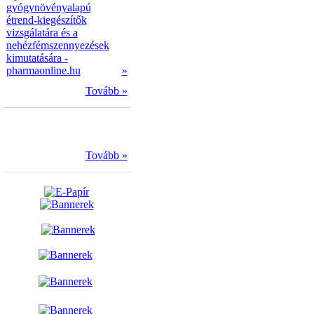
gyógynövényalapú
étrend-kiegészítők
vizsgálatára és a
nehézfémszennyezések
kimutatására -
pharmaonline.hu
»
Tovább »
Tovább »