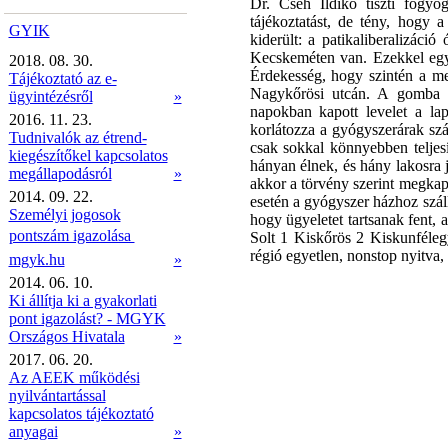
Dr. Cseh Ildikó tiszti főg
tájékoztatást, de tény, hogy 
GYIK
kiderült: a patikaliberalizáci
Kecskeméten van. Ezekkel egy
2018. 08. 30.
Érdekesség, hogy szintén a meg
Tájékoztató az e-
Nagykőrösi utcán. A gomba m
ügyintézésről
»
napokban kapott levelet a la
2016. 11. 23.
korlátozza a gyógyszerárak szám
Tudnivalók az étrend-
csak sokkal könnyebben teljes
kiegészítőkel kapcsolatos
hányan élnek, és hány lakosra j
megállapodásról
»
akkor a törvény szerint megkapj
2014. 09. 22.
esetén a gyógyszer házhoz szál
Személyi jogosok
hogy ügyeletet tartsanak fent,
pontszám igazolása 
Solt 1 Kiskőrös 2 Kiskunféle
régió egyetlen, nonstop nyitva, t
mgyk.hu
»
2014. 06. 10.
Ki állítja ki a gyakorlati
pont igazolást? - MGYK
Országos Hivatala
»
2017. 06. 20.
Az AEEK működési
nyilvántartással
kapcsolatos tájékoztató
anyagai
»