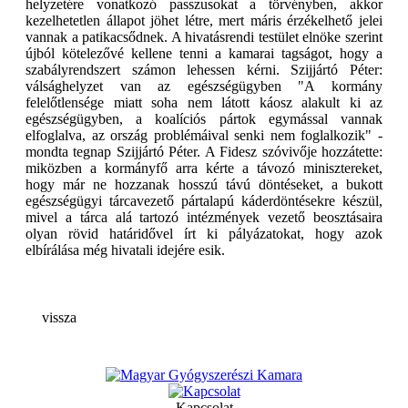
helyzetére vonatkozó passzusokat a törvényben, akkor
kezelhetetlen állapot jöhet létre, mert máris érzékelhető jelei
vannak a patikacsődnek. A hivatásrendi testület elnöke szerint
újból kötelezővé kellene tenni a kamarai tagságot, hogy a
szabályrendszert számon lehessen kérni. Szijjártó Péter:
válsághelyzet van az egészségügyben "A kormány
felelőtlensége miatt soha nem látott káosz alakult ki az
egészségügyben, a koalíciós pártok egymással vannak
elfoglalva, az ország problémáival senki nem foglalkozik" -
mondta tegnap Szijjártó Péter. A Fidesz szóvivője hozzátette:
miközben a kormányfő arra kérte a távozó minisztereket,
hogy már ne hozzanak hosszú távú döntéseket, a bukott
egészségügyi tárcavezető pártalapú káderdöntésekre készül,
mivel a tárca alá tartozó intézmények vezető beosztásaira
olyan rövid határidővel írt ki pályázatokat, hogy azok
elbírálása még hivatali idejére esik.
vissza
Kapcsolat