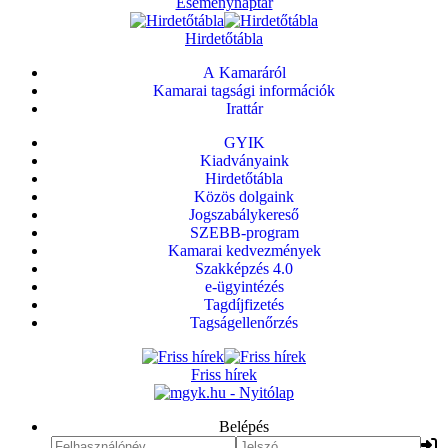
Eseménynaptár
Hirdetőtábla
A Kamaráról
Kamarai tagsági információk
Irattár
GYIK
Kiadványaink
Hirdetőtábla
Közös dolgaink
Jogszabálykereső
SZEBB-program
Kamarai kedvezmények
Szakképzés 4.0
e-ügyintézés
Tagdíjfizetés
Tagságellenőrzés
Friss hírek
Belépés