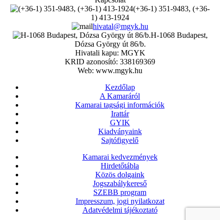
(+36-1) 351-9483, (+36-
1) 413-1924
hivatal@mgyk.hu
H-1068 Budapest,
Dózsa György út 86/b.
Hivatali kapu: MGYK
KRID azonosító: 338169369
Web: www.mgyk.hu
Kezdőlap
A Kamaráról
Kamarai tagsági információk
Irattár
GYIK
Kiadványaink
Sajtófigyelő
Kamarai kedvezmények
Hirdetőtábla
Közös dolgaink
Jogszabálykereső
SZEBB program
Impresszum, jogi nyilatkozat
Adatvédelmi tájékoztató