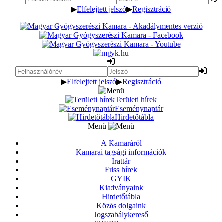
▶
Elfelejtett jelszó
▶
Regisztráció
▶
Elfelejtett jelszó
▶
Regisztráció
Területi hírek
Eseménynaptár
Hirdetőtábla
Menü
A Kamaráról
Kamarai tagsági információk
Irattár
Friss hírek
GYIK
Kiadványaink
Hirdetőtábla
Közös dolgaink
Jogszabálykereső