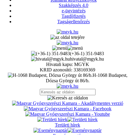
Szakképzés 4.0
e-ügyintézés
Tagdíjfizetés
Tagságellenőrzés
(+36-1) 351-9483
hivatal@mgyk.hu
Hivatali kapu: MGYK
KRID azonosító: 338169369
H-1068 Budapest,
Dózsa György út 86/b.
Területi hírek