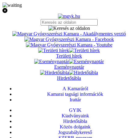
Területi hírek
Eseménynaptár
Hirdetőtábla
A Kamaráról
Kamarai tagsági információk
Irattár
GYIK
Kiadványaink
Hirdetőtábla
Közös dolgaink
Jogszabálykereső
SZEBB-program