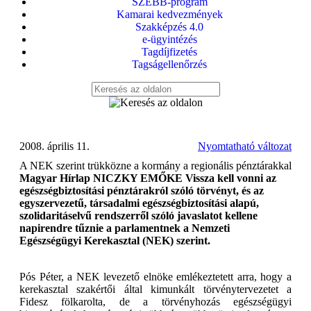
SZEBB-program
Kamarai kedvezmények
Szakképzés 4.0
e-ügyintézés
Tagdíjfizetés
Tagságellenőrzés
2008. április 11.
Nyomtatható változat
A NEK szerint trükközne a kormány a regionális pénztárakkal
Magyar Hírlap NICZKY EMŐKE Vissza kell vonni az
egészségbiztosítási pénztárakról szóló törvényt, és az
egyszervezetű, társadalmi egészségbiztosítási alapú,
szolidaritáselvű rendszerről szóló javaslatot kellene
napirendre tűznie a parlamentnek a Nemzeti
Egészségügyi Kerekasztal (NEK) szerint.
Pós Péter, a NEK levezető elnöke emlékeztetett arra, hogy a
kerekasztal szakértői által kimunkált törvénytervezetet a
Fidesz fölkarolta, de a törvényhozás egészségügyi