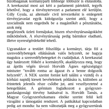
bizottságának kormánypárti többsége többször is elutasította.
A kerekasztal most azt kéri a parlamenti pártoktól, tegyék
lehetővé, hogy a törvénytervezet a parlament elé kerüljön.
Gilly Gyula, az alternatív civil tervezetként is emlegetett
törvényjavaslat egyik kidolgozója szerint attól, hogy a
szocialisták nem engednék be a magántőkét a pénztárakba,
azok még
megőriznék üzleti formájukat, hiszen részvénytársaságokként
működnének. A részvénytársaság pedig bármikor eladható,
illetve nyereségérdekeltté tehető.
Ugyanakkor a testület fölszólítja a kormányt, tárja föl a
szenvedélybetegek ellátásának valós helyzetét, ne hagyja
magukra a szenvedélybetegeket és családjukat. A kerekasztal
úgy határozott: fölkéri a kormányfőt, akadályozza meg, hogy
az április végén távozó Horváth Ágnes egészségügyi
miniszter "tovább rontsa az ágazat és a benne dolgozók
helyzetét". A NEK szerint forrást kell találni a vizitdíj és a
kórházi napidíj kiesett bevételeinek pótlására is, különben az
érintettek jelentős része csődbe jut, ami veszélyeztetné a
betegellátást. A grémium foglalkozott a gyógyszer-
gazdaságossági törvény hatásaival is. Horváth Tamás, a
Magyar Gyógyszerészkamara elnöke szerint felül kell
vizsgálni a támogatási rendszert. A patikákkal kapcsolatban
pedig azt mondta: ha nem változtatják meg a gyógyszertárak