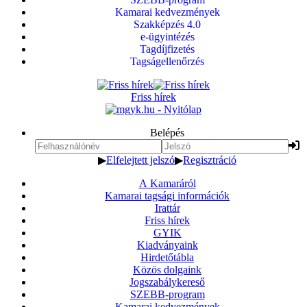
Kamarai kedvezmények
Szakképzés 4.0
e-ügyintézés
Tagdíjfizetés
Tagságellenőrzés
Friss hírek
Belépés
▶
Elfelejtett jelszó
▶
Regisztráció
A Kamaráról
Kamarai tagsági információk
Irattár
Friss hírek
GYIK
Kiadványaink
Hirdetőtábla
Közös dolgaink
Jogszabálykereső
SZEBB-program
Kamarai kedvezmények