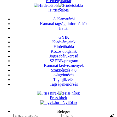
Eseménynaptár
Hirdetőtábla
A Kamaráról
Kamarai tagsági információk
Irattár
GYIK
Kiadványaink
Hirdetőtábla
Közös dolgaink
Jogszabálykereső
SZEBB-program
Kamarai kedvezmények
Szakképzés 4.0
e-ügyintézés
Tagdíjfizetés
Tagságellenőrzés
Friss hírek
Belépés