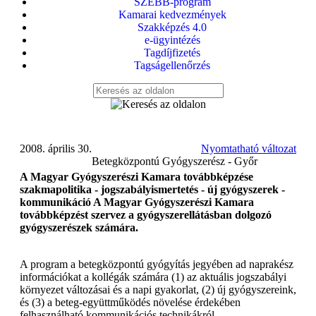
SZEBB-program
Kamarai kedvezmények
Szakképzés 4.0
e-ügyintézés
Tagdíjfizetés
Tagságellenőrzés
2008. április 30.
Nyomtatható változat
Betegközpontú Gyógyszerész - Győr
A Magyar Gyógyszerészi Kamara továbbképzése
szakmapolitika - jogszabályismertetés - új gyógyszerek -
kommunikáció A Magyar Gyógyszerészi Kamara
továbbképzést szervez a gyógyszerellátásban dolgozó
gyógyszerészek számára.
A program a betegközpontú gyógyítás jegyében ad naprakész
információkat a kollégák számára (1) az aktuális jogszabályi
környezet változásai és a napi gyakorlat, (2) új gyógyszereink,
és (3) a beteg-együttműködés növelése érdekében
felhasználható kommunikációs technikákról.