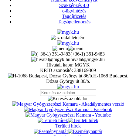
Szakképzés 4.0
e-ügyintézés
Tagdíjfizetés
Tagságellenőrzés
(+36-1) 351-9483
hivatal@mgyk.hu
Hivatali kapu: MGYK
KRID azonosító: 338169369
H-1068 Budapest,
Dózsa György út 86/b.
Területi hírek