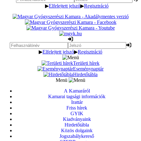
▶
Elfelejtett jelszó
▶
Regisztráció
▶
Elfelejtett jelszó
▶
Regisztráció
Területi hírek
Eseménynaptár
Hirdetőtábla
Menü
A Kamaráról
Kamarai tagsági információk
Irattár
Friss hírek
GYIK
Kiadványaink
Hirdetőtábla
Közös dolgaink
Jogszabálykereső