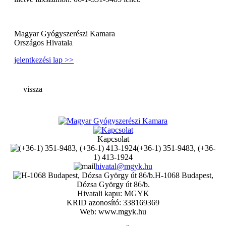
Magyar Gyógyszerészi Kamara
Országos Hivatala
jelentkezési lap >>
vissza
Kapcsolat
(+36-1) 351-9483, (+36-
1) 413-1924
hivatal@mgyk.hu
H-1068 Budapest,
Dózsa György út 86/b.
Hivatali kapu: MGYK
KRID azonosító: 338169369
Web: www.mgyk.hu