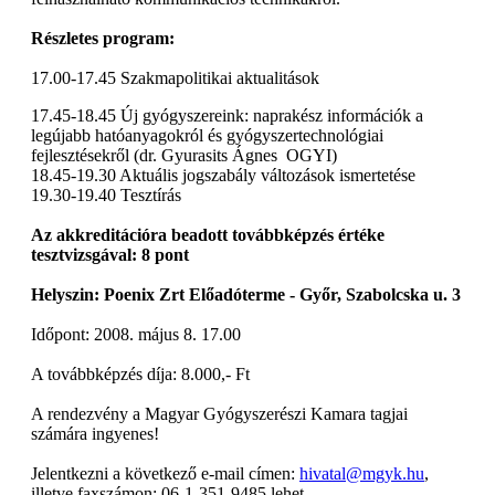
Részletes program:
17.00-17.45 Szakmapolitikai aktualitások
17.45-18.45 Új gyógyszereink: naprakész információk a
legújabb hatóanyagokról és gyógyszertechnológiai
fejlesztésekről (dr. Gyurasits Ágnes OGYI)
18.45-19.30 Aktuális jogszabály változások ismertetése
19.30-19.40 Tesztírás
Az akkreditációra beadott továbbképzés értéke
tesztvizsgával: 8 pont
Helyszin: Poenix Zrt Előadóterme - Győr, Szabolcska u. 3
Időpont: 2008. május 8. 17.00
A továbbképzés díja: 8.000,- Ft
A rendezvény a Magyar Gyógyszerészi Kamara tagjai
számára ingyenes!
Jelentkezni a következő e-mail címen:
hivatal@mgyk.hu
,
illetve faxszámon: 06-1-351-9485 lehet.