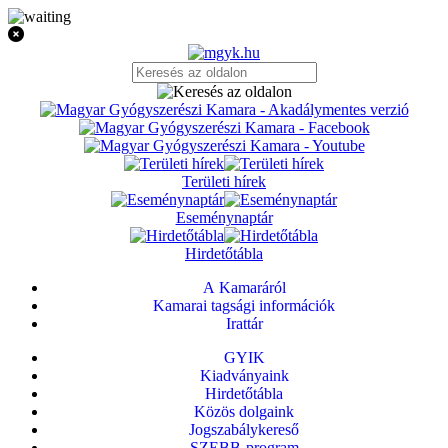
Területi hírek
Eseménynaptár
Hirdetőtábla
A Kamaráról
Kamarai tagsági információk
Irattár
GYIK
Kiadványaink
Hirdetőtábla
Közös dolgaink
Jogszabálykereső
SZEBB-program