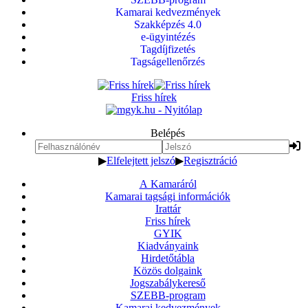
Kamarai kedvezmények
Szakképzés 4.0
e-ügyintézés
Tagdíjfizetés
Tagságellenőrzés
Friss hírek
Belépés
▶
Elfelejtett jelszó
▶
Regisztráció
A Kamaráról
Kamarai tagsági információk
Irattár
Friss hírek
GYIK
Kiadványaink
Hirdetőtábla
Közös dolgaink
Jogszabálykereső
SZEBB-program
Kamarai kedvezmények