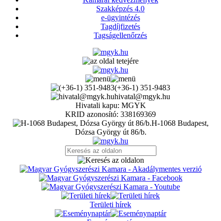
Szakképzés 4.0
e-ügyintézés
Tagdíjfizetés
Tagságellenőrzés
(+36-1) 351-9483
hivatal@mgyk.hu
Hivatali kapu: MGYK
KRID azonosító: 338169369
H-1068 Budapest,
Dózsa György út 86/b.
Területi hírek