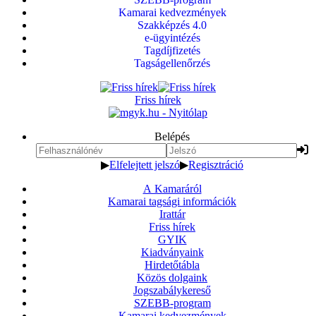
Kamarai kedvezmények
Szakképzés 4.0
e-ügyintézés
Tagdíjfizetés
Tagságellenőrzés
Friss hírek
Belépés
▶
Elfelejtett jelszó
▶
Regisztráció
A Kamaráról
Kamarai tagsági információk
Irattár
Friss hírek
GYIK
Kiadványaink
Hirdetőtábla
Közös dolgaink
Jogszabálykereső
SZEBB-program
Kamarai kedvezmények