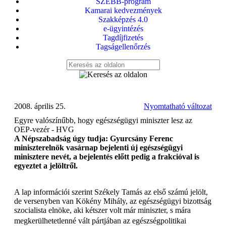
SZEBB-program
Kamarai kedvezmények
Szakképzés 4.0
e-ügyintézés
Tagdíjfizetés
Tagságellenőrzés
2008. április 25.
Nyomtatható változat
Egyre valószínűbb, hogy egészségügyi miniszter lesz az
OEP-vezér - HVG
A Népszabadság úgy tudja: Gyurcsány Ferenc
miniszterelnök vasárnap bejelenti új egészségügyi
minisztere nevét, a bejelentés előtt pedig a frakcióval is
egyeztet a jelöltről.
A lap információi szerint Székely Tamás az első számú jelölt,
de versenyben van Kökény Mihály, az egészségügyi bizottság
szocialista elnöke, aki kétszer volt már miniszter, s mára
megkerülhetetlenné vált pártjában az egészségpolitikai