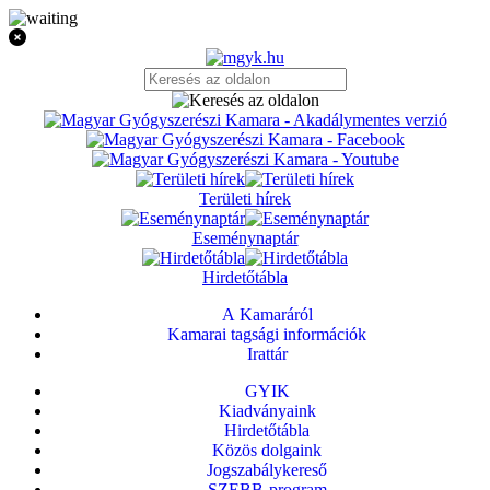
Területi hírek
Eseménynaptár
Hirdetőtábla
A Kamaráról
Kamarai tagsági információk
Irattár
GYIK
Kiadványaink
Hirdetőtábla
Közös dolgaink
Jogszabálykereső
SZEBB-program