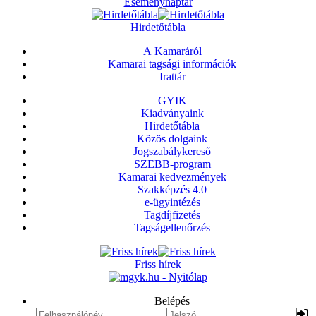
Eseménynaptár
Hirdetőtábla
A Kamaráról
Kamarai tagsági információk
Irattár
GYIK
Kiadványaink
Hirdetőtábla
Közös dolgaink
Jogszabálykereső
SZEBB-program
Kamarai kedvezmények
Szakképzés 4.0
e-ügyintézés
Tagdíjfizetés
Tagságellenőrzés
Friss hírek
Belépés