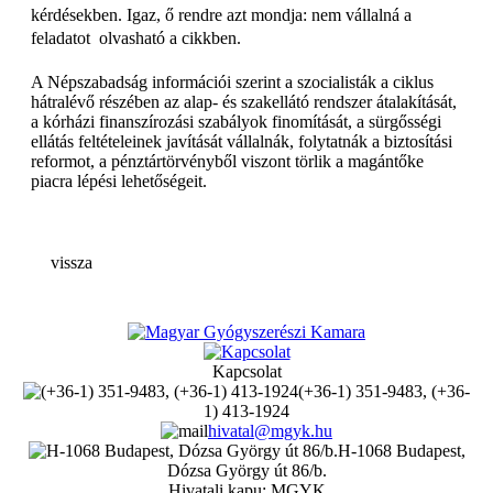
kérdésekben. Igaz, ő rendre azt mondja: nem vállalná a
feladatot  olvasható a cikkben.
A Népszabadság információi szerint a szocialisták a ciklus
hátralévő részében az alap- és szakellátó rendszer átalakítását,
a kórházi finanszírozási szabályok finomítását, a sürgősségi
ellátás feltételeinek javítását vállalnák, folytatnák a biztosítási
reformot, a pénztártörvényből viszont törlik a magántőke
piacra lépési lehetőségeit.
vissza
Kapcsolat
(+36-1) 351-9483, (+36-
1) 413-1924
hivatal@mgyk.hu
H-1068 Budapest,
Dózsa György út 86/b.
Hivatali kapu: MGYK