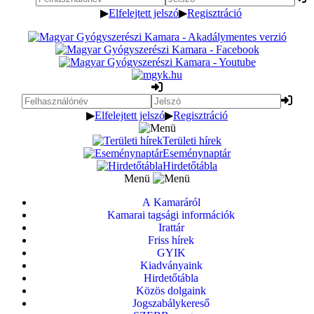
▶
Elfelejtett jelszó
▶
Regisztráció
▶
Elfelejtett jelszó
▶
Regisztráció
Területi hírek
Eseménynaptár
Hirdetőtábla
Menü
A Kamaráról
Kamarai tagsági információk
Irattár
Friss hírek
GYIK
Kiadványaink
Hirdetőtábla
Közös dolgaink
Jogszabálykereső