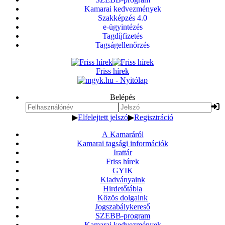
Kamarai kedvezmények
Szakképzés 4.0
e-ügyintézés
Tagdíjfizetés
Tagságellenőrzés
Friss hírek
Belépés
▶
Elfelejtett jelszó
▶
Regisztráció
A Kamaráról
Kamarai tagsági információk
Irattár
Friss hírek
GYIK
Kiadványaink
Hirdetőtábla
Közös dolgaink
Jogszabálykereső
SZEBB-program
Kamarai kedvezmények