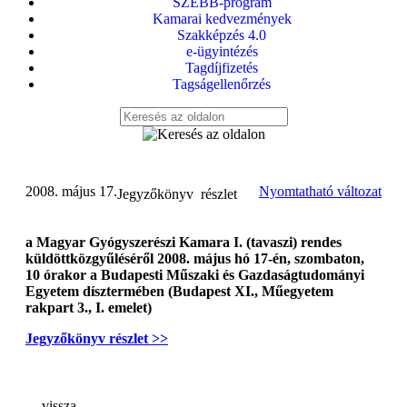
SZEBB-program
Kamarai kedvezmények
Szakképzés 4.0
e-ügyintézés
Tagdíjfizetés
Tagságellenőrzés
2008. május 17.
Nyomtatható változat
Jegyzőkönyv  részlet
a Magyar Gyógyszerészi Kamara I. (tavaszi) rendes
küldöttközgyűléséről 2008. május hó 17-én, szombaton,
10 órakor a Budapesti Műszaki és Gazdaságtudományi
Egyetem dísztermében (Budapest XI., Műegyetem
rakpart 3., I. emelet)
Jegyzőkönyv részlet >>
vissza