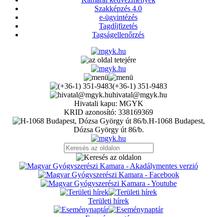
Szakképzés 4.0
e-ügyintézés
Tagdíjfizetés
Tagságellenőrzés
(+36-1) 351-9483
hivatal@mgyk.hu
Hivatali kapu: MGYK
KRID azonosító: 338169369
H-1068 Budapest,
Dózsa György út 86/b.
Területi hírek