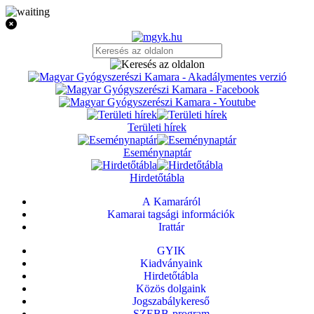
Területi hírek
Eseménynaptár
Hirdetőtábla
A Kamaráról
Kamarai tagsági információk
Irattár
GYIK
Kiadványaink
Hirdetőtábla
Közös dolgaink
Jogszabálykereső
SZEBB-program