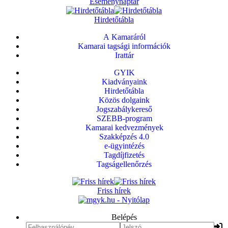
Eseménynaptár
Hirdetőtábla
A Kamaráról
Kamarai tagsági információk
Irattár
GYIK
Kiadványaink
Hirdetőtábla
Közös dolgaink
Jogszabálykereső
SZEBB-program
Kamarai kedvezmények
Szakképzés 4.0
e-ügyintézés
Tagdíjfizetés
Tagságellenőrzés
Friss hírek
Belépés