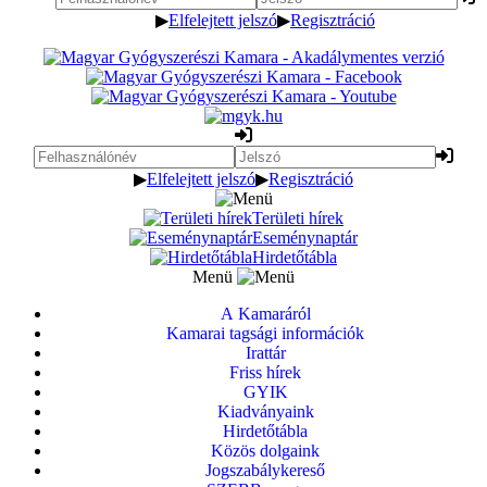
▶
Elfelejtett jelszó
▶
Regisztráció
▶
Elfelejtett jelszó
▶
Regisztráció
Területi hírek
Eseménynaptár
Hirdetőtábla
Menü
A Kamaráról
Kamarai tagsági információk
Irattár
Friss hírek
GYIK
Kiadványaink
Hirdetőtábla
Közös dolgaink
Jogszabálykereső