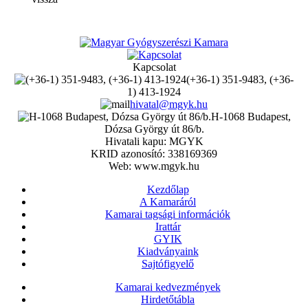
Kapcsolat
(+36-1) 351-9483, (+36-
1) 413-1924
hivatal@mgyk.hu
H-1068 Budapest,
Dózsa György út 86/b.
Hivatali kapu: MGYK
KRID azonosító: 338169369
Web: www.mgyk.hu
Kezdőlap
A Kamaráról
Kamarai tagsági információk
Irattár
GYIK
Kiadványaink
Sajtófigyelő
Kamarai kedvezmények
Hirdetőtábla