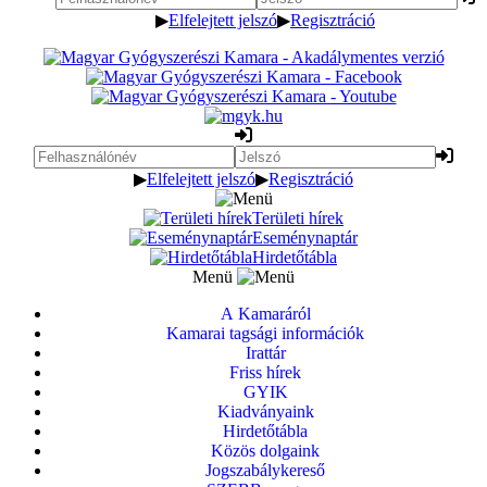
▶
Elfelejtett jelszó
▶
Regisztráció
▶
Elfelejtett jelszó
▶
Regisztráció
Területi hírek
Eseménynaptár
Hirdetőtábla
Menü
A Kamaráról
Kamarai tagsági információk
Irattár
Friss hírek
GYIK
Kiadványaink
Hirdetőtábla
Közös dolgaink
Jogszabálykereső