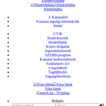
Eseménynaptár
Hirdetőtábla
A Kamaráról
Kamarai tagsági információk
Irattár
GYIK
Kiadványaink
Hirdetőtábla
Közös dolgaink
Jogszabálykereső
SZEBB-program
Kamarai kedvezmények
Szakképzés 4.0
e-ügyintézés
Tagdíjfizetés
Tagságellenőrzés
Friss hírek
Belépés