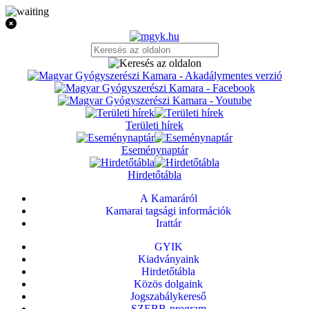
Területi hírek
Eseménynaptár
Hirdetőtábla
A Kamaráról
Kamarai tagsági információk
Irattár
GYIK
Kiadványaink
Hirdetőtábla
Közös dolgaink
Jogszabálykereső
SZEBB-program