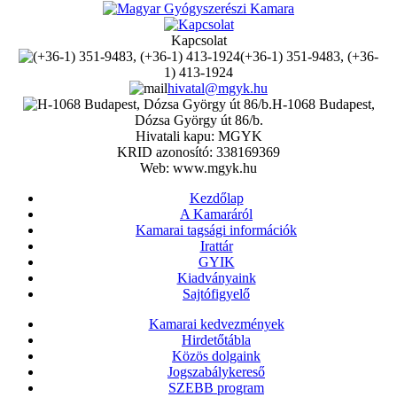
Kapcsolat
(+36-1) 351-9483, (+36-
1) 413-1924
hivatal@mgyk.hu
H-1068 Budapest,
Dózsa György út 86/b.
Hivatali kapu: MGYK
KRID azonosító: 338169369
Web: www.mgyk.hu
Kezdőlap
A Kamaráról
Kamarai tagsági információk
Irattár
GYIK
Kiadványaink
Sajtófigyelő
Kamarai kedvezmények
Hirdetőtábla
Közös dolgaink
Jogszabálykereső
SZEBB program