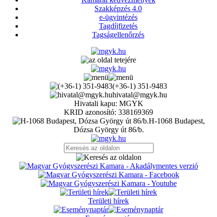
Szakképzés 4.0
e-ügyintézés
Tagdíjfizetés
Tagságellenőrzés
(+36-1) 351-9483
hivatal@mgyk.hu
Hivatali kapu: MGYK
KRID azonosító: 338169369
H-1068 Budapest,
Dózsa György út 86/b.
Területi hírek