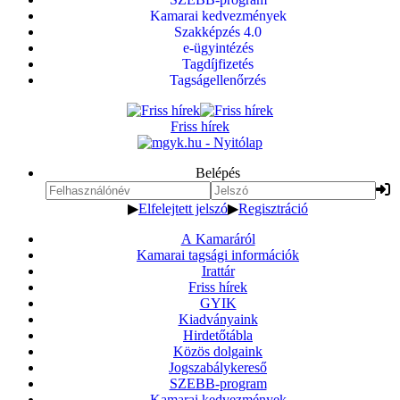
Kamarai kedvezmények
Szakképzés 4.0
e-ügyintézés
Tagdíjfizetés
Tagságellenőrzés
Friss hírek
Belépés
▶
Elfelejtett jelszó
▶
Regisztráció
A Kamaráról
Kamarai tagsági információk
Irattár
Friss hírek
GYIK
Kiadványaink
Hirdetőtábla
Közös dolgaink
Jogszabálykereső
SZEBB-program
Kamarai kedvezmények