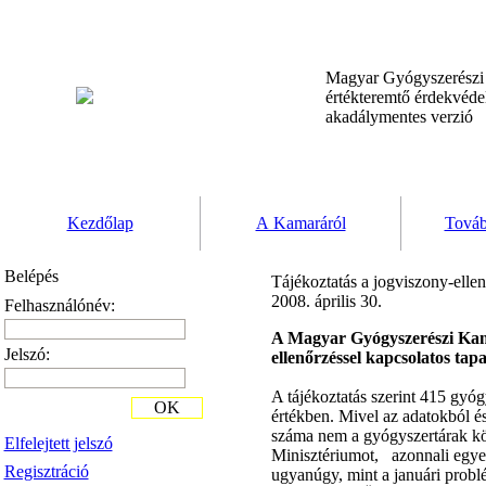
Magyar Gyógyszerész
értékteremtő érdekvéd
akadálymentes verzió
Kezdőlap
A Kamaráról
Továb
Belépés
Tájékoztatás a jogviszony-ellen
2008. április 30.
Felhasználónév:
A Magyar Gyógyszerészi Kamar
Jelszó:
ellenőrzéssel kapcsolatos tapa
A tájékoztatás szerint 415 gyóg
OK
értékben. Mivel az adatokból és
száma nem a gyógyszertárak kö
Elfelejtett jelszó
Minisztériumot, azonnali egyezt
Regisztráció
ugyanúgy, mint a januári probl