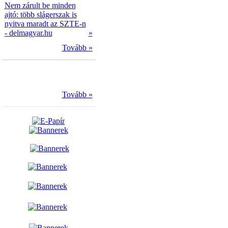
Nem zárult be minden
ajtó: több slágerszak is
nyitva maradt az SZTE-n
- delmagyar.hu
»
Tovább »
Tovább »