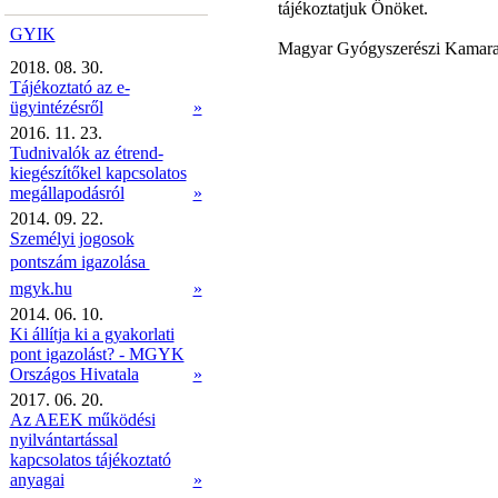
tájékoztatjuk Önöket.
GYIK
Magyar Gyógyszerészi Kamara
2018. 08. 30.
Tájékoztató az e-
ügyintézésről
»
2016. 11. 23.
Tudnivalók az étrend-
kiegészítőkel kapcsolatos
megállapodásról
»
2014. 09. 22.
Személyi jogosok
pontszám igazolása 
mgyk.hu
»
2014. 06. 10.
Ki állítja ki a gyakorlati
pont igazolást? - MGYK
Országos Hivatala
»
2017. 06. 20.
Az AEEK működési
nyilvántartással
kapcsolatos tájékoztató
anyagai
»