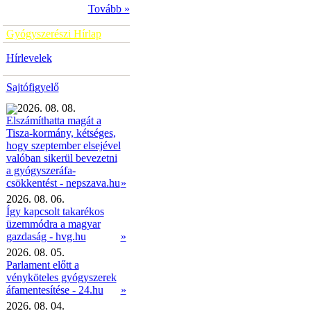
Tovább »
Gyógyszerészi Hírlap
Hírlevelek
Sajtófigyelő
2026. 08. 08.
Elszámíthatta magát a
Tisza-kormány, kétséges,
hogy szeptember elsejével
valóban sikerül bevezetni
a gyógyszeráfa-
»
csökkentést - nepszava.hu
2026. 08. 06.
Így kapcsolt takarékos
üzemmódra a magyar
gazdaság - hvg.hu
»
2026. 08. 05.
Parlament előtt a
vényköteles gyógyszerek
áfamentesítése - 24.hu
»
2026. 08. 04.