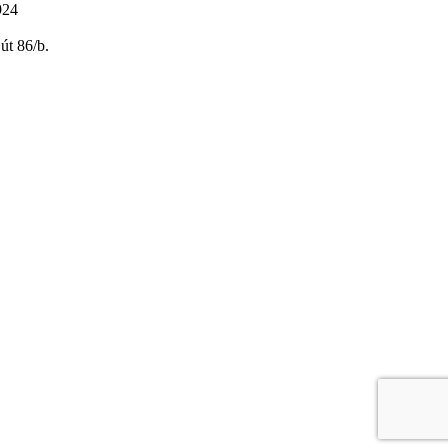
924
út 86/b.