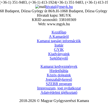
(+36-1) 351-9483, (+36-1) 413-1
hivatal@mgyk.hu
H-1068 Budapest, Dózsa György 
Hivatali kapu: MGYK
KRID azonosító: 338169369
Web: www.mgyk.hu
Kezdőlap
A Kamaráról
Kamarai tagsági információk
Irattár
GYIK
Kiadványaink
Sajtófigyelő
Kamarai kedvezmények
Hirdetőtábla
Közös dolgaink
Jogszabálykereső
SZEBB program
Impresszum, jogi nyilatkozat
Adatvédelmi tájékoztató
2018-2026 © Magyar Gyógyszerészi Kamara