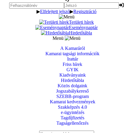
▶
Elfelejtett jelszó
▶
Regisztráció
Területi hírek
Eseménynaptár
Hirdetőtábla
Menü
A Kamaráról
Kamarai tagsági információk
Irattár
Friss hírek
GYIK
Kiadványaink
Hirdetőtábla
Közös dolgaink
Jogszabálykereső
SZEBB-program
Kamarai kedvezmények
Szakképzés 4.0
e-ügyintézés
Tagdíjfizetés
Tagságellenőrzés