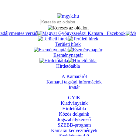
Területi hírek
Eseménynaptár
Hirdetőtábla
A Kamaráról
Kamarai tagsági információk
Irattár
GYIK
Kiadványaink
Hirdetőtábla
Közös dolgaink
Jogszabálykereső
SZEBB-program
Kamarai kedvezmények
Szakképzés 4.0