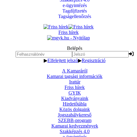
e-ügyintézés
Tagdíjfizetés
Tagságellenőrzés
Friss hírek
Belépés
▶
Elfelejtett jelszó
▶
Regisztráció
A Kamaráról
Kamarai tagsági információk
Irattár
Friss hírek
GYIK
Kiadványaink
Hirdetőtábla
Közös dolgaink
Jogszabálykereső
SZEBB-program
Kamarai kedvezmények
Szakképzés 4.0
e-ügyintézés