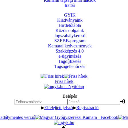
Kamarai tagsági információk
Irattár
GYIK
Kiadványaink
Hirdetőtábla
Közös dolgaink
Jogszabálykereső
SZEBB-program
Kamarai kedvezmények
Szakképzés 4.0
e-ügyintézés
Tagdíjfizetés
Tagságellenőrzés
Friss hírek
Belépés
▶
Elfelejtett jelszó
▶
Regisztráció