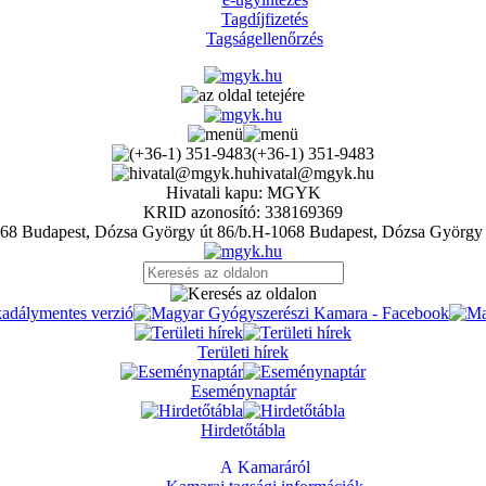
Tagdíjfizetés
Tagságellenőrzés
(+36-1) 351-9483
hivatal@mgyk.hu
Hivatali kapu: MGYK
KRID azonosító: 338169369
H-1068 Budapest, Dózsa György 
Területi hírek
Eseménynaptár
Hirdetőtábla
A Kamaráról