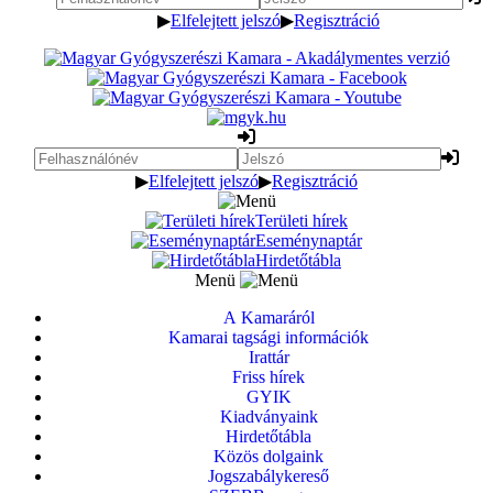
▶
Elfelejtett jelszó
▶
Regisztráció
▶
Elfelejtett jelszó
▶
Regisztráció
Területi hírek
Eseménynaptár
Hirdetőtábla
Menü
A Kamaráról
Kamarai tagsági információk
Irattár
Friss hírek
GYIK
Kiadványaink
Hirdetőtábla
Közös dolgaink
Jogszabálykereső