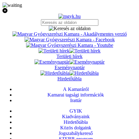
Területi hírek
Eseménynaptár
Hirdetőtábla
A Kamaráról
Kamarai tagsági információk
Irattár
GYIK
Kiadványaink
Hirdetőtábla
Közös dolgaink
Jogszabálykereső
SZEBB-program