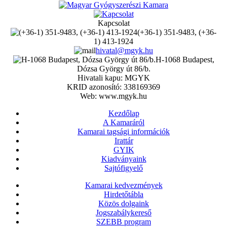
Kapcsolat
(+36-1) 351-9483, (+36-
1) 413-1924
hivatal@mgyk.hu
H-1068 Budapest,
Dózsa György út 86/b.
Hivatali kapu: MGYK
KRID azonosító: 338169369
Web: www.mgyk.hu
Kezdőlap
A Kamaráról
Kamarai tagsági információk
Irattár
GYIK
Kiadványaink
Sajtófigyelő
Kamarai kedvezmények
Hirdetőtábla
Közös dolgaink
Jogszabálykereső
SZEBB program