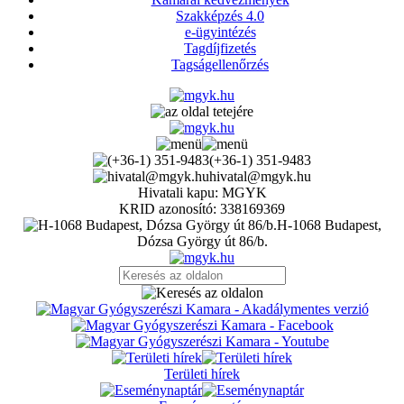
Szakképzés 4.0
e-ügyintézés
Tagdíjfizetés
Tagságellenőrzés
(+36-1) 351-9483
hivatal@mgyk.hu
Hivatali kapu: MGYK
KRID azonosító: 338169369
H-1068 Budapest,
Dózsa György út 86/b.
Területi hírek