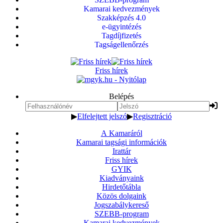
Kamarai kedvezmények
Szakképzés 4.0
e-ügyintézés
Tagdíjfizetés
Tagságellenőrzés
Friss hírek
Belépés
▶
Elfelejtett jelszó
▶
Regisztráció
A Kamaráról
Kamarai tagsági információk
Irattár
Friss hírek
GYIK
Kiadványaink
Hirdetőtábla
Közös dolgaink
Jogszabálykereső
SZEBB-program
Kamarai kedvezmények