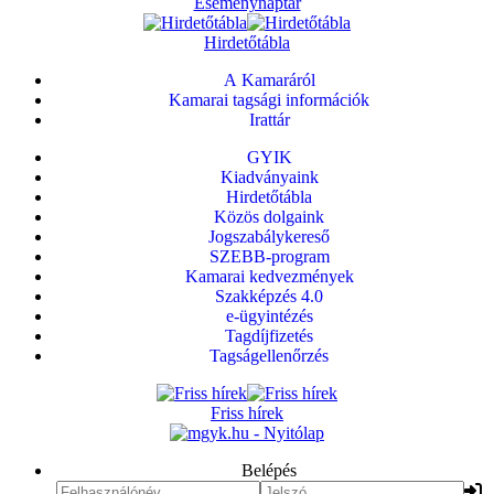
Eseménynaptár
Hirdetőtábla
A Kamaráról
Kamarai tagsági információk
Irattár
GYIK
Kiadványaink
Hirdetőtábla
Közös dolgaink
Jogszabálykereső
SZEBB-program
Kamarai kedvezmények
Szakképzés 4.0
e-ügyintézés
Tagdíjfizetés
Tagságellenőrzés
Friss hírek
Belépés