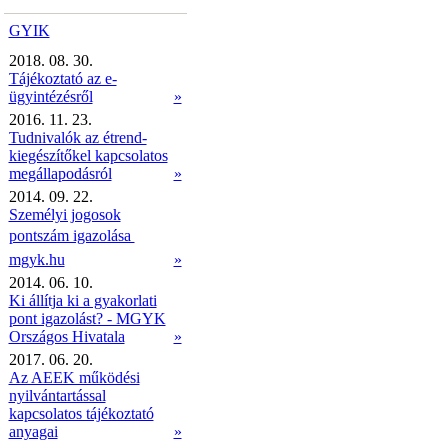
GYIK
2018. 08. 30.
Tájékoztató az e-
ügyintézésről
»
2016. 11. 23.
Tudnivalók az étrend-
kiegészítőkel kapcsolatos
megállapodásról
»
2014. 09. 22.
Személyi jogosok
pontszám igazolása 
mgyk.hu
»
2014. 06. 10.
Ki állítja ki a gyakorlati
pont igazolást? - MGYK
Országos Hivatala
»
2017. 06. 20.
Az AEEK működési
nyilvántartással
kapcsolatos tájékoztató
anyagai
»