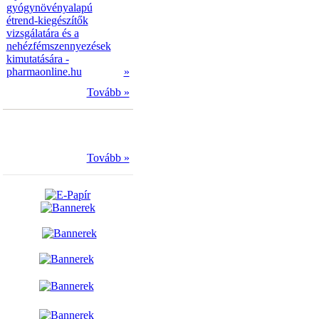
gyógynövényalapú
étrend-kiegészítők
vizsgálatára és a
nehézfémszennyezések
kimutatására -
pharmaonline.hu
»
Tovább »
Tovább »