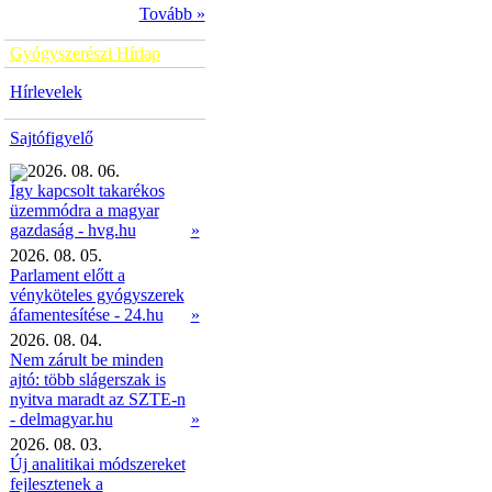
Tovább »
Gyógyszerészi Hírlap
Hírlevelek
Sajtófigyelő
2026. 08. 06.
Így kapcsolt takarékos
üzemmódra a magyar
»
gazdaság - hvg.hu
2026. 08. 05.
Parlament előtt a
vényköteles gyógyszerek
áfamentesítése - 24.hu
»
2026. 08. 04.
Nem zárult be minden
ajtó: több slágerszak is
nyitva maradt az SZTE-n
- delmagyar.hu
»
2026. 08. 03.
Új analitikai módszereket
fejlesztenek a