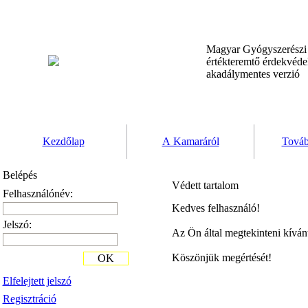
Magyar Gyógyszerész
értékteremtő érdekvéd
akadálymentes verzió
Kezdőlap
A Kamaráról
Továb
Belépés
Védett tartalom
Felhasználónév:
Kedves felhasználó!
Jelszó:
Az Ön által megtekinteni kíván
Köszönjük megértését!
OK
Elfelejtett jelszó
Regisztráció