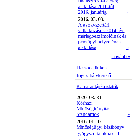
finanszírozási előleg
alakulása 2010-től
2016. januárig
»
2016. 03. 03.
A gyógyszertári
vállalkozások 2014. évi
mérlegbeszámolóinak és
pénzügyi helyzetének
alakulása
»
Tovább »
Hasznos linkek
Jogszabálykereső
Kamarai tájékoztatók
2020. 03. 31.
Kórházi
Minőségirányítási
Standardok
»
2016. 01. 07.
Minőségügyi kézikönyv
gyógyszertáraknak  II.