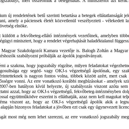
gszabályt, mert összeomlik a betegellátás. A minisztertől azt kérik
m új rendeletének betű szerinti betartása a betegek ellátatlanságát j
ani, amely a páciensek életét közvetlenül veszélyezteti - vélekedett 
övetség elnöke.
t küldött a fekvőbeteg-ellátó intézmények vezetőinek, amelyben többe
gügyi minisztert, hogy a rendelet végrehajtását haladéktalanul függessz
 a Magyar Szakdolgozói Kamara vezetője is. Balogh Zoltán a Magy
éshozók szabályozni próbálják az ápolók jogosítványait.
érni a szakma, hogy jogszabály rögzítse, milyen feladatokat végezhet
ogosultsága egy segéd- vagy OKJ-s végzettségű ápolónak, egy sz
rintetteknek is nagyon fontos volna, többek között azért, mert csak 
lelősségre vonni. Az erre vonatkozó korábbi megbízásokat - amelyek sz
007-ben hatályon kívül helyezte, új szabályozás viszont azóta sem s
ztatni azzal, hogy az OKJ-s végzettségű, fekvőbeteg-intézményben dolgo
ossal együttműködve eszerint is elláthatják, azaz nem kell magukat telj
léma viszont az, hogy az OKJ-s végzettségű ápolók akik a legn
ás alapján bizonyos feladatokat a jövőben ezt csak egy úgynevezett licen
sgát most még nem lehet szerezni, az erre vonatkozó jogszabály meg 