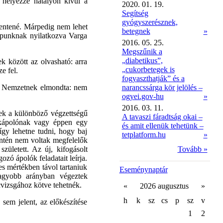
: helyezze hatályon kívül a
2020. 01. 19.
Segítség
gyógyszerésznek,
elentené. Márpedig nem lehet
betegnek
»
lapunknak nyilatkozva Varga
2016. 05. 25.
Megszűnik a
„diabetikus”,
k között az olvasható: arra
„cukorbetegek is
e fel.
fogyaszthatják” és a
ar Nemzetnek elmondta: nem
narancssárga kör jelölés –
ogyei.gov-hu
»
2016. 03. 11.
nek a különböző végzettségű
A tavaszi fáradtság okai –
akápolónak vagy éppen egy
és amit ellenük tehetünk –
így lehetne tudni, hogy baj
tetplatform.hu
»
intén nem voltak megfelelők
zületett. Az új, kifogásolt
Tovább »
zó ápolók feladatait leírja.
es mértékben távol tartaniuk
Eseménynaptár
agyobb arányban végeztek
cvizsgához kötve tehetnék.
«
2026 augusztus
»
h
k
sz
cs
p
sz
v
sem jelent, az előkészítése
1
2