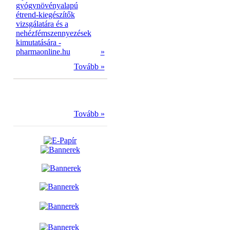
gyógynövényalapú
étrend-kiegészítők
vizsgálatára és a
nehézfémszennyezések
kimutatására -
pharmaonline.hu
»
Tovább »
Tovább »