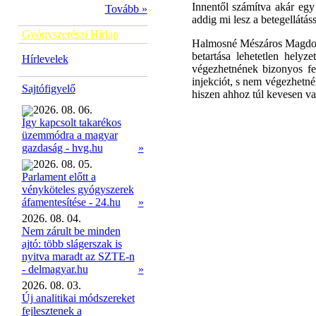
Innentől számítva akár egy 
Tovább »
addig mi lesz a betegellátássa
Gyógyszerészi Hírlap
Halmosné Mészáros Magdolna
betartása lehetetlen hely
Hírlevelek
végezhetnének bizonyos fe
injekciót, s nem végezhetné
Sajtófigyelő
hiszen ahhoz túl kevesen va
2026. 08. 06.
Így kapcsolt takarékos
üzemmódra a magyar
»
gazdaság - hvg.hu
2026. 08. 05.
Parlament előtt a
vényköteles gyógyszerek
»
áfamentesítése - 24.hu
2026. 08. 04.
Nem zárult be minden
ajtó: több slágerszak is
nyitva maradt az SZTE-n
- delmagyar.hu
»
2026. 08. 03.
Új analitikai módszereket
fejlesztenek a