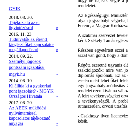
hogy ne hajtsák végre a jo
rendeletet.
GYIK
Az Egészségügyi Minisztériu
2018. 08. 30.
olyan jogszabályt végrehajt
Tájékoztató az e-
Ferenc, a Magyar Kórházsz
ügyintézésről
»
2016. 11. 23.
A szakmai szervezet levele
Tudnivalók az étrend-
kérik Székely Tamás egészsé
kiegészítőkel kapcsolatos
megállapodásról
»
Részben egyetértett ezzel
azzal van gond, hogy a dönt
2014. 09. 22.
Személyi jogosok
Régóta szeretné ugyanis el
pontszám igazolása 
szakdolgozók: mire van j
mgyk.hu
»
diplomás ápolónak. Ez az é
esetén miért lehet őket fe
2014. 06. 10.
egy jogszabály-módosítás 2
Ki állítja ki a gyakorlati
rendelet ezen kívánna válto
pont igazolást? - MGYK
A leírt tevékenységeket orv
Országos Hivatala
»
a tevékenységtől. A prob
2017. 06. 20.
rutinszerűen, orvosi utasít
Az AEEK működési
nyilvántartással
- Csakhogy ilyen licencviz
kapcsolatos tájékoztató
késik.
anyagai
»