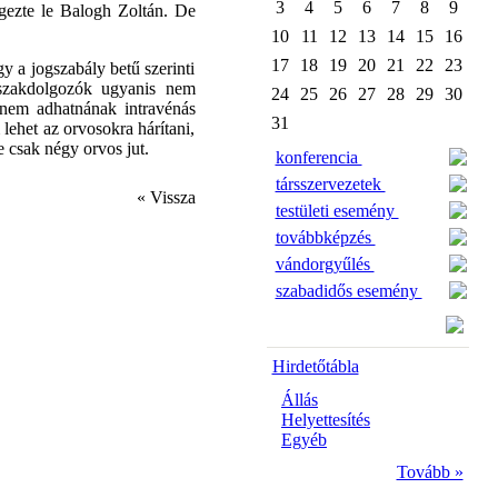
3
4
5
6
7
8
9
ögezte le Balogh Zoltán. De
10
11
12
13
14
15
16
17
18
19
20
21
22
23
 a jogszabály betű szerinti
A szakdolgozók ugyanis nem
24
25
26
27
28
29
30
 nem adhatnának intravénás
31
lehet az orvosokra hárítani,
 csak négy orvos jut.
konferencia
társszervezetek
« Vissza
testületi esemény
továbbképzés
vándorgyűlés
szabadidős esemény
Hirdetőtábla
Állás
Helyettesítés
Egyéb
Tovább »