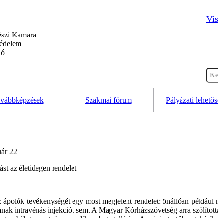
Vis
szi Kamara
védelem
ió
vábbképzések
Szakmai fórum
Pályázati lehető
ár 22.
ást az életidegen rendelet
z ápolók tevékenységét egy most megjelent rendelet: önállóan például 
ának intravénás injekciót sem. A Magyar Kórházszövetség arra szólított