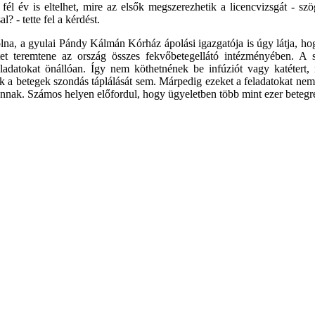
fél év is eltelhet, mire az elsők megszerezhetik a licencvizsgát - sz
l? - tette fel a kérdést.
, a gyulai Pándy Kálmán Kórház ápolási igazgatója is úgy látja, hogy
zetet teremtene az ország összes fekvőbetegellátó intézményében. 
ladatokat önállóan. Így nem köthetnének be infúziót vagy katétert,
k a betegek szondás táplálását sem. Márpedig ezeket a feladatokat nem 
nnak. Számos helyen előfordul, hogy ügyeletben több mint ezer betegre