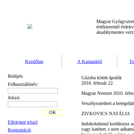
Magyar Gyógyszeré
értékteremtő érdek
akadálymentes verz
Kezdőlap
A Kamaráról
To
Belépés
Gúzsba kötött ápolók
2010. február 22.
Felhasználónév:
Magyar Nemzet 2010. febru
Jelszó:
Veszélyeztetheti a betegellát
OK
ZIVKOVICS NATÁLIA
Elfelejtett jelszó
Indokolatlanul korlátozza a
vagy katétert, s nem adhatn
Regisztráció