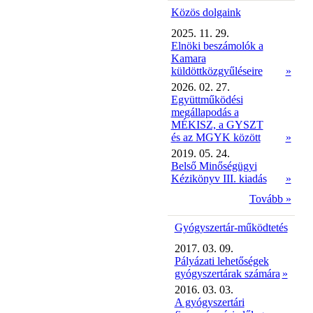
Közös dolgaink
2025. 11. 29.
Elnöki beszámolók a
Kamara
küldöttközgyűléseire
»
2026. 02. 27.
Együttműködési
megállapodás a
MÉKISZ, a GYSZT
és az MGYK között
»
2019. 05. 24.
Belső Minőségügyi
Kézikönyv III. kiadás
»
Tovább »
Gyógyszertár-működtetés
2017. 03. 09.
Pályázati lehetőségek
gyógyszertárak számára
»
2016. 03. 03.
A gyógyszertári