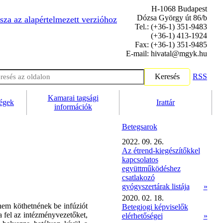
H-1068 Budapest
Dózsa György út 86/b
sza az alapértelmezett verzióhoz
Tel.: (+36-1) 351-9483
(+36-1) 413-1924
Fax: (+36-1) 351-9485
E-mail: hivatal@mgyk.hu
Keresés
RSS
Kamarai tagsági
ségek
Irattár
információk
Betegsarok
2022. 09. 26.
Az étrend-kiegészítőkkel
kapcsolatos
együttműködéshez
csatlakozó
gyógyszertárak listája
»
2020. 02. 18.
nem köthetnének be infúziót
Betegjogi képviselők
a fel az intézményvezetőket,
elérhetőségei
»