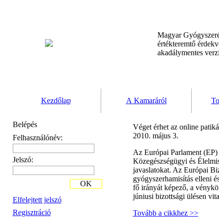
Magyar Gyógyszeré
értékteremtő érdek
akadálymentes verz
Kezdőlap
A Kamaráról
To
Belépés
Véget érhet az online patik
2010. május 3.
Felhasználónév:
Az Európai Parlament (EP) s
Jelszó:
Közegészségügyi és Élelmis
javaslatokat. Az Európai Biz
gyógyszerhamisítás elleni é
OK
fő irányát képező, a vénykö
júniusi bizottsági ülésen vit
Elfelejtett jelszó
Regisztráció
Tovább a cikkhez >>