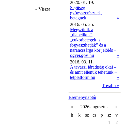
2020. 01. 19.
Segítség
« Vissza
gyógyszerésznek,
betegnek
»
2016. 05. 25.
Megszűnik a
„diabetikus”,
„cukorbetegek is
fogyaszthatják” és a
narancssárga kör jelölés –
ogyei.gov-hu
»
2016. 03. 11.
A tavaszi fáradtság okai –
és amit ellenük tehetünk –
tetplatform.hu
»
Tovább »
Eseménynaptár
«
2026 augusztus
»
h
k
sz
cs
p
sz
v
1
2