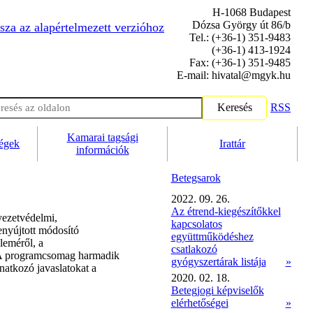
H-1068 Budapest
Dózsa György út 86/b
sza az alapértelmezett verzióhoz
Tel.: (+36-1) 351-9483
(+36-1) 413-1924
Fax: (+36-1) 351-9485
E-mail: hivatal@mgyk.hu
Keresés
RSS
Kamarai tagsági
ségek
Irattár
információk
Betegsarok
2022. 09. 26.
Az étrend-kiegészítőkkel
yezetvédelmi,
kapcsolatos
nyújtott módosító
együttműködéshez
leméről, a
csatlakozó
k. A programcsomag harmadik
gyógyszertárak listája
»
natkozó javaslatokat a
2020. 02. 18.
Betegjogi képviselők
elérhetőségei
»