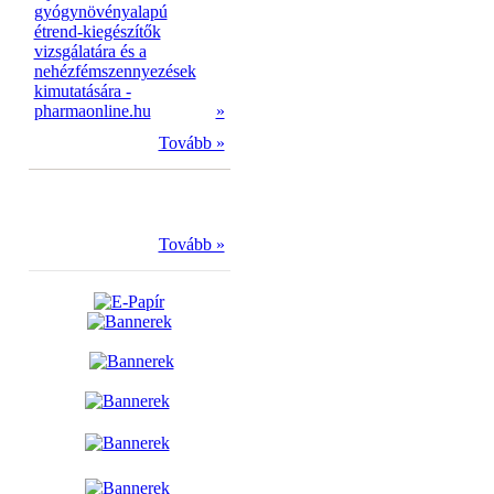
gyógynövényalapú
étrend-kiegészítők
vizsgálatára és a
nehézfémszennyezések
kimutatására -
pharmaonline.hu
»
Tovább »
Tovább »