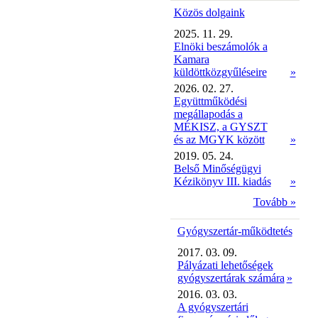
Közös dolgaink
2025. 11. 29.
Elnöki beszámolók a
Kamara
küldöttközgyűléseire
»
2026. 02. 27.
Együttműködési
megállapodás a
MÉKISZ, a GYSZT
és az MGYK között
»
2019. 05. 24.
Belső Minőségügyi
Kézikönyv III. kiadás
»
Tovább »
Gyógyszertár-működtetés
2017. 03. 09.
Pályázati lehetőségek
gyógyszertárak számára
»
2016. 03. 03.
A gyógyszertári