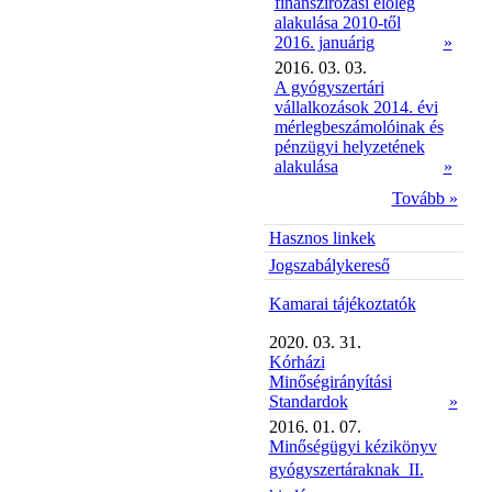
finanszírozási előleg
alakulása 2010-től
2016. januárig
»
2016. 03. 03.
A gyógyszertári
vállalkozások 2014. évi
mérlegbeszámolóinak és
pénzügyi helyzetének
alakulása
»
Tovább »
Hasznos linkek
Jogszabálykereső
Kamarai tájékoztatók
2020. 03. 31.
Kórházi
Minőségirányítási
Standardok
»
2016. 01. 07.
Minőségügyi kézikönyv
gyógyszertáraknak  II.