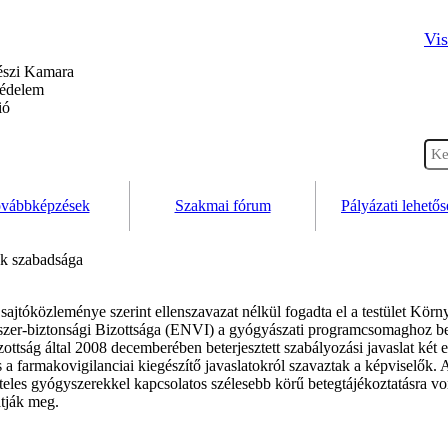
Vis
szi Kamara
védelem
ió
vábbképzések
Szakmai fórum
Pályázati lehető
ák szabadsága
ajtóközleménye szerint ellenszavazat nélkül fogadta el a testület Körn
zer-biztonsági Bizottsága (ENVI) a gyógyászati programcsomaghoz be
ottság által 2008 decemberében beterjesztett szabályozási javaslat két e
s a farmakovigilanciai kiegészítő javaslatokról szavaztak a képviselő
teles gyógyszerekkel kapcsolatos szélesebb körű betegtájékoztatásra vo
atják meg.