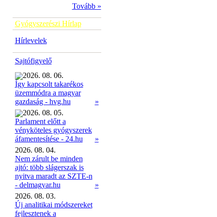
Tovább »
Gyógyszerészi Hírlap
Hírlevelek
Sajtófigyelő
2026. 08. 06.
Így kapcsolt takarékos
üzemmódra a magyar
»
gazdaság - hvg.hu
2026. 08. 05.
Parlament előtt a
vényköteles gyógyszerek
»
áfamentesítése - 24.hu
2026. 08. 04.
Nem zárult be minden
ajtó: több slágerszak is
nyitva maradt az SZTE-n
- delmagyar.hu
»
2026. 08. 03.
Új analitikai módszereket
fejlesztenek a