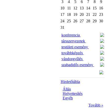
3
4
5
6
7
8
9
10
11
12
13
14
15
16
17
18
19
20
21
22
23
24
25
26
27
28
29
30
31
konferencia
társszervezetek
testületi esemény
továbbképzés
vándorgyűlés
szabadidős esemény
Hirdetőtábla
Állás
Helyettesítés
Egyéb
Tovább »