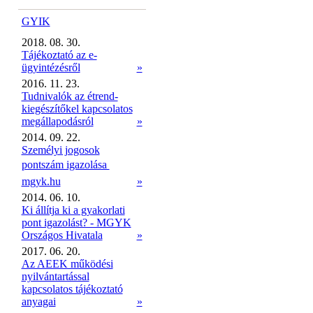
GYIK
2018. 08. 30.
Tájékoztató az e-
ügyintézésről
»
2016. 11. 23.
Tudnivalók az étrend-
kiegészítőkel kapcsolatos
megállapodásról
»
2014. 09. 22.
Személyi jogosok
pontszám igazolása 
mgyk.hu
»
2014. 06. 10.
Ki állítja ki a gyakorlati
pont igazolást? - MGYK
Országos Hivatala
»
2017. 06. 20.
Az AEEK működési
nyilvántartással
kapcsolatos tájékoztató
anyagai
»