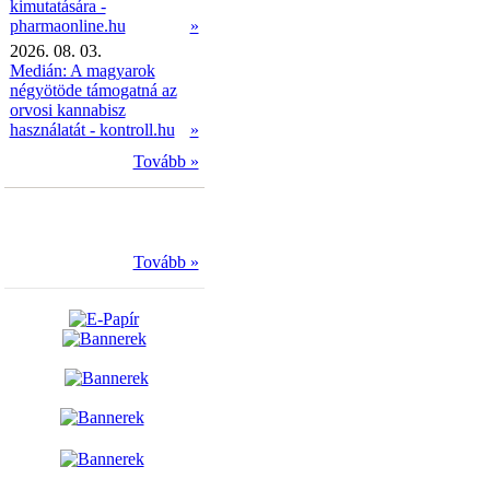
kimutatására -
pharmaonline.hu
»
2026. 08. 03.
Medián: A magyarok
négyötöde támogatná az
orvosi kannabisz
használatát - kontroll.hu
»
Tovább »
Tovább »