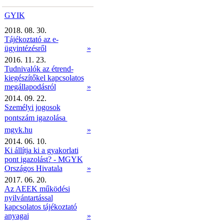
GYIK
2018. 08. 30.
Tájékoztató az e-
ügyintézésről
»
2016. 11. 23.
Tudnivalók az étrend-
kiegészítőkel kapcsolatos
megállapodásról
»
2014. 09. 22.
Személyi jogosok
pontszám igazolása 
mgyk.hu
»
2014. 06. 10.
Ki állítja ki a gyakorlati
pont igazolást? - MGYK
Országos Hivatala
»
2017. 06. 20.
Az AEEK működési
nyilvántartással
kapcsolatos tájékoztató
anyagai
»