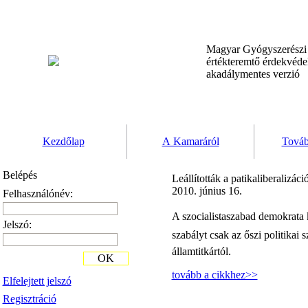
Magyar Gyógyszerész
értékteremtő érdekvéd
akadálymentes verzió
Kezdőlap
A Kamaráról
Továb
Belépés
Leállították a patikaliberalizác
2010. június 16.
Felhasználónév:
A szocialistaszabad demokrata 
Jelszó:
szabályt csak az őszi politikai
államtitkártól.
OK
tovább a cikkhez>>
Elfelejtett jelszó
Regisztráció