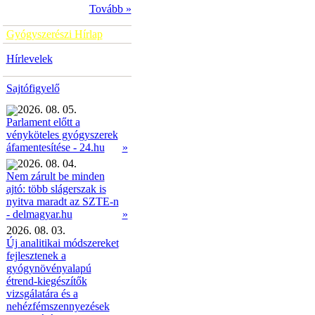
Tovább »
Gyógyszerészi Hírlap
Hírlevelek
Sajtófigyelő
2026. 08. 05.
Parlament előtt a
vényköteles gyógyszerek
»
áfamentesítése - 24.hu
2026. 08. 04.
Nem zárult be minden
ajtó: több slágerszak is
nyitva maradt az SZTE-n
»
- delmagyar.hu
2026. 08. 03.
Új analitikai módszereket
fejlesztenek a
gyógynövényalapú
étrend-kiegészítők
vizsgálatára és a
nehézfémszennyezések