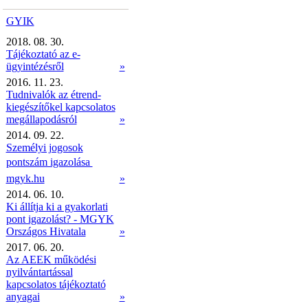
GYIK
2018. 08. 30.
Tájékoztató az e-
ügyintézésről
»
2016. 11. 23.
Tudnivalók az étrend-
kiegészítőkel kapcsolatos
megállapodásról
»
2014. 09. 22.
Személyi jogosok
pontszám igazolása 
mgyk.hu
»
2014. 06. 10.
Ki állítja ki a gyakorlati
pont igazolást? - MGYK
Országos Hivatala
»
2017. 06. 20.
Az AEEK működési
nyilvántartással
kapcsolatos tájékoztató
anyagai
»