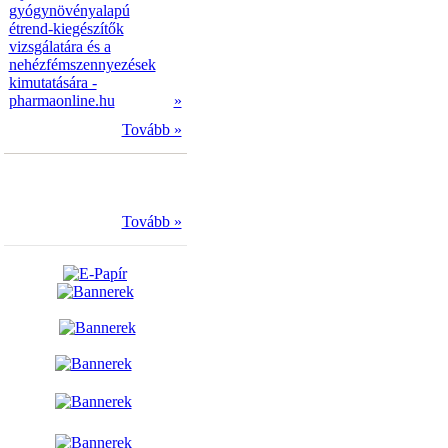
gyógynövényalapú
étrend-kiegészítők
vizsgálatára és a
nehézfémszennyezések
kimutatására -
pharmaonline.hu
»
Tovább »
Tovább »