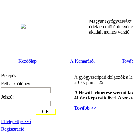
Magyar Gyógyszerész
értékteremtő érdekvéd
akadálymentes verzió
Kezdőlap
A Kamaráról
Továb
Belépés
A gyógyszeripari dolgozók a le
2010. június 25.
Felhasználónév:
A Hewitt felmérése szerint ta
Jelszó:
41 óra képzési idővel. A szekt
Tovább >>
OK
Elfelejtett jelszó
Regisztráció