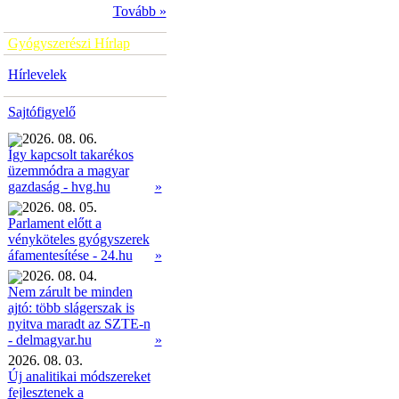
Tovább »
Gyógyszerészi Hírlap
Hírlevelek
Sajtófigyelő
2026. 08. 06.
Így kapcsolt takarékos
üzemmódra a magyar
»
gazdaság - hvg.hu
2026. 08. 05.
Parlament előtt a
vényköteles gyógyszerek
»
áfamentesítése - 24.hu
2026. 08. 04.
Nem zárult be minden
ajtó: több slágerszak is
nyitva maradt az SZTE-n
»
- delmagyar.hu
2026. 08. 03.
Új analitikai módszereket
fejlesztenek a