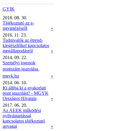
GYIK
2018. 08. 30.
Tájékoztató az e-
ügyintézésről
»
2016. 11. 23.
Tudnivalók az étrend-
kiegészítőkel kapcsolatos
megállapodásról
»
2014. 09. 22.
Személyi jogosok
pontszám igazolása 
mgyk.hu
»
2014. 06. 10.
Ki állítja ki a gyakorlati
pont igazolást? - MGYK
Országos Hivatala
»
2017. 06. 20.
Az AEEK működési
nyilvántartással
kapcsolatos tájékoztató
anyagai
»