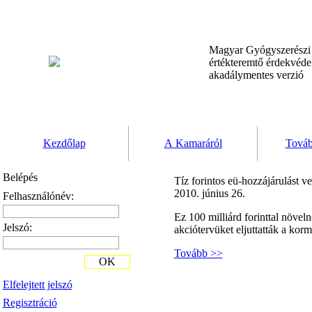
Magyar Gyógyszerész
értékteremtő érdekvéd
akadálymentes verzió
Kezdőlap
A Kamaráról
Továb
Belépés
Tíz forintos eü-hozzájárulást v
2010. június 26.
Felhasználónév:
Ez 100 milliárd forinttal növe
Jelszó:
akciótervüket eljuttatták a kor
Tovább >>
OK
Elfelejtett jelszó
Regisztráció