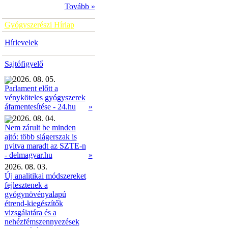
Tovább »
Gyógyszerészi Hírlap
Hírlevelek
Sajtófigyelő
2026. 08. 05.
Parlament előtt a
vényköteles gyógyszerek
»
áfamentesítése - 24.hu
2026. 08. 04.
Nem zárult be minden
ajtó: több slágerszak is
nyitva maradt az SZTE-n
»
- delmagyar.hu
2026. 08. 03.
Új analitikai módszereket
fejlesztenek a
gyógynövényalapú
étrend-kiegészítők
vizsgálatára és a
nehézfémszennyezések