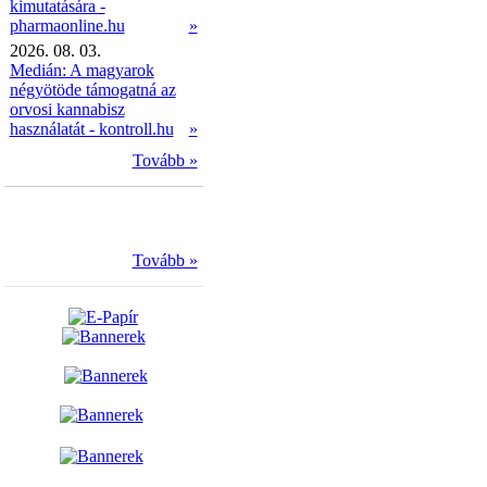
kimutatására -
pharmaonline.hu
»
2026. 08. 03.
Medián: A magyarok
négyötöde támogatná az
orvosi kannabisz
használatát - kontroll.hu
»
Tovább »
Tovább »