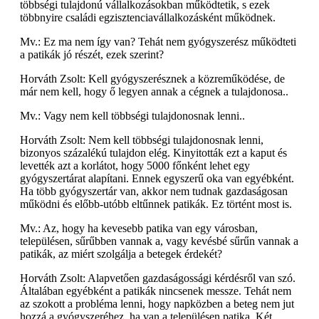
többségi tulajdonú vállalkozásokban működtetik, s ezek
többnyire családi egzisztenciavállalkozásként működnek.
Mv.: Ez ma nem így van? Tehát nem gyógyszerész működteti
a patikák jó részét, ezek szerint?
Horváth Zsolt: Kell gyógyszerésznek a közreműködése, de
már nem kell, hogy ő legyen annak a cégnek a tulajdonosa..
Mv.: Vagy nem kell többségi tulajdonosnak lenni..
Horváth Zsolt: Nem kell többségi tulajdonosnak lenni,
bizonyos százalékú tulajdon elég. Kinyitották ezt a kaput és
levették azt a korlátot, hogy 5000 főnként lehet egy
gyógyszertárat alapítani. Ennek egyszerű oka van egyébként.
Ha több gyógyszertár van, akkor nem tudnak gazdaságosan
működni és előbb-utóbb eltűnnek patikák. Ez történt most is.
Mv.: Az, hogy ha kevesebb patika van egy városban,
településen, sűrűbben vannak a, vagy kevésbé sűrűn vannak a
patikák, az miért szolgálja a betegek érdekét?
Horváth Zsolt: Alapvetően gazdaságossági kérdésről van szó.
Általában egyébként a patikák nincsenek messze. Tehát nem
az szokott a probléma lenni, hogy napközben a beteg nem jut
hozzá a gyógyszeréhez, ha van a településen patika. Két