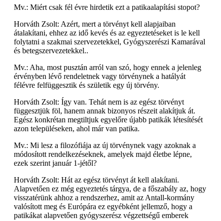
Mv.: Miért csak fél évre hirdetik ezt a patikaalapítási stopot?
Horváth Zsolt: Azért, mert a törvényt kell alapjaiban
átalakítani, ehhez az idő kevés és az egyeztetéseket is le kell
folytatni a szakmai szervezetekkel, Gyógyszerészi Kamarával
és betegszervezetekkel..
Mv.: Aha, most pusztán arról van szó, hogy ennek a jelenleg
érvényben lévő rendeletnek vagy törvénynek a hatályát
félévre felfüggesztik és születik egy új törvény.
Horváth Zsolt: Így van. Tehát nem is az egész törvényt
függesztjük föl, hanem annak bizonyos részeit alakítjuk át.
Egész konkrétan megtiltjuk egyelőre újabb patikák létesítését
azon településeken, ahol már van patika.
Mv.: Mi lesz a filozófiája az új törvénynek vagy azoknak a
módosított rendelkezéseknek, amelyek majd életbe lépne,
ezek szerint január 1-jétől?
Horváth Zsolt: Hát az egész törvényt át kell alakítani.
Alapvetően ez még egyeztetés tárgya, de a főszabály az, hogy
visszatérünk ahhoz a rendszerhez, amit az Antall-kormány
valósított meg és Európára ez egyébként jellemző, hogy a
patikákat alapvetően gyógyszerész végzettségű emberek