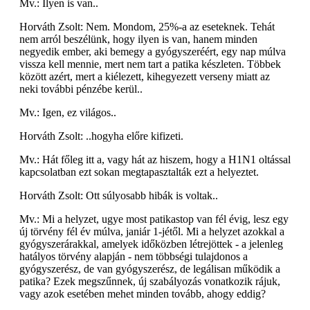
Mv.: Ilyen is van..
Horváth Zsolt: Nem. Mondom, 25%-a az eseteknek. Tehát
nem arról beszélünk, hogy ilyen is van, hanem minden
negyedik ember, aki bemegy a gyógyszeréért, egy nap múlva
vissza kell mennie, mert nem tart a patika készleten. Többek
között azért, mert a kiélezett, kihegyezett verseny miatt az
neki további pénzébe kerül..
Mv.: Igen, ez világos..
Horváth Zsolt: ..hogyha előre kifizeti.
Mv.: Hát főleg itt a, vagy hát az hiszem, hogy a H1N1 oltással
kapcsolatban ezt sokan megtapasztalták ezt a helyeztet.
Horváth Zsolt: Ott súlyosabb hibák is voltak..
Mv.: Mi a helyzet, ugye most patikastop van fél évig, lesz egy
új törvény fél év múlva, janiár 1-jétől. Mi a helyzet azokkal a
gyógyszerárakkal, amelyek időközben létrejöttek - a jelenleg
hatályos törvény alapján - nem többségi tulajdonos a
gyógyszerész, de van gyógyszerész, de legálisan működik a
patika? Ezek megszűnnek, új szabályozás vonatkozik rájuk,
vagy azok esetében mehet minden tovább, ahogy eddig?