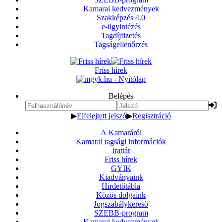
Kamarai kedvezmények
Szakképzés 4.0
e-ügyintézés
Tagdíjfizetés
Tagságellenőrzés
Friss hírek
Belépés
▶
Elfelejtett jelszó
▶
Regisztráció
A Kamaráról
Kamarai tagsági információk
Irattár
Friss hírek
GYIK
Kiadványaink
Hirdetőtábla
Közös dolgaink
Jogszabálykereső
SZEBB-program
Kamarai kedvezmények