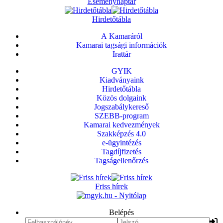
Eseménynaptár
Hirdetőtábla
A Kamaráról
Kamarai tagsági információk
Irattár
GYIK
Kiadványaink
Hirdetőtábla
Közös dolgaink
Jogszabálykereső
SZEBB-program
Kamarai kedvezmények
Szakképzés 4.0
e-ügyintézés
Tagdíjfizetés
Tagságellenőrzés
Friss hírek
Belépés