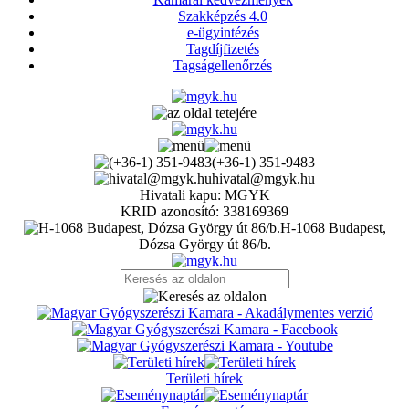
Szakképzés 4.0
e-ügyintézés
Tagdíjfizetés
Tagságellenőrzés
(+36-1) 351-9483
hivatal@mgyk.hu
Hivatali kapu: MGYK
KRID azonosító: 338169369
H-1068 Budapest,
Dózsa György út 86/b.
Területi hírek