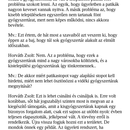
probléma szokott lenni. Az egyik, hogy ügyeletben a patikák
nagyon keveset vannak nyitva. A másik probléma az, hogy
kisebb településeken egyszerűen nem tartanak fönt
gyógyszertárat, mert nem képes működni, nincs akkora
bevétele.
Mv.: Ezt értem, de hát most a szavaiból azt veszem ki, hogy
éppen az a baj, hogy túl sok gyógyszertár alakult az elmúlt
időszakban.
Horváth Zsolt: Nem. Az a probléma, hogy ezek a
gyógyszertárak mind a nagy városokba költöztek, és a
kistelepülési gyógyszertárak így tönkremennek..
Mv.: De akkor miért patikastopot vagy alapítási stopot kell
hirdetni, miért nem lehet ösztönözni a vidéki gyógyszertárak
megnyitását?
Horváth Zsolt: Ezt is lehet csinálni és csináljuk is. Erre volt
korábban, sőt hát jogszabályi szinten most is megvan az a
kiegészítő támogatás, amit a kisgyógyszertárak kapnak egy
bizonyos forgalom alatt, csak ezt sajnos az utóbbi nyolc évben
teljesen elapasztották, jelképessé vált. A törvény erről is
rendelkezik. Újra vissza fogjuk hozni ezt a területet. De
mondok önnek egy példát. Az ügyeleti rendszert, ha