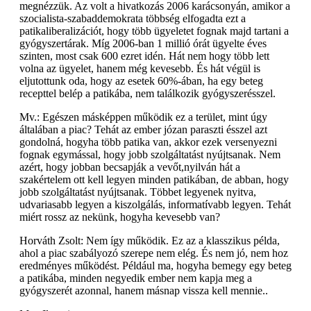
megnézzük. Az volt a hivatkozás 2006 karácsonyán, amikor a
szocialista-szabaddemokrata többség elfogadta ezt a
patikaliberalizációt, hogy több ügyeletet fognak majd tartani a
gyógyszertárak. Míg 2006-ban 1 millió órát ügyelte éves
szinten, most csak 600 ezret idén. Hát nem hogy több lett
volna az ügyelet, hanem még kevesebb. És hát végül is
eljutottunk oda, hogy az esetek 60%-ában, ha egy beteg
recepttel belép a patikába, nem találkozik gyógyszerésszel.
Mv.: Egészen másképpen működik ez a terület, mint úgy
általában a piac? Tehát az ember józan paraszti ésszel azt
gondolná, hogyha több patika van, akkor ezek versenyezni
fognak egymással, hogy jobb szolgáltatást nyújtsanak. Nem
azért, hogy jobban becsapják a vevőt,nyilván hát a
szakértelem ott kell legyen minden patikában, de abban, hogy
jobb szolgáltatást nyújtsanak. Többet legyenek nyitva,
udvariasabb legyen a kiszolgálás, informatívabb legyen. Tehát
miért rossz az nekünk, hogyha kevesebb van?
Horváth Zsolt: Nem így működik. Ez az a klasszikus példa,
ahol a piac szabályozó szerepe nem elég. És nem jó, nem hoz
eredményes működést. Például ma, hogyha bemegy egy beteg
a patikába, minden negyedik ember nem kapja meg a
gyógyszerét azonnal, hanem másnap vissza kell mennie..