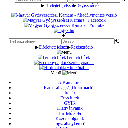
▶
Elfelejtett jelszó
▶
Regisztráció
▶
Elfelejtett jelszó
▶
Regisztráció
Területi hírek
Eseménynaptár
Hirdetőtábla
Menü
A Kamaráról
Kamarai tagsági információk
Irattár
Friss hírek
GYIK
Kiadványaink
Hirdetőtábla
Közös dolgaink
Jogszabálykereső