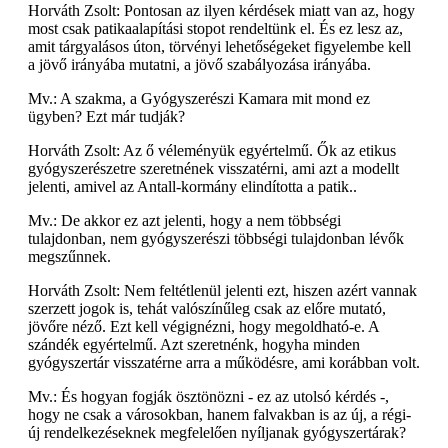
Horváth Zsolt: Pontosan az ilyen kérdések miatt van az, hogy
most csak patikaalapítási stopot rendeltünk el. És ez lesz az,
amit tárgyalásos úton, törvényi lehetőségeket figyelembe kell
a jövő irányába mutatni, a jövő szabályozása irányába.
Mv.: A szakma, a Gyógyszerészi Kamara mit mond ez
ügyben? Ezt már tudják?
Horváth Zsolt: Az ő véleményük egyértelmű. Ők az etikus
gyógyszerészetre szeretnének visszatérni, ami azt a modellt
jelenti, amivel az Antall-kormány elindította a patik..
Mv.: De akkor ez azt jelenti, hogy a nem többségi
tulajdonban, nem gyógyszerészi többségi tulajdonban lévők
megszűnnek.
Horváth Zsolt: Nem feltétlenül jelenti ezt, hiszen azért vannak
szerzett jogok is, tehát valószínűleg csak az előre mutató,
jövőre néző. Ezt kell végignézni, hogy megoldható-e. A
szándék egyértelmű. Azt szeretnénk, hogyha minden
gyógyszertár visszatérne arra a működésre, ami korábban volt.
Mv.: És hogyan fogják ösztönözni - ez az utolsó kérdés -,
hogy ne csak a városokban, hanem falvakban is az új, a régi-
új rendelkezéseknek megfelelően nyíljanak gyógyszertárak?