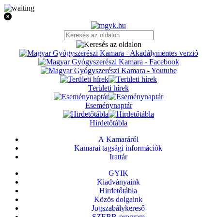
Területi hírek
Eseménynaptár
Hirdetőtábla
A Kamaráról
Kamarai tagsági információk
Irattár
GYIK
Kiadványaink
Hirdetőtábla
Közös dolgaink
Jogszabálykereső
SZEBB-program