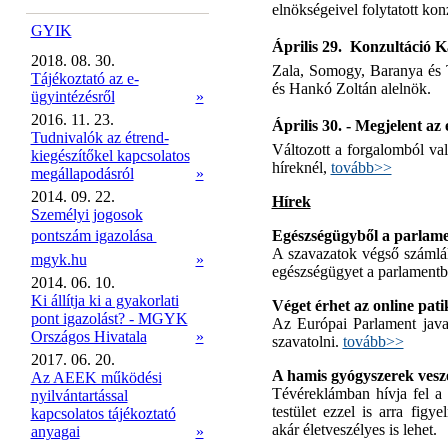
elnökségeivel folytatott ko
GYIK
Április 29.  Konzultáció
2018. 08. 30.
Zala, Somogy, Baranya és T
Tájékoztató az e-
és Hankó Zoltán alelnök.
ügyintézésről
»
2016. 11. 23.
Április 30. - Megjelent az 
Tudnivalók az étrend-
Változott a forgalomból való
kiegészítőkel kapcsolatos
híreknél,
tovább>>
megállapodásról
»
2014. 09. 22.
Hírek
Személyi jogosok
pontszám igazolása 
Egészségügyből a parlame
A szavazatok végső számlál
mgyk.hu
»
egészségügyet a parlament
2014. 06. 10.
Ki állítja ki a gyakorlati
Véget érhet az online pat
pont igazolást? - MGYK
Az Európai Parlament javas
Országos Hivatala
»
szavatolni.
tovább>>
2017. 06. 20.
A hamis gyógyszerek veszé
Az AEEK működési
Tévéreklámban hívja fel a 
nyilvántartással
testület ezzel is arra fig
kapcsolatos tájékoztató
akár életveszélyes is lehet.
anyagai
»