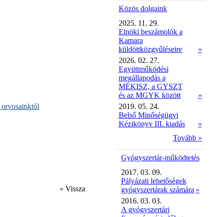
Közös dolgaink
2025. 11. 29.
Elnöki beszámolók a
Kamara
küldöttközgyűléseire
»
2026. 02. 27.
Együttműködési
megállapodás a
MÉKISZ, a GYSZT
és az MGYK között
»
l orvosainktól
2019. 05. 24.
Belső Minőségügyi
Kézikönyv III. kiadás
»
Tovább »
Gyógyszertár-működtetés
2017. 03. 09.
Pályázati lehetőségek
« Vissza
gyógyszertárak számára
»
2016. 03. 03.
A gyógyszertári