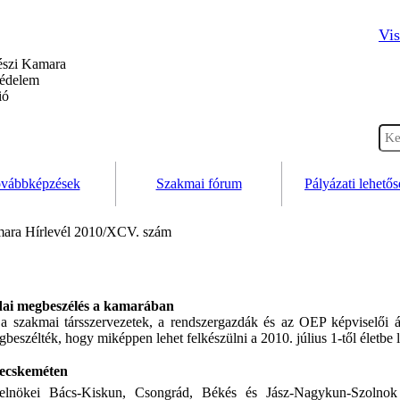
Vis
szi Kamara
védelem
ió
vábbképzések
Szakmai fórum
Pályázati lehető
ara Hírlevél 2010/XCV. szám
zdai megbeszélés a kamarában
zakmai társszervezetek, a rendszergazdák és az OEP képviselői á
gbeszélték, hogy miképpen lehet felkészülni a 2010. július 1-től életbe 
 Kecskeméten
ökei Bács-Kiskun, Csongrád, Békés és Jász-Nagykun-Szolnok te