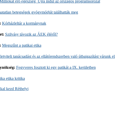
Milliókat érő egészség  Újra indul az országos programsorozat
atatlan betegségek gyógymódját találhatták meg
:
Kórházleltár a kormánynak
et:
Szilvásy távozik az ÁEK éléről?
g:
Megszűnt a patikai etika
letviteli tanácsadást és az ellátórendszerben való útbaigazítást várunk e
gynökség:
Fegyveres fosztott ki egy patikát a IX. kerületben
ika etika kritika
kal kezd Réthelyi