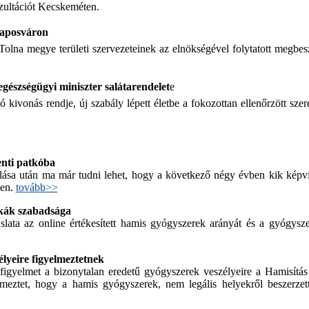
nzultációt Kecskeméten.
 Kaposváron
olna megye területi szervezeteinek az elnökségével folytatott megbe
egészségügyi miniszter salátarendelet
e
 kivonás rendje, új szabály lépett életbe a fokozottan ellenőrzött szer
nti patkóba
ása után ma már tudni lehet, hogy a következő négy évben kik képvi
ben.
tovább>>
ikák szabadsága
lata az online értékesített hamis gyógyszerek arányát és a gyógyszer
lyeire figyelmeztetnek
figyelmet a bizonytalan eredetű gyógyszerek veszélyeire a Hamisítás
yelmeztet, hogy a hamis gyógyszerek, nem legális helyekről beszerze