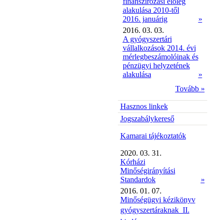
finanszírozási előleg
alakulása 2010-től
2016. januárig
»
2016. 03. 03.
A gyógyszertári
vállalkozások 2014. évi
mérlegbeszámolóinak és
pénzügyi helyzetének
alakulása
»
Tovább »
Hasznos linkek
Jogszabálykereső
Kamarai tájékoztatók
2020. 03. 31.
Kórházi
Minőségirányítási
Standardok
»
2016. 01. 07.
Minőségügyi kézikönyv
gyógyszertáraknak  II.