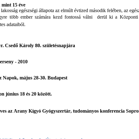
 mint 15 éve
 lakosság egészségi állapota az elmúlt évtized második felében, az egés
yre több ember számára kezd fontossá válni  derül ki a Központi 
tes adataiból.
r. Csedő Károly 80. születésnapjára
rseny - 2010
z Napok, május 28-30. Budapest
n június 18 és 20 között.
 éves az Arany Kígyó Gyógyszertár, tudományos konferencia Sopr