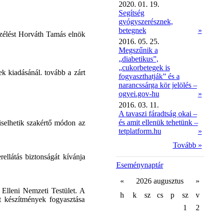
2020. 01. 19.
Segítség
gyógyszerésznek,
betegnek
»
szélést Horváth Tamás elnök
2016. 05. 25.
Megszűnik a
„diabetikus”,
„cukorbetegek is
ek kiadásánál. tovább a zárt
fogyaszthatják” és a
narancssárga kör jelölés –
ogyei.gov-hu
»
2016. 03. 11.
A tavaszi fáradtság okai –
és amit ellenük tehetünk –
selhetik szakértő módon az
tetplatform.hu
»
Tovább »
ellátás biztonságát kívánja
Eseménynaptár
«
2026 augusztus
»
 Elleni Nemzeti Testület. A
h
k
sz
cs
p
sz
v
tt készítmények fogyasztása
1
2