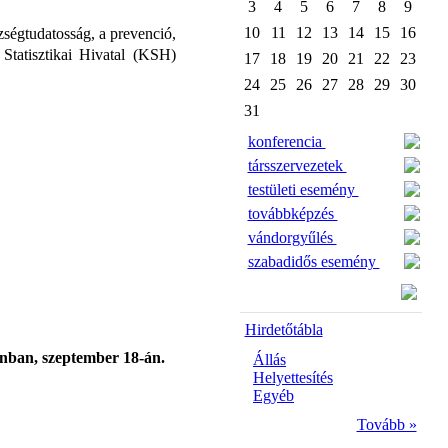
3
4
5
6
7
8
9
10
11
12
13
14
15
16
zségtudatosság, a prevenció,
Statisztikai Hivatal (KSH)
17
18
19
20
21
22
23
24
25
26
27
28
29
30
31
konferencia
társszervezetek
testületi esemény
továbbképzés
vándorgyűlés
szabadidős esemény
Hirdetőtábla
onban, szeptember 18-án.
Állás
Helyettesítés
Egyéb
Tovább »