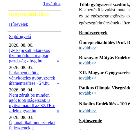
Tovább »
Több gyógyszert szedünk,
Kismértékű javulást mutat a
Gyógyszerészi Hírlap
és az egészségmegőrzés eg
egészségfelmérésének előze
Hírlevelek
Rendezvények
Sajtófigyelő
Ünnepi előadóülés Prof. D
2026. 08. 06.
tovább>>
Így kapcsolt takarékos
üzemmódra a magyar
Rozsnyay Mátyás Emlékve
gazdaság - hvg.hu
»
tovább>>
2026. 08. 05.
Parlament előtt a
XII. Magyar Gyógyszerés
vényköteles gyógyszerek
tovább>>
áfamentesítése - 24.hu
»
Patikus Olimpia Visegrádo
2026. 08. 04.
tovább>>
Nem zárult be minden
ajtó: több slágerszak is
Nikolics Emlékülés - 100
nyitva maradt az SZTE-n
- delmagyar.hu
»
tovább>>
2026. 08. 03.
Sajtószemle
Új analitikai módszereket
fejlesztenek a