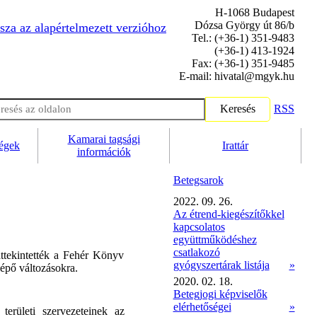
H-1068 Budapest
Dózsa György út 86/b
sza az alapértelmezett verzióhoz
Tel.: (+36-1) 351-9483
(+36-1) 413-1924
Fax: (+36-1) 351-9485
E-mail: hivatal@mgyk.hu
Keresés
RSS
Kamarai tagsági
ségek
Irattár
információk
Betegsarok
2022. 09. 26.
Az étrend-kiegészítőkkel
kapcsolatos
együttműködéshez
csatlakozó
ttekintették a Fehér Könyv
gyógyszertárak listája
»
lépő változásokra.
2020. 02. 18.
Betegjogi képviselők
elérhetőségei
»
rületi szervezeteinek az