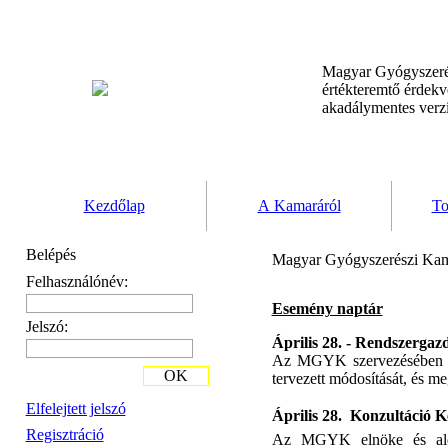
Magyar Gyógyszeré
értékteremtő érdek
akadálymentes verz
Kezdőlap
A Kamaráról
To
Belépés
Magyar Gyógyszerészi Kam
Felhasználónév:
Esemény naptár
Jelszó:
Április 28. - Rendszerga
Az MGYK szervezésében a s
OK
tervezett módosítását, és me
Elfelejtett jelszó
Április 28.  Konzultáció
Regisztráció
Az MGYK elnöke és aleln