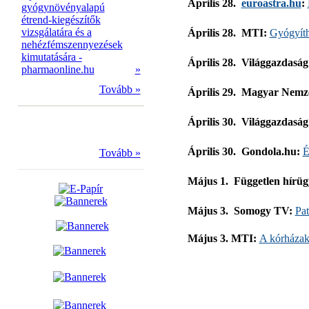
Április 28. 
euroastra.hu
:
gyógynövényalapú
étrend-kiegészítők
vizsgálatára és a
Április 28.  MTI:
Gyógyíth
nehézfémszennyezések
kimutatására -
Április 28.  Világgazdaság
pharmaonline.hu
»
Tovább »
Április 29.  Magyar Nemz
Április 30.  Világgazdasá
Április 30.  Gondola.hu:
É
Tovább »
Május 1.  Független hírü
Május 3.  Somogy TV:
Pat
Május 3. MTI:
A kórházak