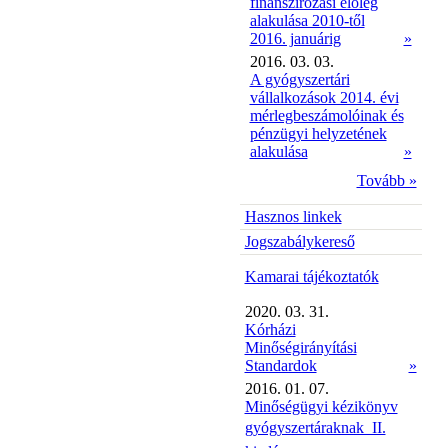
finanszírozási előleg
alakulása 2010-től
2016. januárig
»
2016. 03. 03.
A gyógyszertári
vállalkozások 2014. évi
mérlegbeszámolóinak és
pénzügyi helyzetének
alakulása
»
Tovább »
Hasznos linkek
Jogszabálykereső
Kamarai tájékoztatók
2020. 03. 31.
Kórházi
Minőségirányítási
Standardok
»
2016. 01. 07.
Minőségügyi kézikönyv
gyógyszertáraknak  II.