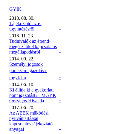
GYIK
2018. 08. 30.
Tájékoztató az e-
ügyintézésről
»
2016. 11. 23.
Tudnivalók az étrend-
kiegészítőkel kapcsolatos
megállapodásról
»
2014. 09. 22.
Személyi jogosok
pontszám igazolása 
mgyk.hu
»
2014. 06. 10.
Ki állítja ki a gyakorlati
pont igazolást? - MGYK
Országos Hivatala
»
2017. 06. 20.
Az AEEK működési
nyilvántartással
kapcsolatos tájékoztató
anyagai
»