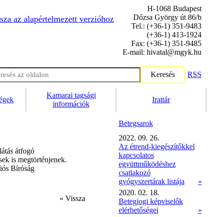
H-1068 Budapest
Dózsa György út 86/b
sza az alapértelmezett verzióhoz
Tel.: (+36-1) 351-9483
(+36-1) 413-1924
Fax: (+36-1) 351-9485
E-mail: hivatal@mgyk.hu
Keresés
RSS
Kamarai tagsági
ségek
Irattár
információk
Betegsarok
2022. 09. 26.
Az étrend-kiegészítőkkel
látás átfogó
kapcsolatos
ek is megtörténjenek.
együttműködéshez
iós Bíróság
csatlakozó
gyógyszertárak listája
»
2020. 02. 18.
« Vissza
Betegjogi képviselők
elérhetőségei
»