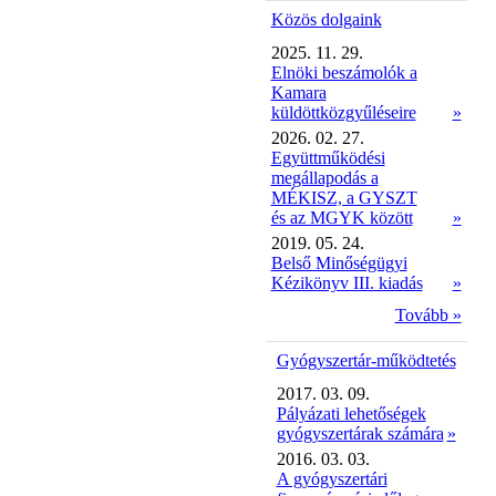
Közös dolgaink
2025. 11. 29.
Elnöki beszámolók a
Kamara
küldöttközgyűléseire
»
2026. 02. 27.
Együttműködési
megállapodás a
MÉKISZ, a GYSZT
és az MGYK között
»
2019. 05. 24.
Belső Minőségügyi
Kézikönyv III. kiadás
»
Tovább »
Gyógyszertár-működtetés
2017. 03. 09.
Pályázati lehetőségek
gyógyszertárak számára
»
2016. 03. 03.
A gyógyszertári