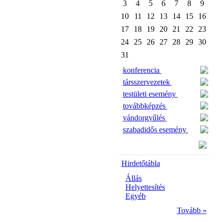
3
4
5
6
7
8
9
10
11
12
13
14
15
16
17
18
19
20
21
22
23
24
25
26
27
28
29
30
31
konferencia
társszervezetek
testületi esemény
továbbképzés
vándorgyűlés
szabadidős esemény
Hirdetőtábla
Állás
Helyettesítés
Egyéb
Tovább »