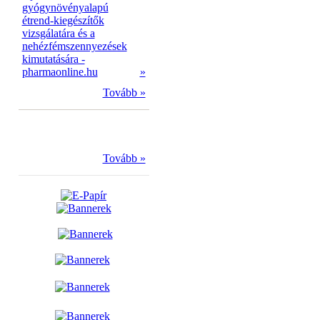
gyógynövényalapú
étrend-kiegészítők
vizsgálatára és a
nehézfémszennyezések
kimutatására -
pharmaonline.hu
»
Tovább »
Tovább »