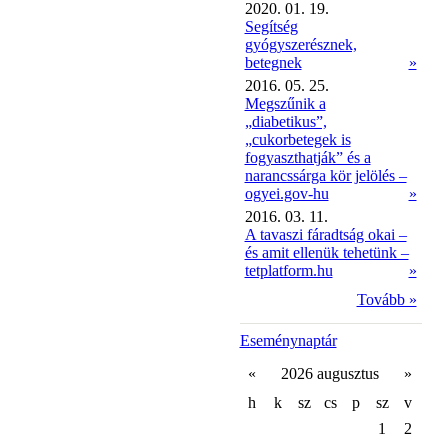
2020. 01. 19.
Segítség
gyógyszerésznek,
betegnek
»
2016. 05. 25.
Megszűnik a
„diabetikus”,
„cukorbetegek is
fogyaszthatják” és a
narancssárga kör jelölés –
ogyei.gov-hu
»
2016. 03. 11.
A tavaszi fáradtság okai –
és amit ellenük tehetünk –
tetplatform.hu
»
Tovább »
Eseménynaptár
«
2026 augusztus
»
h
k
sz
cs
p
sz
v
1
2