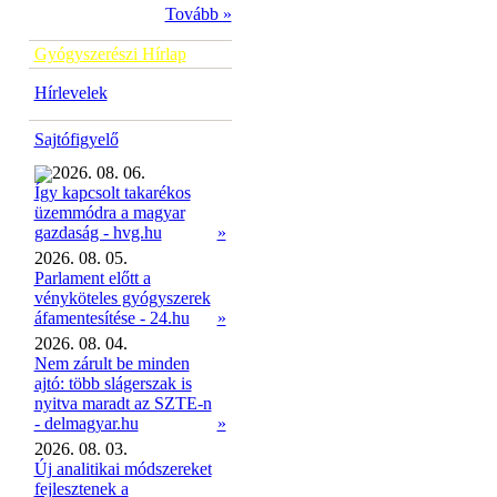
Tovább »
Gyógyszerészi Hírlap
Hírlevelek
Sajtófigyelő
2026. 08. 06.
Így kapcsolt takarékos
üzemmódra a magyar
»
gazdaság - hvg.hu
2026. 08. 05.
Parlament előtt a
vényköteles gyógyszerek
áfamentesítése - 24.hu
»
2026. 08. 04.
Nem zárult be minden
ajtó: több slágerszak is
nyitva maradt az SZTE-n
- delmagyar.hu
»
2026. 08. 03.
Új analitikai módszereket
fejlesztenek a