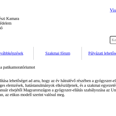
Vis
szi Kamara
védelem
ió
vábbképzések
Szakmai fórum
Pályázati lehető
a a patikamoratóriumot
llítása lehetőséget ad arra, hogy az év hátralévő részében a gyógyszer-el
ges elemzések, hatástanulmányok elkészüljenek, és a szakmai egyezetés
anuár elsejétől Magyarországon a gyógyszer-ellátás szabályozása az Un
n, az etikus modell szerint valósul meg.