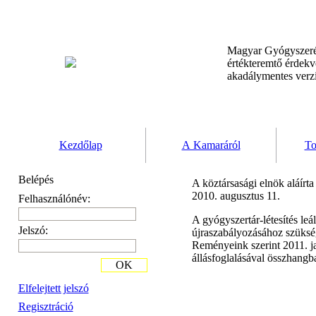
Magyar Gyógyszeré
értékteremtő érdek
akadálymentes verz
Kezdőlap
A Kamaráról
To
Belépés
A köztársasági elnök aláírt
2010. augusztus 11.
Felhasználónév:
A gyógyszertár-létesítés leá
Jelszó:
újraszabályozásához szüksé
Reményeink szerint 2011. j
állásfoglalásával összhangba
OK
Elfelejtett jelszó
Regisztráció