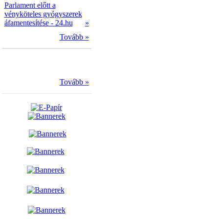
Parlament előtt a
vényköteles gyógyszerek
áfamentesítése - 24.hu
»
Tovább »
Tovább »