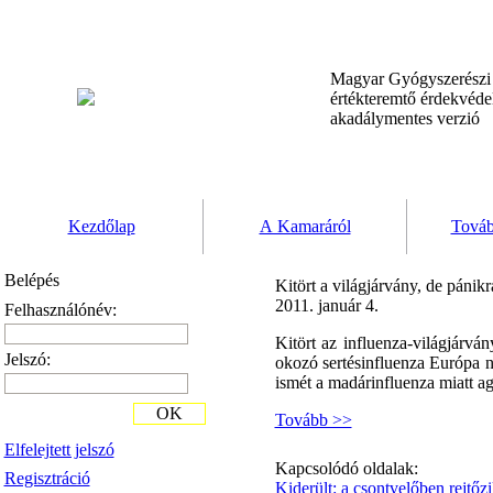
Magyar Gyógyszerész
értékteremtő érdekvéd
akadálymentes verzió
Kezdőlap
A Kamaráról
Továb
Belépés
Kitört a világjárvány, de pánik
2011. január 4.
Felhasználónév:
Kitört az influenza-világjárv
Jelszó:
okozó sertésinfluenza Európa n
ismét a madárinfluenza miatt ag
OK
Tovább >>
Elfelejtett jelszó
Kapcsolódó oldalak:
Regisztráció
Kiderült: a csontvelőben rejtőz