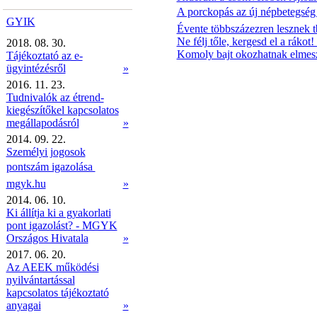
A porckopás az új népbetegség
GYIK
Évente többszázezren lesznek 
Ne félj tőle, kergesd el a ráko
2018. 08. 30.
Komoly bajt okozhatnak elmesz
Tájékoztató az e-
ügyintézésről
»
2016. 11. 23.
Tudnivalók az étrend-
kiegészítőkel kapcsolatos
megállapodásról
»
2014. 09. 22.
Személyi jogosok
pontszám igazolása 
mgyk.hu
»
2014. 06. 10.
Ki állítja ki a gyakorlati
pont igazolást? - MGYK
Országos Hivatala
»
2017. 06. 20.
Az AEEK működési
nyilvántartással
kapcsolatos tájékoztató
anyagai
»