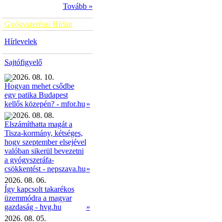
Tovább »
Gyógyszerészi Hírlap
Hírlevelek
Sajtófigyelő
2026. 08. 10.
Hogyan mehet csődbe
egy patika Budapest
»
kellős közepén? - mfor.hu
2026. 08. 08.
Elszámíthatta magát a
Tisza-kormány, kétséges,
hogy szeptember elsejével
valóban sikerül bevezetni
a gyógyszeráfa-
»
csökkentést - nepszava.hu
2026. 08. 06.
Így kapcsolt takarékos
üzemmódra a magyar
gazdaság - hvg.hu
»
2026. 08. 05.