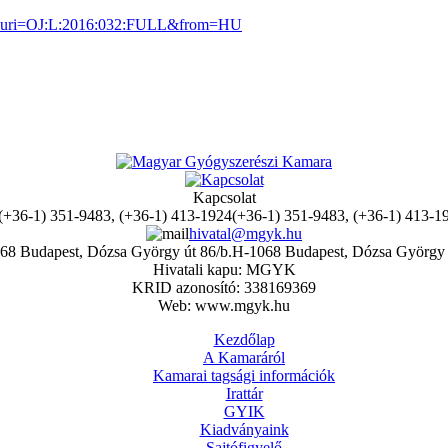
ML/?uri=OJ:L:2016:032:FULL&from=HU
Kapcsolat
(+36-1) 351-9483, (+36-1) 413-1
hivatal@mgyk.hu
H-1068 Budapest, Dózsa György 
Hivatali kapu: MGYK
KRID azonosító: 338169369
Web: www.mgyk.hu
Kezdőlap
A Kamaráról
Kamarai tagsági információk
Irattár
GYIK
Kiadványaink
Sajtófigyelő