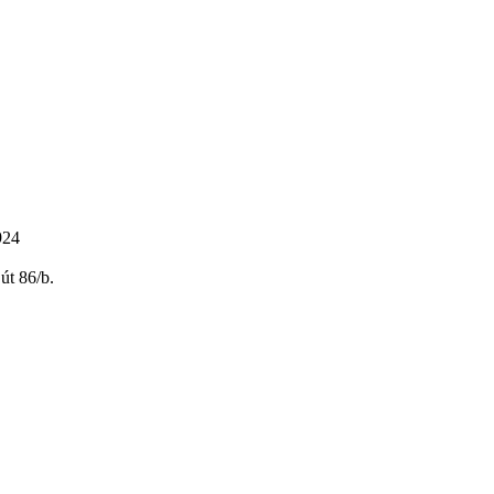
924
út 86/b.