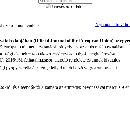
Nyomtatható válto
l szóló uniós rendelet
atalos lapjában (Official Journal of the European Union) az egye
 európai parlamenti és tanácsi irányelvnek az emberi felhasználásra
tonsági elemekre vonatkozó részletes szabályok meghatározása
 (EU) 2016/161 felhatalmazáson alapuló rendelete és annak hivatalos
sági gyógyszerellátásra engedéllyel rendelkező vagy arra jogosult
ásokról és a teendőkről a kamara az érintettek bevonásával március 9-én