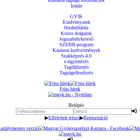
Kamarai tagsági információk
Irattár
GYIK
Kiadványaink
Hirdetőtábla
Közös dolgaink
Jogszabálykereső
SZEBB-program
Kamarai kedvezmények
Szakképzés 4.0
e-ügyintézés
Tagdíjfizetés
Tagságellenőrzés
Friss hírek
Belépés
▶
Elfelejtett jelszó
▶
Regisztráció