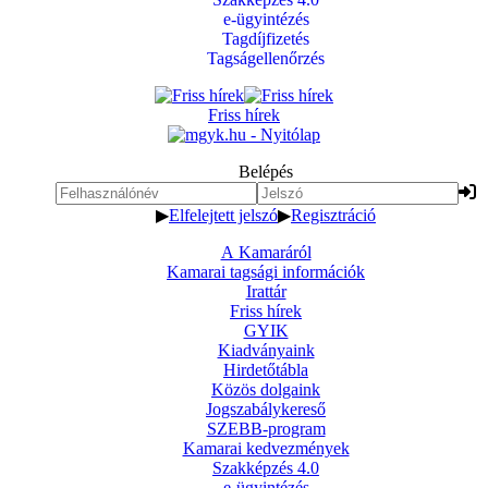
e-ügyintézés
Tagdíjfizetés
Tagságellenőrzés
Friss hírek
Belépés
▶
Elfelejtett jelszó
▶
Regisztráció
A Kamaráról
Kamarai tagsági információk
Irattár
Friss hírek
GYIK
Kiadványaink
Hirdetőtábla
Közös dolgaink
Jogszabálykereső
SZEBB-program
Kamarai kedvezmények
Szakképzés 4.0
e-ügyintézés