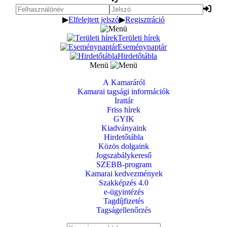
▶
Elfelejtett jelszó
▶
Regisztráció
Területi hírek
Eseménynaptár
Hirdetőtábla
Menü
A Kamaráról
Kamarai tagsági információk
Irattár
Friss hírek
GYIK
Kiadványaink
Hirdetőtábla
Közös dolgaink
Jogszabálykereső
SZEBB-program
Kamarai kedvezmények
Szakképzés 4.0
e-ügyintézés
Tagdíjfizetés
Tagságellenőrzés