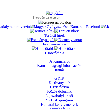
Területi hírek
Eseménynaptár
Hirdetőtábla
A Kamaráról
Kamarai tagsági információk
Irattár
GYIK
Kiadványaink
Hirdetőtábla
Közös dolgaink
Jogszabálykereső
SZEBB-program
Kamarai kedvezmények
Szakképzés 4.0