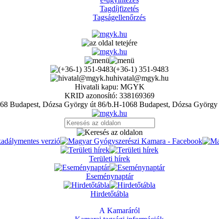
Tagdíjfizetés
Tagságellenőrzés
(+36-1) 351-9483
hivatal@mgyk.hu
Hivatali kapu: MGYK
KRID azonosító: 338169369
H-1068 Budapest, Dózsa György 
Területi hírek
Eseménynaptár
Hirdetőtábla
A Kamaráról