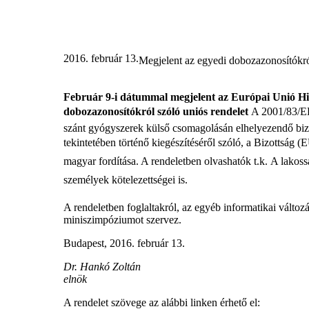
2016. február 13.
Megjelent az egyedi dobozazonosítókró
Február 9-i dátummal megjelent az Európai Unió Hiv
dobozazonosítókról szóló uniós rendelet
A 2001/83/EK
szánt gyógyszerek külső csomagolásán elhelyezendő biz
tekintetében történő kiegészítéséről szóló, a Bizottság
magyar fordítása. A rendeletben olvashatók t.k. A lakos
személyek kötelezettségei is.
A rendeletben foglaltakról, az egyéb informatikai változ
miniszimpóziumot szervez.
Budapest, 2016. február 13.
Dr. Hankó Zoltán
elnök
A rendelet szövege az alábbi linken érhető el: