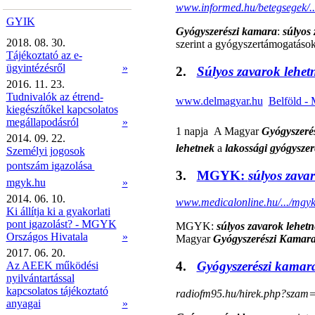
www.informed.hu/betegsegek/.
GYIK
Gyógyszerészi kamara
:
súlyos
2018. 08. 30.
szerint a gyógyszertámogatáso
Tájékoztató az e-
ügyintézésről
»
2.
Súlyos zavarok lehet
2016. 11. 23.
Tudnivalók az étrend-
www.delmagyar.hu

Belföld - 
kiegészítőkel kapcsolatos
megállapodásról
»
1 napja  A Magyar
Gyógyszeré
2014. 09. 22.
lehetnek
a
lakossági gyógyszer
Személyi jogosok
pontszám igazolása 
3.
MGYK:
súlyos zava
mgyk.hu
»
2014. 06. 10.
www.medicalonline.hu/.../mgy
Ki állítja ki a gyakorlati
pont igazolást? - MGYK
MGYK:
súlyos zavarok lehet
Országos Hivatala
»
Magyar
Gyógyszerészi Kamar
2017. 06. 20.
4.
Gyógyszerészi kamar
Az AEEK működési
nyilvántartással
kapcsolatos tájékoztató
radiofm95.hu/hirek.php?szam
anyagai
»