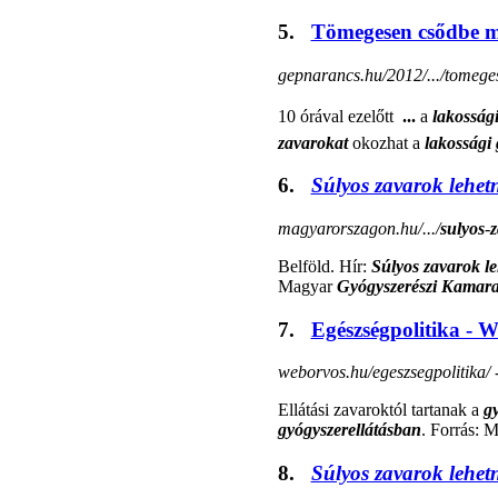
5.
Tömegesen csődbe m
gepnarancs.hu/2012/.../tomege
10 órával ezelőtt 
...
a
lakosság
zavarokat
okozhat a
lakossági
6.
Súlyos zavarok lehet
magyarorszagon.hu/.../
sulyos
-
z
Belföld. Hír:
Súlyos zavarok l
Magyar
Gyógyszerészi Kamar
7.
Egészségpolitika - 
weborvos.hu/egeszsegpolitika/
Ellátási zavaroktól tartanak a
g
gyógyszerellátásban
. Forrás: 
8.
Súlyos zavarok lehet