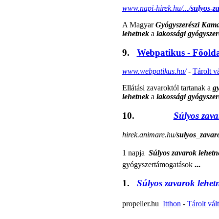
www.napi-hirek.hu/.../
sulyos
-
z
A Magyar
Gyógyszerészi Kam
lehetnek
a
lakossági gyógyszer
9.
Webpatikus - Főolda
www.webpatikus.hu/
-
Tárolt v
Ellátási zavaroktól tartanak a
g
lehetnek
a
lakossági gyógyszer
10.
Súlyos zava
hirek.animare.hu/
sulyos
_
zavar
1 napja 
Súlyos zavarok lehetn
gyógyszertámogatások
...
1.
Súlyos zavarok lehet
propeller.hu 
Itthon
-
Tárolt vál