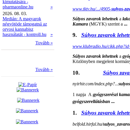
kimutatására -
pharmaonline.hu
»
www.tktv.hu/.../4905-
sulyos
-
za
2026. 08. 03.
Súlyos zavarok lehetnek
a
lak
Medián: A magyarok
Kamara
(MGYK) szerint a
...
négyötöde támogatná az
orvosi kannabisz
használatát - kontroll.hu
»
9.
Súlyos zavarok lehet
Tovább »
www.klubradio.hu/cikk.php?
Súlyos zavarok lehetnek
a
gyó
Közlönyben megjelent kormán
Tovább »
10.
Súlyos zava
nyirhir.com/index.php?...
sulyos
1 napja  A
gyógyszerészi kama
gyógyszerellátásban
...
1.
Súlyos zavarok lehet
belfold.hirfal.hu/
sulyos
_
zavaro