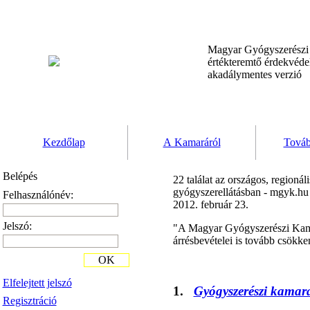
Magyar Gyógyszerész
értékteremtő érdekvéd
akadálymentes verzió
Kezdőlap
A Kamaráról
Továb
Belépés
22 találat az országos, regioná
gyógyszerellátásban - mgyk.hu
Felhasználónév:
2012. február 23.
Jelszó:
"A Magyar Gyógyszerészi Kama
árrésbevételei is tovább csökke
OK
Elfelejtett jelszó
1.
Gyógyszerészi kamar
Regisztráció