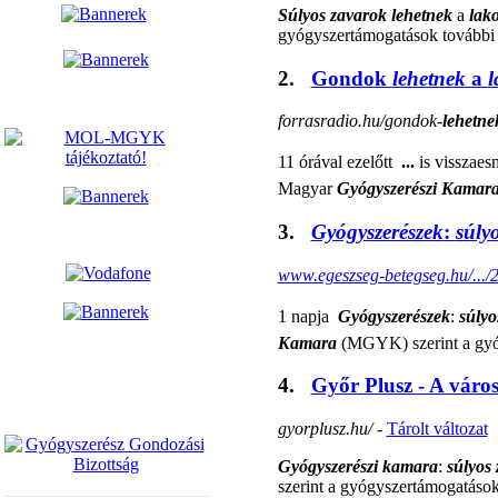
Súlyos zavarok lehetnek
a
lak
gyógyszertámogatások tovább
2.
Gondok
lehetnek
a
l
forrasradio.hu/gondok-
lehetne
11 órával ezelőtt 
...
is visszaes
Magyar
Gyógyszerészi Kamar
3.
Gyógyszerészek
:
súly
www.egeszseg-betegseg.hu/.../
1 napja 
Gyógyszerészek
:
súlyo
Kamara
(MGYK) szerint a gy
4.
Győr Plusz - A váro
gyorplusz.hu/
-
Tárolt változat
Gyógyszerészi kamara
:
súlyos
szerint a gyógyszertámogatáso