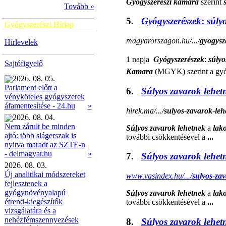
Gyógyszerészi kamara
szerint
Tovább »
5.
Gyógyszerészek
:
súly
Gyógyszerészi Hírlap
magyarorszagon.hu/.../
gyogysz
Hírlevelek
1 napja 
Gyógyszerészek
:
súlyo
Sajtófigyelő
Kamara
(MGYK) szerint a gy
2026. 08. 05.
Parlament előtt a
6.
Súlyos zavarok lehet
vényköteles gyógyszerek
»
áfamentesítése - 24.hu
hirek.ma/.../
sulyos
-
zavarok
-
leh
2026. 08. 04.
Nem zárult be minden
Súlyos zavarok lehetnek
a
lak
ajtó: több slágerszak is
további csökkentésével a
...
nyitva maradt az SZTE-n
»
- delmagyar.hu
7.
Súlyos zavarok lehet
2026. 08. 03.
Új analitikai módszereket
www.vasindex.hu/.../
sulyos
-
zav
fejlesztenek a
gyógynövényalapú
Súlyos zavarok lehetnek
a
lak
étrend-kiegészítők
további csökkentésével a
...
vizsgálatára és a
nehézfémszennyezések
8.
Súlyos zavarok lehet