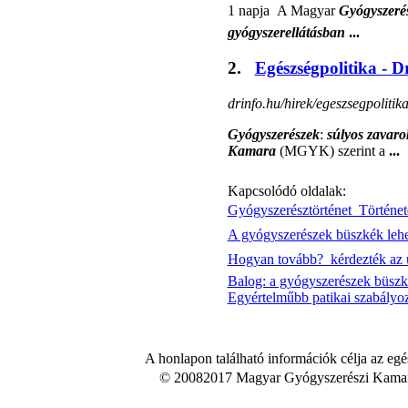
1 napja  A Magyar
Gyógyszeré
gyógyszerellátásban
...
2.
Egészségpolitika - D
drinfo.hu/hirek/egeszsegpolitik
Gyógyszerészek
:
súlyos zavaro
Kamara
(MGYK) szerint a
...
Kapcsolódó oldalak:
Gyógyszerésztörténet  Történe
A gyógyszerészek büszkék lehet
Hogyan tovább?  kérdezték az
Balog: a gyógyszerészek büszk
Egyértelműbb patikai szabályozá
A honlapon található információk célja az egé
© 20082017 Magyar Gyógyszerészi Kamara