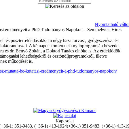
Nyomtatható válto
atási eredményeit a PhD Tudományos Napokon – Semmelweis Hírek
eli és poszter-előadásokkal a négy hazai orvos-, gyógyszerész- és
oktoranduszai. A kétnapos konferencia nyitóprogramján beszédet
a és dr. Benyó Zoltán, a Doktori Tanács elnöke is. Az érdeklődők
támogatási lehetőségekről és ösztöndíjprogramokról, illetve
nek működését is.
usz-mutatta-be-kutatasi-eredmenyeit-a-phd-tudomanyos-napokon/
Kapcsolat
(+36-1) 351-9483, (+36-1) 413-1