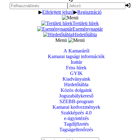
▶
Elfelejtett jelszó
▶
Regisztráció
Területi hírek
Eseménynaptár
Hirdetőtábla
Menü
A Kamaráról
Kamarai tagsági információk
Irattár
Friss hírek
GYIK
Kiadványaink
Hirdetőtábla
Közös dolgaink
Jogszabálykereső
SZEBB-program
Kamarai kedvezmények
Szakképzés 4.0
e-ügyintézés
Tagdíjfizetés
Tagságellenőrzés