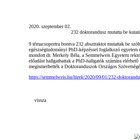
2020. szeptember 02.
232 doktorandusz mutatta be kut
9 témacsoportra bontva 232 absztraktot mutattak be szób
egészségtudományi PhD-képzéssel foglalkozó egyetem d
mondott dr. Merkely Béla, a Semmelweis Egyetem rektor
előadást hallgathattak a PhD-hallgatók számára elérhető 
megismerhették a Doktoranduszok Országos Szövetségé
https://semmelweis.hu/hirek/2020/09/01/232-doktorand
vissza