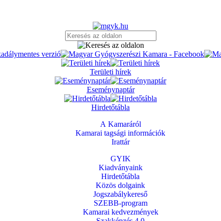
Területi hírek
Eseménynaptár
Hirdetőtábla
A Kamaráról
Kamarai tagsági információk
Irattár
GYIK
Kiadványaink
Hirdetőtábla
Közös dolgaink
Jogszabálykereső
SZEBB-program
Kamarai kedvezmények
Szakképzés 4.0