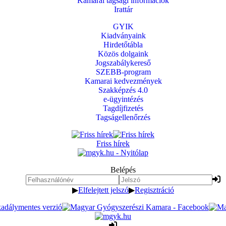
Kamarai tagsági információk
Irattár
GYIK
Kiadványaink
Hirdetőtábla
Közös dolgaink
Jogszabálykereső
SZEBB-program
Kamarai kedvezmények
Szakképzés 4.0
e-ügyintézés
Tagdíjfizetés
Tagságellenőrzés
Friss hírek
Belépés
▶
Elfelejtett jelszó
▶
Regisztráció