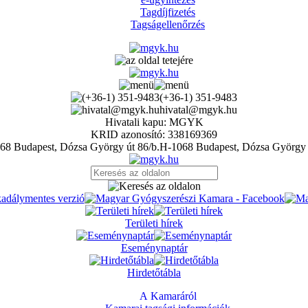
Tagdíjfizetés
Tagságellenőrzés
(+36-1) 351-9483
hivatal@mgyk.hu
Hivatali kapu: MGYK
KRID azonosító: 338169369
H-1068 Budapest, Dózsa György 
Területi hírek
Eseménynaptár
Hirdetőtábla
A Kamaráról