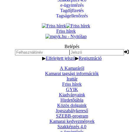
e-ügyintézés
Tagdíjfizetés
Tagságellenőrzés
Friss hírek
Belépés
▶
Elfelejtett jelszó
▶
Regisztráció
A Kamaráról
Kamarai tagsági információk
Irattár
Friss hírek
GYIK
Kiadványaink
Hirdetőtábla
Közös dolgaink
Jogszabálykereső
SZEBB-program
Kamarai kedvezmények
Szakképzés 4.0
e-ügyintézés