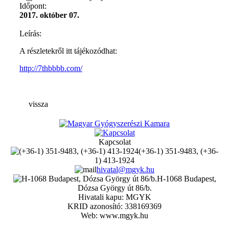
Időpont:
2017. október 07.
Leírás:
A részletekről itt tájékozódhat:
http://7thbbbb.com/
vissza
Kapcsolat
(+36-1) 351-9483, (+36-
1) 413-1924
hivatal@mgyk.hu
H-1068 Budapest,
Dózsa György út 86/b.
Hivatali kapu: MGYK
KRID azonosító: 338169369
Web: www.mgyk.hu