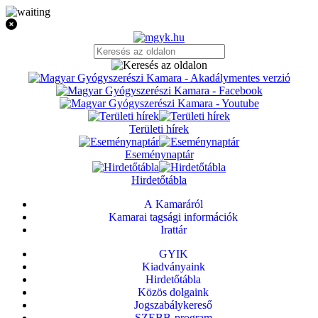
Területi hírek
Eseménynaptár
Hirdetőtábla
A Kamaráról
Kamarai tagsági információk
Irattár
GYIK
Kiadványaink
Hirdetőtábla
Közös dolgaink
Jogszabálykereső
SZEBB-program