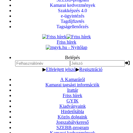
Kamarai kedvezmények
Szakképzés 4.0
e-ügyintézés
Tagdíjfizetés
Tagságellenőrzés
Friss hírek
Belépés
▶
Elfelejtett jelszó
▶
Regisztráció
A Kamaráról
Kamarai tagsági információk
Irattár
Friss hírek
GYIK
Kiadványaink
Hirdetőtábla
Közös dolgaink
Jogszabálykereső
SZEBB-program
Kamarai kedvezmények