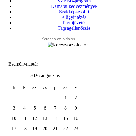
SZEBB-program
Kamarai kedvezmények
Szakképzés 4.0
e-ügyintézés
Tagdíjfizetés
Tagságellenőrzés
Eseménynaptár
2026 augusztus
h
k
sz
cs
p
sz
v
1
2
3
4
5
6
7
8
9
10
11
12
13
14
15
16
17
18
19
20
21
22
23