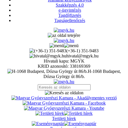
Szakképzés 4.0
e-ügyintézés
Tagdíjfizetés
Tagságellenőrzés
(+36-1) 351-9483
hivatal@mgyk.hu
Hivatali kapu: MGYK
KRID azonosító: 338169369
H-1068 Budapest,
Dózsa György út 86/b.
Területi hírek