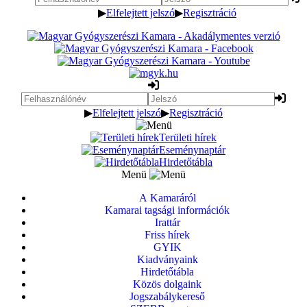
▶
Elfelejtett jelszó
▶
Regisztráció
▶
Elfelejtett jelszó
▶
Regisztráció
Területi hírek
Eseménynaptár
Hirdetőtábla
Menü
A Kamaráról
Kamarai tagsági információk
Irattár
Friss hírek
GYIK
Kiadványaink
Hirdetőtábla
Közös dolgaink
Jogszabálykereső