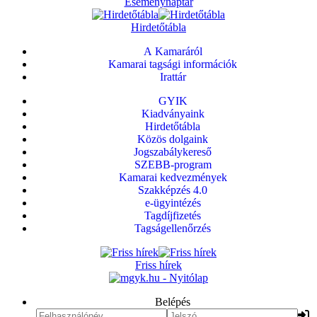
Eseménynaptár
Hirdetőtábla
A Kamaráról
Kamarai tagsági információk
Irattár
GYIK
Kiadványaink
Hirdetőtábla
Közös dolgaink
Jogszabálykereső
SZEBB-program
Kamarai kedvezmények
Szakképzés 4.0
e-ügyintézés
Tagdíjfizetés
Tagságellenőrzés
Friss hírek
Belépés