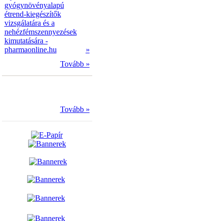
gyógynövényalapú
étrend-kiegészítők
vizsgálatára és a
nehézfémszennyezések
kimutatására -
pharmaonline.hu
»
Tovább »
Tovább »