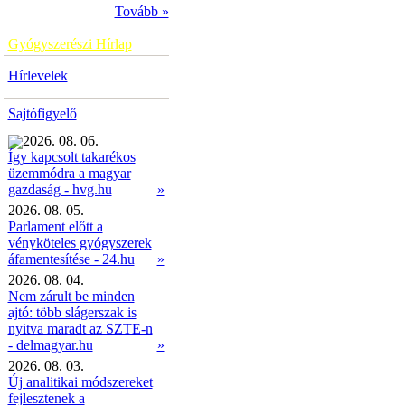
Tovább »
Gyógyszerészi Hírlap
Hírlevelek
Sajtófigyelő
2026. 08. 06.
Így kapcsolt takarékos
üzemmódra a magyar
»
gazdaság - hvg.hu
2026. 08. 05.
Parlament előtt a
vényköteles gyógyszerek
áfamentesítése - 24.hu
»
2026. 08. 04.
Nem zárult be minden
ajtó: több slágerszak is
nyitva maradt az SZTE-n
- delmagyar.hu
»
2026. 08. 03.
Új analitikai módszereket
fejlesztenek a