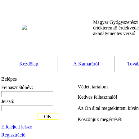
Magyar Gyógyszerész
értékteremtő érdekvéd
akadálymentes verzió
Kezdőlap
A Kamaráról
Továb
Belépés
Védett tartalom
Felhasználónév:
Kedves felhasználó!
Jelszó:
Az Ön által megtekinteni kíván
OK
Köszönjük megértését!
Elfelejtett jelszó
Regisztráció