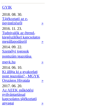
GYIK
2018. 08. 30.
Tájékoztató az e-
ügyintézésről
»
2016. 11. 23.
Tudnivalók az étrend-
kiegészítőkel kapcsolatos
megállapodásról
»
2014. 09. 22.
Személyi jogosok
pontszám igazolása 
mgyk.hu
»
2014. 06. 10.
Ki állítja ki a gyakorlati
pont igazolást? - MGYK
Országos Hivatala
»
2017. 06. 20.
Az AEEK működési
nyilvántartással
kapcsolatos tájékoztató
anyagai
»