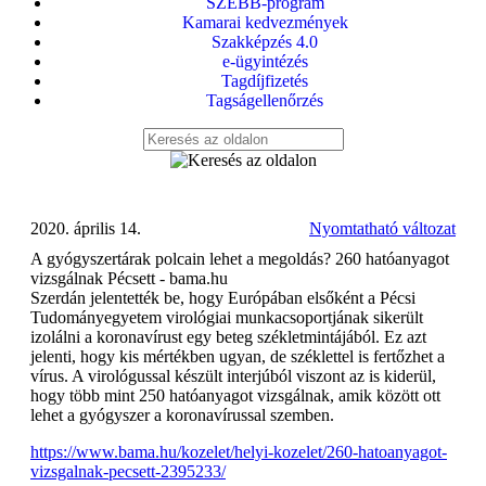
SZEBB-program
Kamarai kedvezmények
Szakképzés 4.0
e-ügyintézés
Tagdíjfizetés
Tagságellenőrzés
2020. április 14.
Nyomtatható változat
A gyógyszertárak polcain lehet a megoldás? 260 hatóanyagot
vizsgálnak Pécsett - bama.hu
Szerdán jelentették be, hogy Európában elsőként a Pécsi
Tudományegyetem virológiai munkacsoportjának sikerült
izolálni a koronavírust egy beteg székletmintájából. Ez azt
jelenti, hogy kis mértékben ugyan, de széklettel is fertőzhet a
vírus. A virológussal készült interjúból viszont az is kiderül,
hogy több mint 250 hatóanyagot vizsgálnak, amik között ott
lehet a gyógyszer a koronavírussal szemben.
https://www.bama.hu/kozelet/helyi-kozelet/260-hatoanyagot-
vizsgalnak-pecsett-2395233/