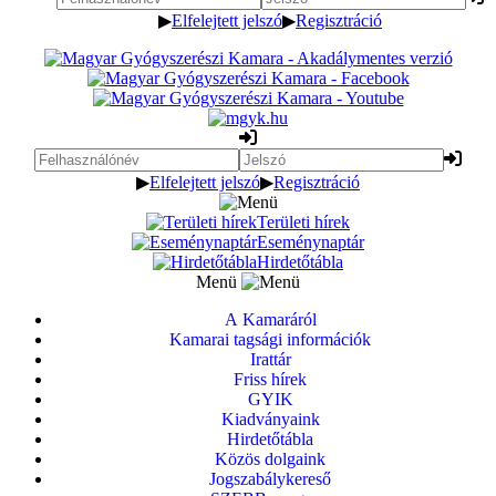
▶
Elfelejtett jelszó
▶
Regisztráció
▶
Elfelejtett jelszó
▶
Regisztráció
Területi hírek
Eseménynaptár
Hirdetőtábla
Menü
A Kamaráról
Kamarai tagsági információk
Irattár
Friss hírek
GYIK
Kiadványaink
Hirdetőtábla
Közös dolgaink
Jogszabálykereső