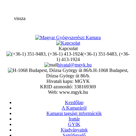
vissza
Kapcsolat
(+36-1) 351-9483, (+36-
1) 413-1924
hivatal@mgyk.hu
H-1068 Budapest,
Dózsa György út 86/b.
Hivatali kapu: MGYK
KRID azonosító: 338169369
Web: www.mgyk.hu
Kezdőlap
A Kamaráról
Kamarai tagsági információk
Irattár
GYIK
Kiadványaink
Sajtófigyelő