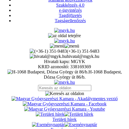
Szakképzés 4.0
e-ügyintézés
Tagdíjfizetés
Tagságellenőrzés
(+36-1) 351-9483
hivatal@mgyk.hu
Hivatali kapu: MGYK
KRID azonosító: 338169369
H-1068 Budapest,
Dózsa György út 86/b.
Területi hírek