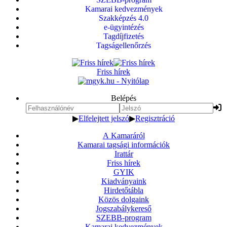
Kamarai kedvezmények
Szakképzés 4.0
e-ügyintézés
Tagdíjfizetés
Tagságellenőrzés
Friss hírek
Belépés
▶
Elfelejtett jelszó
▶
Regisztráció
A Kamaráról
Kamarai tagsági információk
Irattár
Friss hírek
GYIK
Kiadványaink
Hirdetőtábla
Közös dolgaink
Jogszabálykereső
SZEBB-program
Kamarai kedvezmények