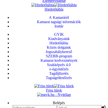
Eseménynaptár
Hirdetőtábla
A Kamaráról
Kamarai tagsági információk
Irattár
GYIK
Kiadványaink
Hirdetőtábla
Közös dolgaink
Jogszabálykereső
SZEBB-program
Kamarai kedvezmények
Szakképzés 4.0
e-ügyintézés
Tagdíjfizetés
Tagságellenőrzés
Friss hírek
Belépés