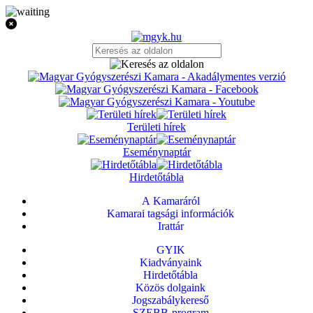
Területi hírek
Eseménynaptár
Hirdetőtábla
A Kamaráról
Kamarai tagsági információk
Irattár
GYIK
Kiadványaink
Hirdetőtábla
Közös dolgaink
Jogszabálykereső
SZEBB-program