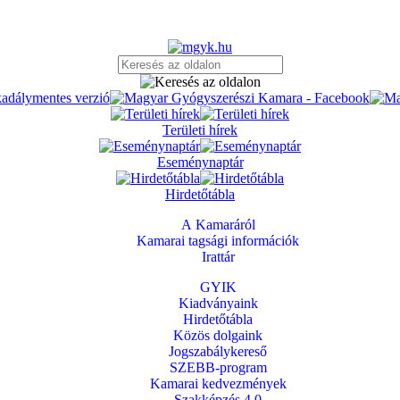
Területi hírek
Eseménynaptár
Hirdetőtábla
A Kamaráról
Kamarai tagsági információk
Irattár
GYIK
Kiadványaink
Hirdetőtábla
Közös dolgaink
Jogszabálykereső
SZEBB-program
Kamarai kedvezmények
Szakképzés 4.0