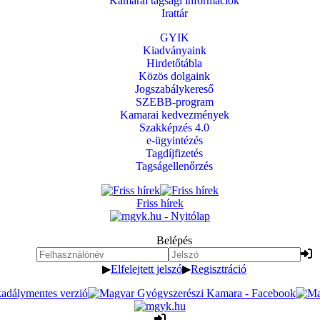
Kamarai tagsági információk
Irattár
GYIK
Kiadványaink
Hirdetőtábla
Közös dolgaink
Jogszabálykereső
SZEBB-program
Kamarai kedvezmények
Szakképzés 4.0
e-ügyintézés
Tagdíjfizetés
Tagságellenőrzés
Friss hírek
Belépés
▶
Elfelejtett jelszó
▶
Regisztráció