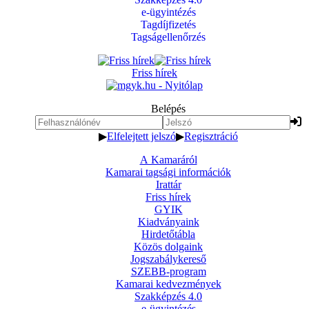
e-ügyintézés
Tagdíjfizetés
Tagságellenőrzés
Friss hírek
Belépés
▶
Elfelejtett jelszó
▶
Regisztráció
A Kamaráról
Kamarai tagsági információk
Irattár
Friss hírek
GYIK
Kiadványaink
Hirdetőtábla
Közös dolgaink
Jogszabálykereső
SZEBB-program
Kamarai kedvezmények
Szakképzés 4.0
e-ügyintézés