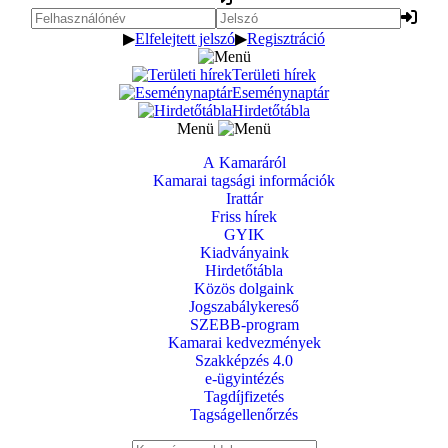
▶
Elfelejtett jelszó
▶
Regisztráció
Területi hírek
Eseménynaptár
Hirdetőtábla
Menü
A Kamaráról
Kamarai tagsági információk
Irattár
Friss hírek
GYIK
Kiadványaink
Hirdetőtábla
Közös dolgaink
Jogszabálykereső
SZEBB-program
Kamarai kedvezmények
Szakképzés 4.0
e-ügyintézés
Tagdíjfizetés
Tagságellenőrzés