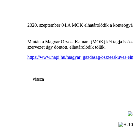
2020. szeptember 04.
A MOK elhatárolódik a konteógyár
Miután a Magyar Orvosi Kamara (MOK) két tagja is össze
szervezet úgy döntött, elhatárolódik tőlük.
https://www.napi.hu/magyar_gazdasag/osszeeskuves-el
vissza