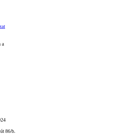
zat
 a
924
út 86/b.