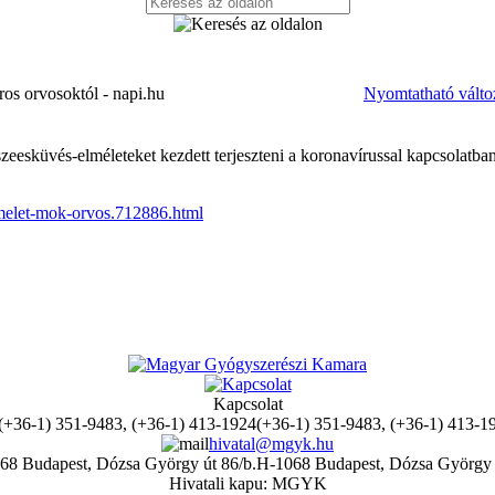
os orvosoktól - napi.hu
Nyomtatható válto
esküvés-elméleteket kezdett terjeszteni a koronavírussal kapcsolatban
melet-mok-orvos.712886.html
Kapcsolat
(+36-1) 351-9483, (+36-1) 413-1
hivatal@mgyk.hu
H-1068 Budapest, Dózsa György 
Hivatali kapu: MGYK