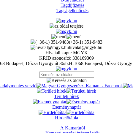
Tagdíjfizetés
Tagságellenőrzés
(+36-1) 351-9483
hivatal@mgyk.hu
Hivatali kapu: MGYK
KRID azonosító: 338169369
H-1068 Budapest, Dózsa György 
Területi hírek
Eseménynaptár
Hirdetőtábla
A Kamaráról