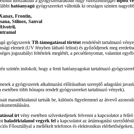
 elmúlt időszakban a gyógyszertárakban
nagy valószínűséggel
lopott v
alábbi
hatóanyagú
gyógyszereket váltották ki országos szinten nagyo
Xanax, Frontin,
sana, Stilnox, Sanval
ivotril,
ntramal
agú gyógyszerek
TB-támogatással történt
rendelését tartalmazó vénye
nsági elemeit (UV fényben látható felirat) és győződjenek meg eredetis
séges jogszabályi feltételek meglétét, a pecsétlenyomat, valamint egyéb
én szintén indokolt, hogy a fenti hatóanyagokat tartalmazó gyógyszere
sek a gyógyszerek alkalmazási előírásaiban szereplő adagolási javaslat
n esetében több hónapra rendelt gyógyszereket tartalmazó vények).
ásait maradéktalanul tartsák be, különös figyelemmel az átvevő azonos
dokumentálására.
tással írt
vény esetében szíveskedjenek felvenni a kapcsolatot a felíró
int
haladéktalanul vegyék fel
a kapcsolatot az ártámogatási szerződésük 
s Főosztállyal a mellékelt telefonos és elektronikus elérhetőségeken, i