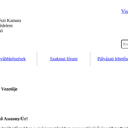
Vis
szi Kamara
védelem
ió
vábbképzések
Szakmai fórum
Pályázati lehető
 Vezetője
tő Asszony/Úr!