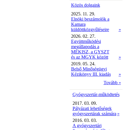
Közös dolgaink
2025. 11. 29.
Elnöki beszámolók a
Kamara
küldöttközgyűléseire
»
2026. 02. 27.
Együttműködési
megállapodás a
MÉKISZ, a GYSZT
és az MGYK között
»
2019. 05. 24.
Belső Minőségügyi
Kézikönyv III. kiadás
»
Tovább »
Gyógyszertár-működtetés
2017. 03. 09.
Pályázati lehetőségek
gyógyszertárak számára
»
2016. 03. 03.
A gyógyszertári