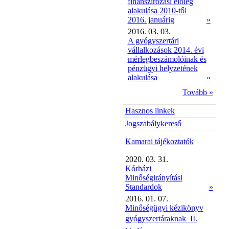
finanszírozási előleg
alakulása 2010-től
2016. januárig
»
2016. 03. 03.
A gyógyszertári
vállalkozások 2014. évi
mérlegbeszámolóinak és
pénzügyi helyzetének
alakulása
»
Tovább »
Hasznos linkek
Jogszabálykereső
Kamarai tájékoztatók
2020. 03. 31.
Kórházi
Minőségirányítási
Standardok
»
2016. 01. 07.
Minőségügyi kézikönyv
gyógyszertáraknak  II.