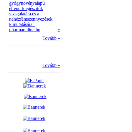
gyógynövényalapú
étrend-kiegészítők
vizsgálatára és a
nehézfémszennyezések
kimutatására -
pharmaonline.hu
»
Tovább »
Tovább »