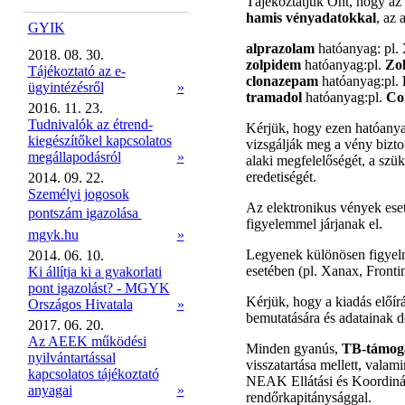
Tájékoztatjuk Önt, hogy az
hamis vényadatokkal
, az 
GYIK
alprazolam
hatóanyag: pl.
2018. 08. 30.
zolpidem
hatóanyag:pl.
Zol
Tájékoztató az e-
clonazepam
hatóanyag:pl.
R
ügyintézésről
»
tramadol
hatóanyag:pl.
Co
2016. 11. 23.
Tudnivalók az étrend-
Kérjük, hogy ezen hatóany
kiegészítőkel kapcsolatos
vizsgálják meg a vény bizto
megállapodásról
»
alaki megfelelőségét, a szük
eredetiségét.
2014. 09. 22.
Személyi jogosok
Az elektronikus vények eset
pontszám igazolása 
figyelemmel járjanak el.
mgyk.hu
»
Legyenek különösen figyelme
2014. 06. 10.
esetében (pl. Xanax, Fronti
Ki állítja ki a gyakorlati
pont igazolást? - MGYK
Kérjük, hogy a kiadás előír
Országos Hivatala
»
bemutatására és adatainak 
2017. 06. 20.
Az AEEK működési
Minden gyanús,
TB-támoga
nyilvántartással
visszatartása mellett, valam
kapcsolatos tájékoztató
NEAK Ellátási és Koordináció
anyagai
»
rendőrkapitánysággal.