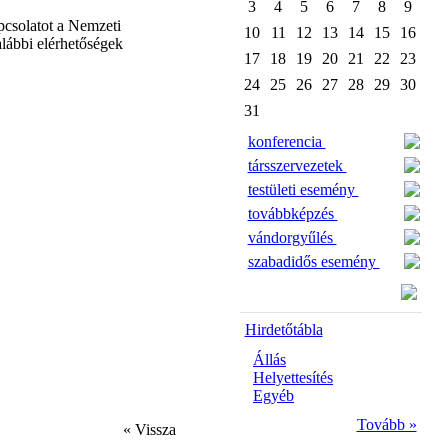
3
4
5
6
7
8
9
pcsolatot a Nemzeti
10
11
12
13
14
15
16
lábbi elérhetőségek
17
18
19
20
21
22
23
24
25
26
27
28
29
30
31
konferencia
társszervezetek
testületi esemény
továbbképzés
vándorgyűlés
szabadidős esemény
Hirdetőtábla
Állás
Helyettesítés
Egyéb
Tovább »
« Vissza