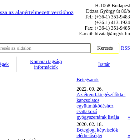
H-1068 Budapest
Dózsa György út 86/b
sza az alapértelmezett verzióhoz
Tel.: (+36-1) 351-9483
(+36-1) 413-1924
Fax: (+36-1) 351-9485
E-mail: hivatal@mgyk.hu
Keresés
RSS
Kamarai tagsági
ségek
Irattár
információk
Betegsarok
2022. 09. 26.
Az étrend-kiegészítőkkel
kapcsolatos
együttműködéshez
csatlakozó
gyógyszertárak listája
»
2020. 02. 18.
Betegjogi képviselők
elérhetőségei
»