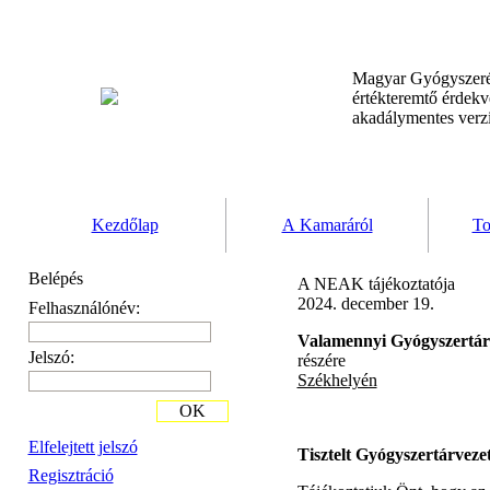
Magyar Gyógyszeré
értékteremtő érdek
akadálymentes verz
Kezdőlap
A Kamaráról
To
Belépés
A NEAK tájékoztatója
2024. december 19.
Felhasználónév:
Valamennyi Gyógyszertár
Jelszó:
részére
Székhelyén
OK
Elfelejtett jelszó
Tisztelt Gyógyszertárveze
Regisztráció