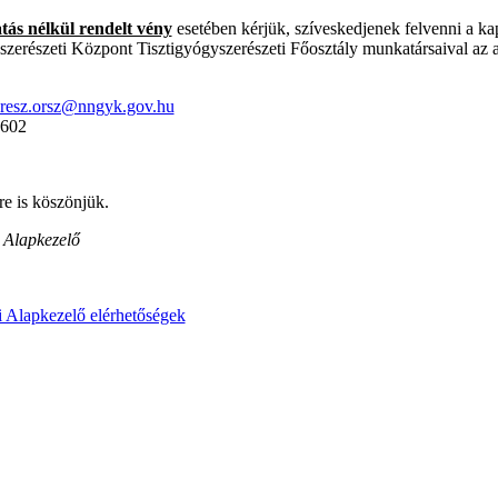
ás nélkül rendelt vény
esetében kérjük, szíveskedjenek felvenni a ka
erészeti Központ Tisztigyógyszerészeti Főosztály munkatársaival az a
eresz.orsz@nngyk.gov.hu
0602
e is köszönjük.
 Alapkezelő
i Alapkezelő elérhetőségek