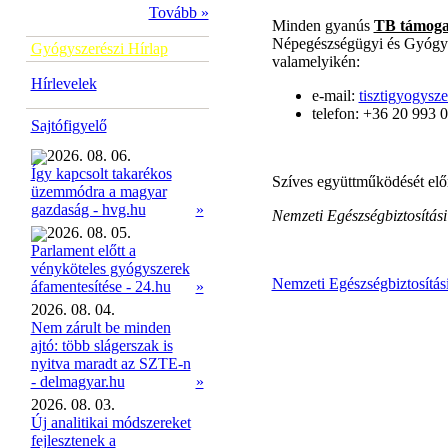
Tovább »
Minden gyanús
TB támogat
Népegészségügyi és Gyógysz
Gyógyszerészi Hírlap
valamelyikén:
Hírlevelek
e-mail:
tisztigyogysz
telefon: +36 20 993 
Sajtófigyelő
2026. 08. 06.
Így kapcsolt takarékos
Szíves együttműködését előr
üzemmódra a magyar
»
gazdaság - hvg.hu
Nemzeti Egészségbiztosítási
2026. 08. 05.
Parlament előtt a
vényköteles gyógyszerek
Nemzeti Egészségbiztosítás
»
áfamentesítése - 24.hu
2026. 08. 04.
Nem zárult be minden
ajtó: több slágerszak is
nyitva maradt az SZTE-n
- delmagyar.hu
»
2026. 08. 03.
Új analitikai módszereket
fejlesztenek a