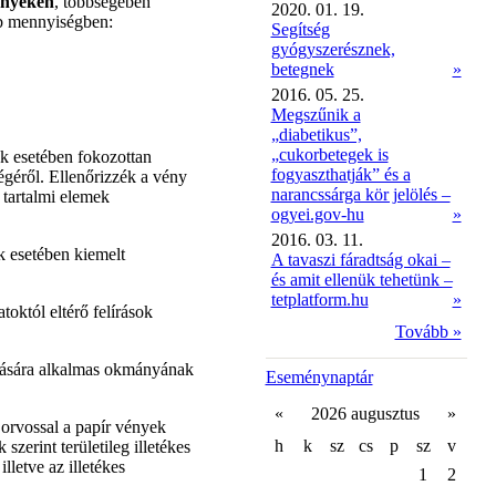
ényeken
, többségében
2020. 01. 19.
bb mennyiségben:
Segítség
gyógyszerésznek,
betegnek
»
2016. 05. 25.
Megszűnik a
„diabetikus”,
„cukorbetegek is
k esetében fokozottan
fogyaszthatják” és a
égéről. Ellenőrizzék a vény
narancssárga kör jelölés –
 tartalmi elemek
ogyei.gov-hu
»
2016. 03. 11.
k esetében kiemelt
A tavaszi fáradtság okai –
és amit ellenük tehetünk –
tetplatform.hu
»
októl eltérő felírások
Tovább »
ítására alkalmas okmányának
Eseménynaptár
«
2026 augusztus
»
 orvossal a papír vények
h
k
sz
cs
p
sz
v
szerint területileg illetékes
lletve az illetékes
1
2