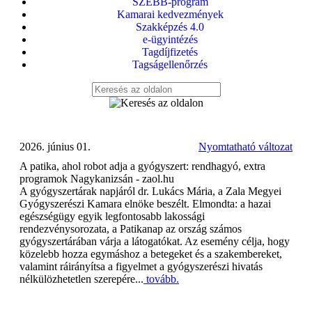
SZEBB-program
Kamarai kedvezmények
Szakképzés 4.0
e-ügyintézés
Tagdíjfizetés
Tagságellenőrzés
2026. június 01.
Nyomtatható változat
A patika, ahol robot adja a gyógyszert: rendhagyó, extra
programok Nagykanizsán - zaol.hu
A gyógyszertárak napjáról dr. Lukács Mária, a Zala Megyei
Gyógyszerészi Kamara elnöke beszélt. Elmondta: a hazai
egészségügy egyik legfontosabb lakossági
rendezvénysorozata, a Patikanap az ország számos
gyógyszertárában várja a látogatókat. Az esemény célja, hogy
közelebb hozza egymáshoz a betegeket és a szakembereket,
valamint ráirányítsa a figyelmet a gyógyszerészi hivatás
nélkülözhetetlen szerepére...
tovább.