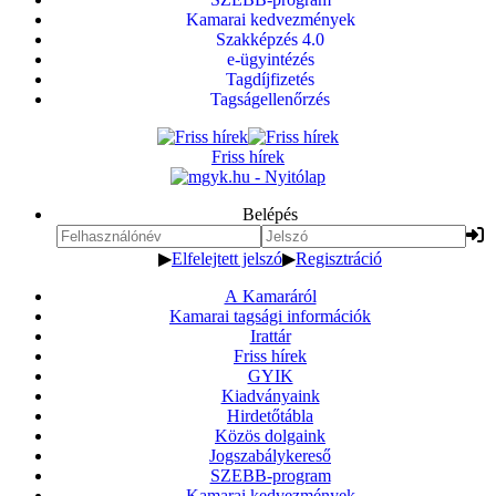
Kamarai kedvezmények
Szakképzés 4.0
e-ügyintézés
Tagdíjfizetés
Tagságellenőrzés
Friss hírek
Belépés
▶
Elfelejtett jelszó
▶
Regisztráció
A Kamaráról
Kamarai tagsági információk
Irattár
Friss hírek
GYIK
Kiadványaink
Hirdetőtábla
Közös dolgaink
Jogszabálykereső
SZEBB-program
Kamarai kedvezmények