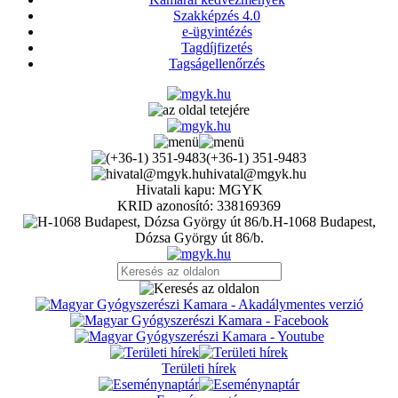
Szakképzés 4.0
e-ügyintézés
Tagdíjfizetés
Tagságellenőrzés
(+36-1) 351-9483
hivatal@mgyk.hu
Hivatali kapu: MGYK
KRID azonosító: 338169369
H-1068 Budapest,
Dózsa György út 86/b.
Területi hírek