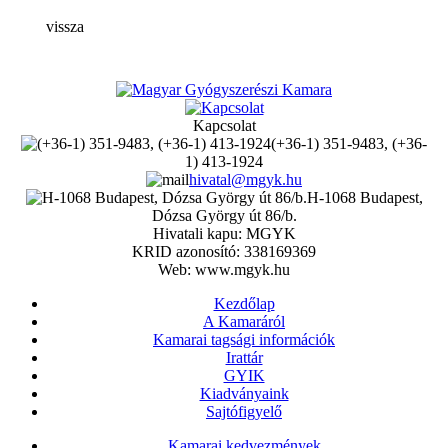
vissza
Kapcsolat
(+36-1) 351-9483, (+36-
1) 413-1924
hivatal@mgyk.hu
H-1068 Budapest,
Dózsa György út 86/b.
Hivatali kapu: MGYK
KRID azonosító: 338169369
Web: www.mgyk.hu
Kezdőlap
A Kamaráról
Kamarai tagsági információk
Irattár
GYIK
Kiadványaink
Sajtófigyelő
Kamarai kedvezmények