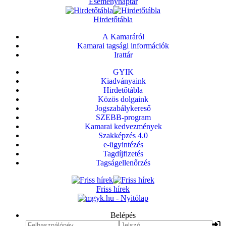
Eseménynaptár
Hirdetőtábla
A Kamaráról
Kamarai tagsági információk
Irattár
GYIK
Kiadványaink
Hirdetőtábla
Közös dolgaink
Jogszabálykereső
SZEBB-program
Kamarai kedvezmények
Szakképzés 4.0
e-ügyintézés
Tagdíjfizetés
Tagságellenőrzés
Friss hírek
Belépés