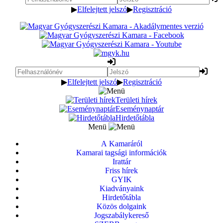
▶
Elfelejtett jelszó
▶
Regisztráció
▶
Elfelejtett jelszó
▶
Regisztráció
Területi hírek
Eseménynaptár
Hirdetőtábla
Menü
A Kamaráról
Kamarai tagsági információk
Irattár
Friss hírek
GYIK
Kiadványaink
Hirdetőtábla
Közös dolgaink
Jogszabálykereső