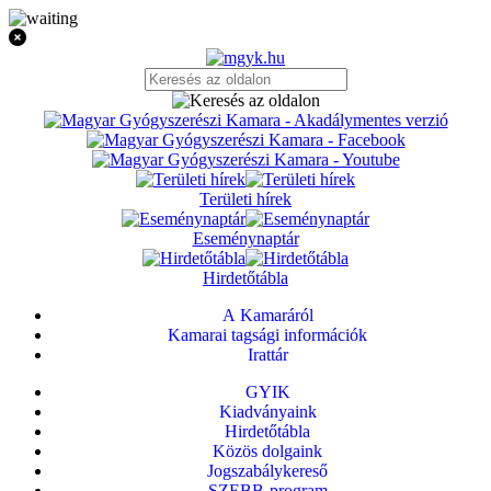
Területi hírek
Eseménynaptár
Hirdetőtábla
A Kamaráról
Kamarai tagsági információk
Irattár
GYIK
Kiadványaink
Hirdetőtábla
Közös dolgaink
Jogszabálykereső
SZEBB-program