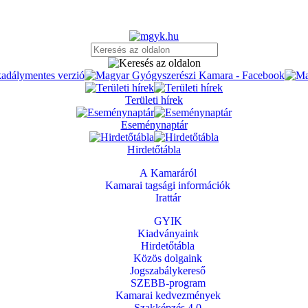
Területi hírek
Eseménynaptár
Hirdetőtábla
A Kamaráról
Kamarai tagsági információk
Irattár
GYIK
Kiadványaink
Hirdetőtábla
Közös dolgaink
Jogszabálykereső
SZEBB-program
Kamarai kedvezmények
Szakképzés 4.0