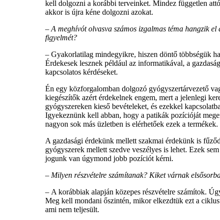
kell dolgozni a korábbi terveinket. Mindez független attó
akkor is újra kéne dolgozni azokat.
–
A meghívót olvasva számos izgalmas téma hangzik el a
figyelmét?
–
Gyakorlatilag mindegyikre, hiszen döntő többségük h
Érdekesek lesznek például az informatikával, a gazdaság
kapcsolatos kérdéseket.
Én egy közforgalomban dolgozó gyógyszertárvezető vagy
kiegészítők azért érdekelnek engem, mert a jelenlegi ker
gyógyszereken kieső bevételeket, és ezekkel kapcsolatb
Igyekeznünk kell abban, hogy a patikák pozícióját meger
nagyon sok más üzletben is elérhetőek ezek a termékek.
A gazdasági érdekünk mellett szakmai érdekünk is fűződ
gyógyszerek mellett szedve veszélyes is lehet. Ezek sem 
jogunk van úgymond jobb pozíciót kérni.
–
Milyen részvételre számítanak? Kiket várnak elsősorb
–
A korábbiak alapján közepes részvételre számítok. Úg
Meg kell mondani őszintén, mikor elkezdtük ezt a ciklust
ami nem teljesült.