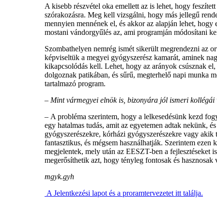
A kisebb részvétel oka emellett az is lehet, hogy feszíte
szórakozásra. Meg kell vizsgálni, hogy más jellegű rend
mennyien mennének el, és akkor az alapján lehet, hogy e
mostani vándorgyűlés az, ami programján módosítani ke
Szombathelyen nemrég ismét sikerült megrendezni az or
képviseltük a megyei gyógyszerész kamarát, aminek nagy
kikapcsolódás kell. Lehet, hogy az arányok csúsznak el
dolgoznak patikában, és sűrű, megterhelő napi munka me
tartalmazó program.
–
Mint vármegyei elnök is, bizonyára jól ismeri kollégá
–
A probléma szerintem, hogy a lelkesedésünk kezd fog
egy hatalmas tudás, amit az egyetemen adtak nekünk, és 
gyógyszerészekre, kórházi gyógyszerészekre vagy akik t
fantasztikus, és mégsem használhatják. Szerintem ezen k
megjelentek, mely után az EESZT-ben a fejlesztéseket i
megerősíthetik azt, hogy tényleg fontosak és hasznosak
mgyk.gyh
A Jelentkezési lapot és a proramtervezetet itt találja.