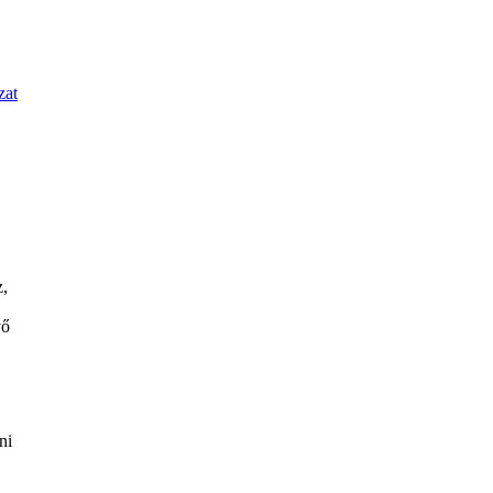
zat
z,
vő
ni