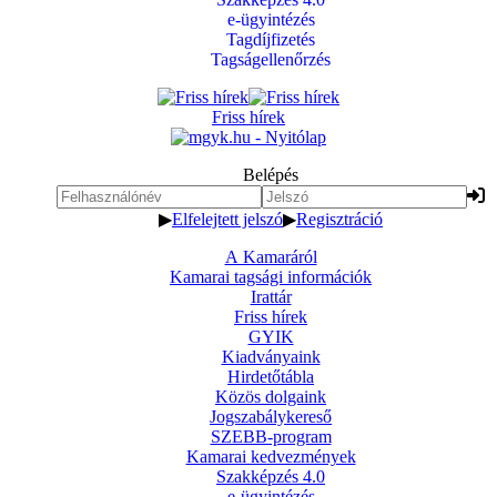
e-ügyintézés
Tagdíjfizetés
Tagságellenőrzés
Friss hírek
Belépés
▶
Elfelejtett jelszó
▶
Regisztráció
A Kamaráról
Kamarai tagsági információk
Irattár
Friss hírek
GYIK
Kiadványaink
Hirdetőtábla
Közös dolgaink
Jogszabálykereső
SZEBB-program
Kamarai kedvezmények
Szakképzés 4.0
e-ügyintézés