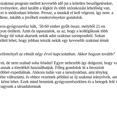
tt szakmai program mellett kevesebb idő jut a kötetlen beszélgetésekre,
ezvényekre, ahol lazább a légkör és több szórakozási lehetőség van,
zt is módosítani lehetne. Persze, a munkát el kell végezni, így nem a
llene, inkább a jövőbeli rendezvényekre gondolok.
vos-gyógyszerész bált, 50-60 ember gyűlt össze, melyből 21-en
on örültem. Amit én tapasztalok, az az, hogy a kollégáknak több
, hogy túl sokat akarunk nekik adni szakmai szempontból. Sokan
llett lehet, hogy jobban tetszik nekik egy kevesebb szakmai témát
i véleményét az elmúlt négy évvel kapcsolatban. Akkor hogyan tovább?
yni, de nem szabad soha feladni! Egyre nehezebb így dolgozni, hogy v
annak a töredékét használhatjuk. Főleg gondolok itt a beosztott
öbbet expediálnak. Akkora tudás van a tarsolyukban, ami tényleg
éne változtatni, és ehhez vezetnek például az új szakmai irányelvek, a
s kérni lehet. Ezek mind bennünk gyógyszerészekben és a betegek felé i
 vagyunk a társadalomnak