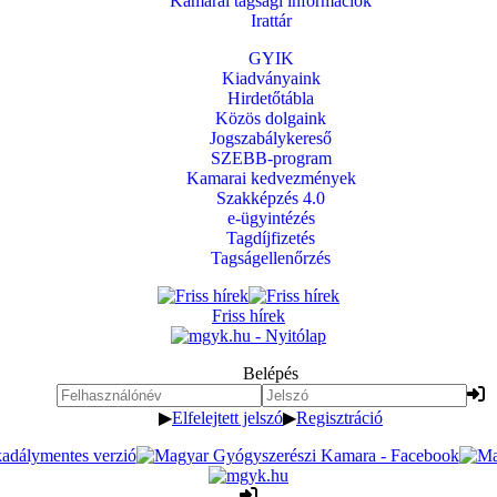
Kamarai tagsági információk
Irattár
GYIK
Kiadványaink
Hirdetőtábla
Közös dolgaink
Jogszabálykereső
SZEBB-program
Kamarai kedvezmények
Szakképzés 4.0
e-ügyintézés
Tagdíjfizetés
Tagságellenőrzés
Friss hírek
Belépés
▶
Elfelejtett jelszó
▶
Regisztráció