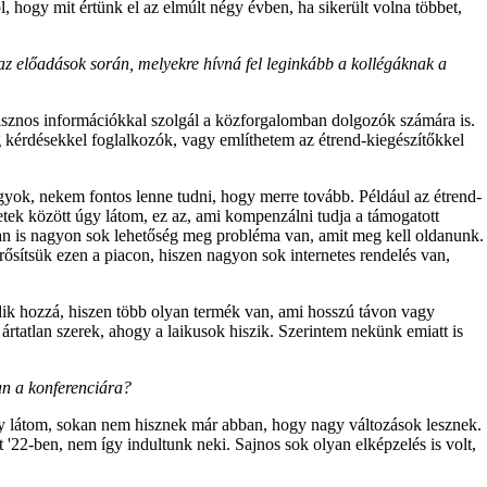
l, hogy mit értünk el az elmúlt négy évben, ha sikerült volna többet,
z előadások során, melyekre hívná fel leginkább a kollégáknak a
asznos információkkal szolgál a közforgalomban dolgozók számára is.
 kérdésekkel foglalkozók, vagy említhetem az étrend-kiegészítőkkel
ok, nekem fontos lenne tudni, hogy merre tovább. Például az étrend-
etek között úgy látom, ez az, ami kompenzálni tudja a támogatott
an is nagyon sok lehetőség meg probléma van, amit meg kell oldanunk.
ősítsük ezen a piacon, hiszen nagyon sok internetes rendelés van,
ik hozzá, hiszen több olyan termék van, ami hosszú távon vagy
ártatlan szerek, ahogy a laikusok hiszik. Szerintem nekünk emiatt is
an a konferenciára?
y látom, sokan nem hisznek már abban, hogy nagy változások lesznek.
 '22-ben, nem így indultunk neki. Sajnos sok olyan elképzelés is volt,