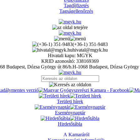
Tagdíjfizetés
Tagságellenőrzés
(+36-1) 351-9483
hivatal@mgyk.hu
Hivatali kapu: MGYK
KRID azonosító: 338169369
H-1068 Budapest, Dózsa György 
Területi hírek
Eseménynaptár
Hirdetőtábla
A Kamaráról