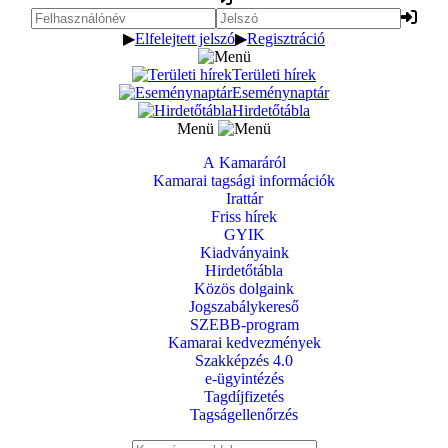
▶
Elfelejtett jelszó
▶
Regisztráció
Területi hírek
Eseménynaptár
Hirdetőtábla
Menü
A Kamaráról
Kamarai tagsági információk
Irattár
Friss hírek
GYIK
Kiadványaink
Hirdetőtábla
Közös dolgaink
Jogszabálykereső
SZEBB-program
Kamarai kedvezmények
Szakképzés 4.0
e-ügyintézés
Tagdíjfizetés
Tagságellenőrzés