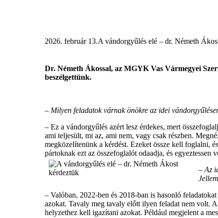
2026. február 13.
A vándorgyűlés elé – dr. Németh Ákos
Dr. Németh Ákossal, az MGYK Vas Vármegyei Szervezt
beszélgettünk.
–
Milyen feladatok várnak önökre az idei vándorgyűlése
–
Ez a vándorgyűlés azért lesz érdekes, mert összefoglal
ami teljesült, mi az, ami nem, vagy csak részben. Megné
megközelítenünk a kérdést. Ezeket össze kell foglalni, é
pártoknak ezt az összefoglalót odaadja, és egyeztessen 
–
Az i
Jellem
–
Valóban, 2022-ben és 2018-ban is hasonló feladatokat v
azokat. Tavaly meg tavaly előtt ilyen feladat nem volt. 
helyzethez kell igazítani azokat. Például megjelent a mest