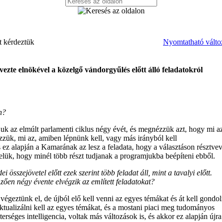
t kérdeztük
Nyomtatható válto
e elnökével a közelgő vándorgyűlés előtt álló feladatokról
n?
juk az elmúlt parlamenti ciklus négy évét, és megnézzük azt, hogy mi a
zzük, mi az, amiben lépnünk kell, vagy más irányból kell
s ez alapján a Kamarának az lesz a feladata, hogy a választáson résztve
velük, hogy minél több részt tudjanak a programjukba beépíteni ebből.
dei összejövetel előtt ezek szerint több feladat áll, mint a tavalyi előtt.
zően négy évente elvégzik az említett feladatokat?
égeztünk el, de újból elő kell venni az egyes témákat és át kell gondol
Aktualizálni kell az egyes témákat, és a mostani piaci meg tudományos
erséges intelligencia, voltak más változások is, és akkor ez alapján újra