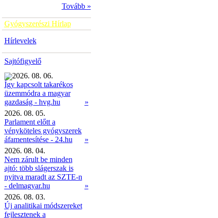
Tovább »
Gyógyszerészi Hírlap
Hírlevelek
Sajtófigyelő
2026. 08. 06.
Így kapcsolt takarékos
üzemmódra a magyar
»
gazdaság - hvg.hu
2026. 08. 05.
Parlament előtt a
vényköteles gyógyszerek
áfamentesítése - 24.hu
»
2026. 08. 04.
Nem zárult be minden
ajtó: több slágerszak is
nyitva maradt az SZTE-n
- delmagyar.hu
»
2026. 08. 03.
Új analitikai módszereket
fejlesztenek a