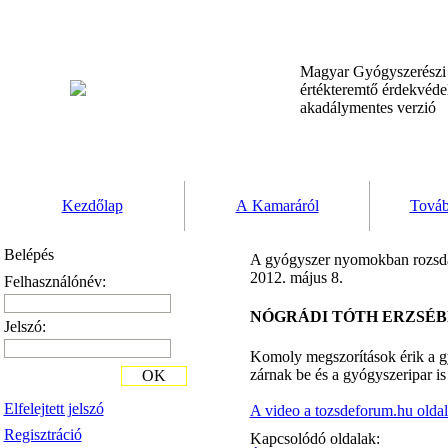
Magyar Gyógyszerész
értékteremtő érdekvéd
akadálymentes verzió
Kezdőlap
A Kamaráról
Továb
Belépés
A gyógyszer nyomokban rozsdát
2012. május 8.
Felhasználónév:
NÓGRÁDI TÓTH ERZSÉ
Jelszó:
Komoly megszorítások érik a gyó
zárnak be és a gyógyszeripar is 
OK
Elfelejtett jelszó
A video a tozsdeforum.hu oldalo
Regisztráció
Kapcsolódó oldalak: