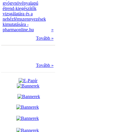
gyógynövényalapú
étrend-kiegészítők
vizsgálatára és a
nehézfémszennyezések
kimutatására -
pharmaonline.hu
»
Tovább »
Tovább »