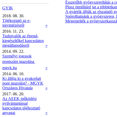
Ésszerűbb gyógyszerellátás a c
Plusz ötmilliárd jut a többletk
GYIK
A gyártók állják az elszaladó 
2018. 08. 30.
Spórolhatnánk a gyógyszeren, 
Tájékoztató az e-
Megemelték a gyógyszerkasszát
ügyintézésről
»
2016. 11. 23.
Tudnivalók az étrend-
kiegészítőkel kapcsolatos
megállapodásról
»
2014. 09. 22.
Személyi jogosok
pontszám igazolása 
mgyk.hu
»
2014. 06. 10.
Ki állítja ki a gyakorlati
pont igazolást? - MGYK
Országos Hivatala
»
2017. 06. 20.
Az AEEK működési
nyilvántartással
kapcsolatos tájékoztató
anyagai
»