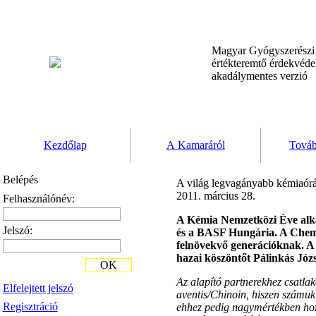
Magyar Gyógyszerész
értékteremtő érdekvéd
akadálymentes verzió
Kezdőlap
A Kamaráról
Továb
Belépés
A világ legvagányabb kémiaóráj
2011. március 28.
Felhasználónév:
A Kémia Nemzetközi Éve alka
Jelszó:
és a BASF Hungária. A Chemg
felnövekvő generációknak. A 
hazai köszöntőt Pálinkás Jó
OK
Az alapító partnerekhez csatla
Elfelejtett jelszó
aventis/Chinoin, hiszen számukr
Regisztráció
ehhez pedig nagymértékben hozz