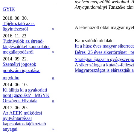
nyelvén megszólító weboldal. A
Anyagtudományi Tanszéke támo
GYIK
2018. 08. 30.
Tájékoztató az e-
A létrehozott oldal magyar nyel
ügyintézésről
»
2016. 11. 23.
Kapcsolódó oldalak:
Tudnivalók az étrend-
Itt a húsz éves magyar sikerrece
kiegészítőkel kapcsolatos
megállapodásról
»
Béres  25 éves sikertörténet - 
2014. 09. 22.
Stratégiai ágazat a gyógyszeripa
Személyi jogosok
A siker záloga a kutatás-fejleszt
Magyarországot is elárasztják 
pontszám igazolása 
mgyk.hu
»
2014. 06. 10.
Ki állítja ki a gyakorlati
pont igazolást? - MGYK
Országos Hivatala
»
2017. 06. 20.
Az AEEK működési
nyilvántartással
kapcsolatos tájékoztató
anyagai
»