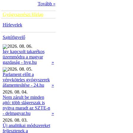
Tovább »
Gyógyszerészi Hírlap
Hírlevelek
Sajtófigyelő
2026. 08. 06.
Így kapcsolt takarékos
üzemmódra a magyar
»
gazdaság - hvg.hu
2026. 08. 05.
Parlament előtt a
vényköteles gyógyszerek
»
áfamentesítése - 24.hu
2026. 08. 04.
Nem zárult be minden
ajtó: több slágerszak is
nyitva maradt az SZTE-n
- delmagyar.hu
»
2026. 08. 03.
Új analitikai módszereket
fejlesztenek a