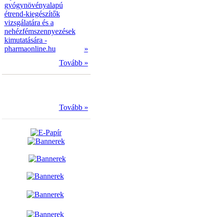
gyógynövényalapú
étrend-kiegészítők
vizsgálatára és a
nehézfémszennyezések
kimutatására -
pharmaonline.hu
»
Tovább »
Tovább »