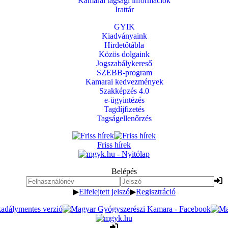
Kamarai tagsági információk
Irattár
GYIK
Kiadványaink
Hirdetőtábla
Közös dolgaink
Jogszabálykereső
SZEBB-program
Kamarai kedvezmények
Szakképzés 4.0
e-ügyintézés
Tagdíjfizetés
Tagságellenőrzés
Friss hírek
Belépés
▶
Elfelejtett jelszó
▶
Regisztráció