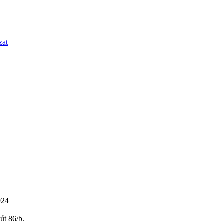
zat
924
út 86/b.