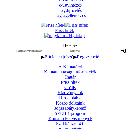
e-ügyintézés
Tagdíjfizetés
Tagságellenőrzés
Friss hírek
Belépés
▶
Elfelejtett jelszó
▶
Regisztráció
A Kamaráról
Kamarai tagsági információk
Irattár
Friss hírek
GYIK
Kiadványaink
Hirdetőtábla
Közös dolgaink
Jogszabálykereső
SZEBB-program
Kamarai kedvezmények
Szakképzés 4.0
e-ügyintézés