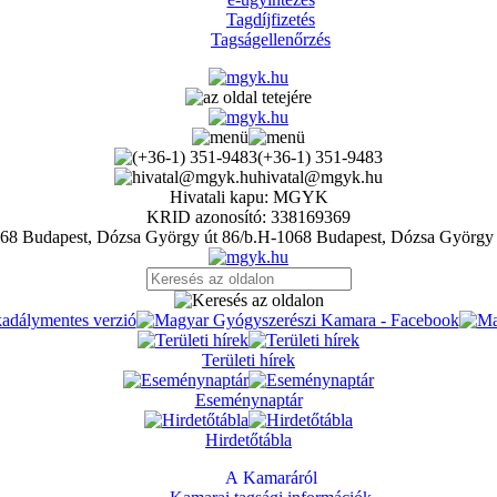
Tagdíjfizetés
Tagságellenőrzés
(+36-1) 351-9483
hivatal@mgyk.hu
Hivatali kapu: MGYK
KRID azonosító: 338169369
H-1068 Budapest, Dózsa György 
Területi hírek
Eseménynaptár
Hirdetőtábla
A Kamaráról