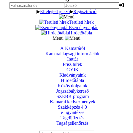
▶
Elfelejtett jelszó
▶
Regisztráció
Területi hírek
Eseménynaptár
Hirdetőtábla
Menü
A Kamaráról
Kamarai tagsági információk
Irattár
Friss hírek
GYIK
Kiadványaink
Hirdetőtábla
Közös dolgaink
Jogszabálykereső
SZEBB-program
Kamarai kedvezmények
Szakképzés 4.0
e-ügyintézés
Tagdíjfizetés
Tagságellenőrzés