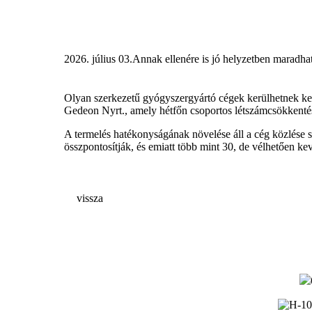
2026. július 03.
Annak ellenére is jó helyzetben maradhat
Olyan szerkezetű gyógyszergyártó
cégek kerülhetnek ke
Gedeon Nyrt., amely hétfőn csoportos létszámcsökkentést
A termelés hatékonyságának növelése áll a cég közlése 
összpontosítják, és emiatt több mint 30, de vélhetően k
vissza