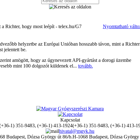
 a Richter, hogy most leépít - telex.hu/G7
Nyomtatható válto
dvezőbb helyzetbe az Európai Unióban hosszabb távon, mint a Richter
 jelentett be.
szerint amögött, hogy az úgynevezett API-gyártást a dorogi üzembe
evesebb mint 100 dolgozót küldenek el...
tovább.
Kapcsolat
(+36-1) 351-9483, (+36-1) 413-1
hivatal@mgyk.hu
H-1068 Budapest, Dózsa György 