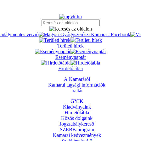
Területi hírek
Eseménynaptár
Hirdetőtábla
A Kamaráról
Kamarai tagsági információk
Irattár
GYIK
Kiadványaink
Hirdetőtábla
Közös dolgaink
Jogszabálykereső
SZEBB-program
Kamarai kedvezmények
Szakképzés 4.0