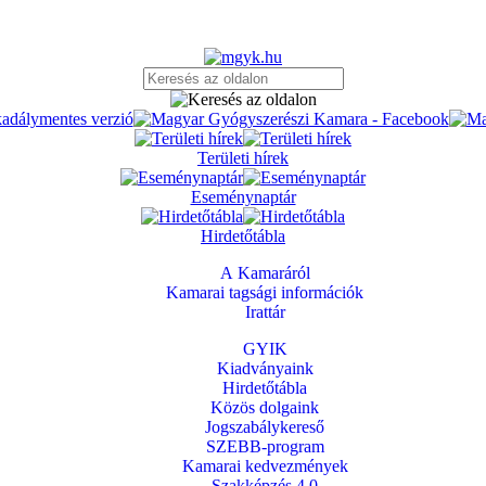
Területi hírek
Eseménynaptár
Hirdetőtábla
A Kamaráról
Kamarai tagsági információk
Irattár
GYIK
Kiadványaink
Hirdetőtábla
Közös dolgaink
Jogszabálykereső
SZEBB-program
Kamarai kedvezmények
Szakképzés 4.0