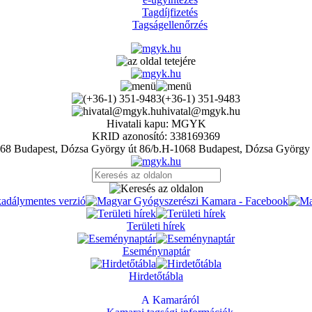
Tagdíjfizetés
Tagságellenőrzés
(+36-1) 351-9483
hivatal@mgyk.hu
Hivatali kapu: MGYK
KRID azonosító: 338169369
H-1068 Budapest, Dózsa György 
Területi hírek
Eseménynaptár
Hirdetőtábla
A Kamaráról