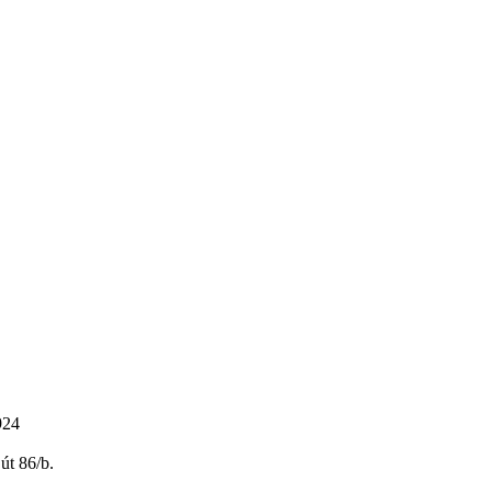
924
út 86/b.