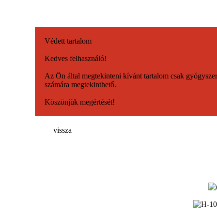
Védett tartalom
Kedves felhasználó!
Az Ön által megtekinteni kívánt tartalom csak gyógysze
számára megtekinthető.
Köszönjük megértését!
vissza