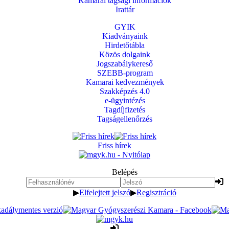
Kamarai tagsági információk
Irattár
GYIK
Kiadványaink
Hirdetőtábla
Közös dolgaink
Jogszabálykereső
SZEBB-program
Kamarai kedvezmények
Szakképzés 4.0
e-ügyintézés
Tagdíjfizetés
Tagságellenőrzés
Friss hírek
Belépés
▶
Elfelejtett jelszó
▶
Regisztráció