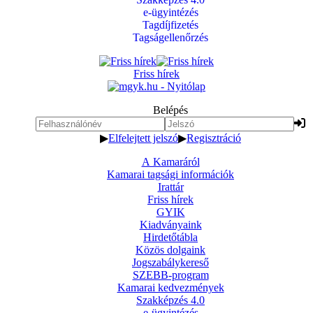
e-ügyintézés
Tagdíjfizetés
Tagságellenőrzés
Friss hírek
Belépés
▶
Elfelejtett jelszó
▶
Regisztráció
A Kamaráról
Kamarai tagsági információk
Irattár
Friss hírek
GYIK
Kiadványaink
Hirdetőtábla
Közös dolgaink
Jogszabálykereső
SZEBB-program
Kamarai kedvezmények
Szakképzés 4.0
e-ügyintézés