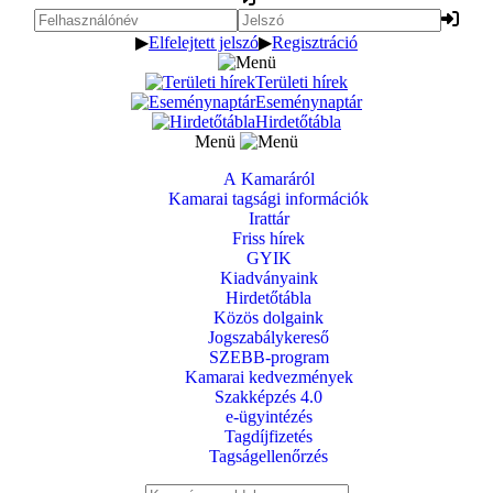
▶
Elfelejtett jelszó
▶
Regisztráció
Területi hírek
Eseménynaptár
Hirdetőtábla
Menü
A Kamaráról
Kamarai tagsági információk
Irattár
Friss hírek
GYIK
Kiadványaink
Hirdetőtábla
Közös dolgaink
Jogszabálykereső
SZEBB-program
Kamarai kedvezmények
Szakképzés 4.0
e-ügyintézés
Tagdíjfizetés
Tagságellenőrzés