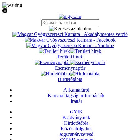
Területi hírek
Eseménynaptár
Hirdetőtábla
A Kamaráról
Kamarai tagsági információk
Irattár
GYIK
Kiadványaink
Hirdetőtábla
Közös dolgaink
Jogszabálykereső
SZEBB-program