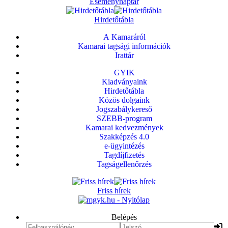
Eseménynaptár
Hirdetőtábla
A Kamaráról
Kamarai tagsági információk
Irattár
GYIK
Kiadványaink
Hirdetőtábla
Közös dolgaink
Jogszabálykereső
SZEBB-program
Kamarai kedvezmények
Szakképzés 4.0
e-ügyintézés
Tagdíjfizetés
Tagságellenőrzés
Friss hírek
Belépés