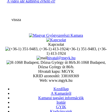
A video ide kattintva érhető el!
vissza
Kapcsolat
(+36-1) 351-9483, (+36-
1) 413-1924
hivatal@mgyk.hu
H-1068 Budapest,
Dózsa György út 86/b.
Hivatali kapu: MGYK
KRID azonosító: 338169369
Web: www.mgyk.hu
Kezdőlap
A Kamaráról
Kamarai tagsági információk
Irattár
GYIK
Kiadványaink