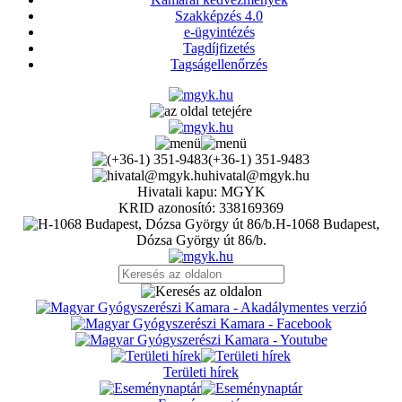
Szakképzés 4.0
e-ügyintézés
Tagdíjfizetés
Tagságellenőrzés
(+36-1) 351-9483
hivatal@mgyk.hu
Hivatali kapu: MGYK
KRID azonosító: 338169369
H-1068 Budapest,
Dózsa György út 86/b.
Területi hírek