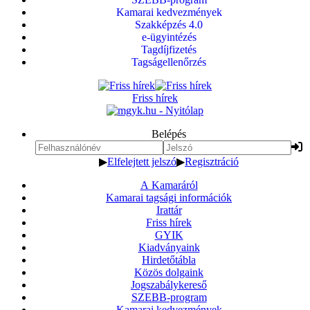
Kamarai kedvezmények
Szakképzés 4.0
e-ügyintézés
Tagdíjfizetés
Tagságellenőrzés
Friss hírek
Belépés
▶
Elfelejtett jelszó
▶
Regisztráció
A Kamaráról
Kamarai tagsági információk
Irattár
Friss hírek
GYIK
Kiadványaink
Hirdetőtábla
Közös dolgaink
Jogszabálykereső
SZEBB-program
Kamarai kedvezmények