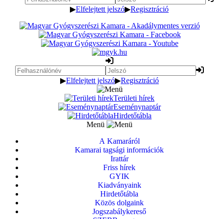
▶
Elfelejtett jelszó
▶
Regisztráció
▶
Elfelejtett jelszó
▶
Regisztráció
Területi hírek
Eseménynaptár
Hirdetőtábla
Menü
A Kamaráról
Kamarai tagsági információk
Irattár
Friss hírek
GYIK
Kiadványaink
Hirdetőtábla
Közös dolgaink
Jogszabálykereső