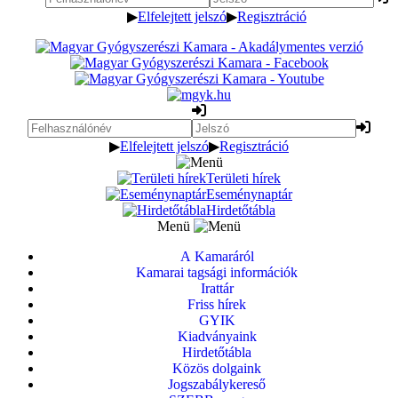
▶
Elfelejtett jelszó
▶
Regisztráció
▶
Elfelejtett jelszó
▶
Regisztráció
Területi hírek
Eseménynaptár
Hirdetőtábla
Menü
A Kamaráról
Kamarai tagsági információk
Irattár
Friss hírek
GYIK
Kiadványaink
Hirdetőtábla
Közös dolgaink
Jogszabálykereső