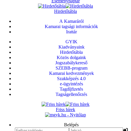
Eseménynaptár
Hirdetőtábla
A Kamaráról
Kamarai tagsági információk
Irattár
GYIK
Kiadványaink
Hirdetőtábla
Közös dolgaink
Jogszabálykereső
SZEBB-program
Kamarai kedvezmények
Szakképzés 4.0
e-ügyintézés
Tagdíjfizetés
Tagságellenőrzés
Friss hírek
Belépés