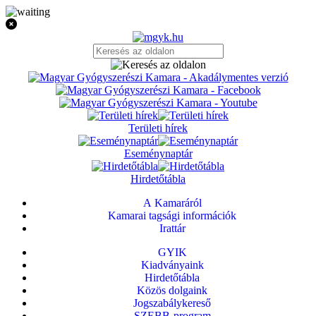
Területi hírek
Eseménynaptár
Hirdetőtábla
A Kamaráról
Kamarai tagsági információk
Irattár
GYIK
Kiadványaink
Hirdetőtábla
Közös dolgaink
Jogszabálykereső
SZEBB-program