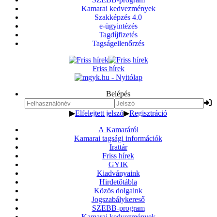
Kamarai kedvezmények
Szakképzés 4.0
e-ügyintézés
Tagdíjfizetés
Tagságellenőrzés
Friss hírek
Belépés
▶
Elfelejtett jelszó
▶
Regisztráció
A Kamaráról
Kamarai tagsági információk
Irattár
Friss hírek
GYIK
Kiadványaink
Hirdetőtábla
Közös dolgaink
Jogszabálykereső
SZEBB-program
Kamarai kedvezmények