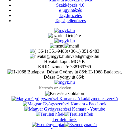
Szakképzés 4.0
e-ügyintézés
Tagdíjfizetés
Tagságellenőrzés
(+36-1) 351-9483
hivatal@mgyk.hu
Hivatali kapu: MGYK
KRID azonosító: 338169369
H-1068 Budapest,
Dózsa György út 86/b.
Területi hírek