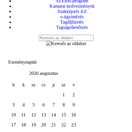
SZEBB-program
Kamarai kedvezmények
Szakképzés 4.0
e-ügyintézés
Tagdíjfizetés
Tagságellenőrzés
Eseménynaptár
2026 augusztus
h
k
sz
cs
p
sz
v
1
2
3
4
5
6
7
8
9
10
11
12
13
14
15
16
17
18
19
20
21
22
23