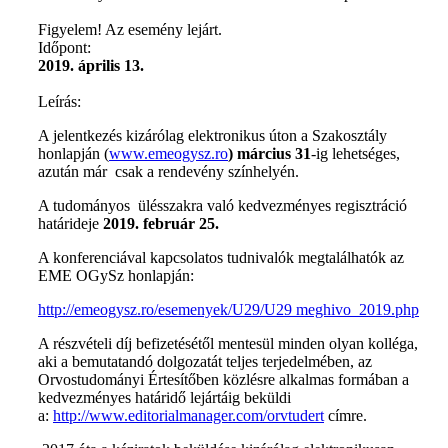
Figyelem! Az esemény lejárt.
Időpont:
2019. április 13.
Leírás:
A jelentkezés kizárólag elektronikus úton a Szakosztály
honlapján (
www.emeogysz.ro
) március 31
-ig lehetséges,
azután már csak a rendevény színhelyén.
A tudományos ülésszakra való kedvezményes regisztráció
határideje
2019. február 25.
A konferenciával kapcsolatos tudnivalók megtalálhatók az
EME OGySz honlapján:
http://emeogysz.ro/esemenyek/U29/U29 meghivo_2019.php
A részvételi díj befizetésétől mentesül minden olyan kolléga,
aki a bemutatandó dolgozatát teljes terjedelmében, az
Orvostudományi Értesítőben közlésre alkalmas formában a
kedvezményes határidő lejártáig beküldi
a:
http://www.editorialmanager.com/orvtudert
címre.