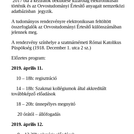
2017 óta a kéziratok beküldése kizárólag elektronikusan
történik és az Orvostudományi Értesítő anyagait nemzetközi
adatbázisban jegyzik.
A tudományos rendezvényre elektronikusan feltöltött
összefoglalók az Orvostudományi Értesítő különszámában
jelennek meg.
A rendezvény színhelye a szatmárnémeti Római Katolikus
Püspökség (1918. December 1. utca 2 sz.)
Előzetes program:
2019. április 11.
10 – 18h: regisztráció
14 – 18h: Szakmai kollégiumok által akkreditált
továbbképző előadások
18 – 20h: ünnepélyes megnyitó
20 órától – állófogadás
2019. április 12.