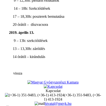
9 – 12,30h: plenáris előadások
14 – 18h: Szekcióülések
17 – 18,30h: poszterek bemutatása
20 órától – díszvacsora
2019. április 13.
9 – 13h: szekcióülések
13 – 13,30h: záróülés
14 órától – kirándulás
vissza
Kapcsolat
(+36-1) 351-9483, (+36-
1) 413-1924
hivatal@mgyk.hu