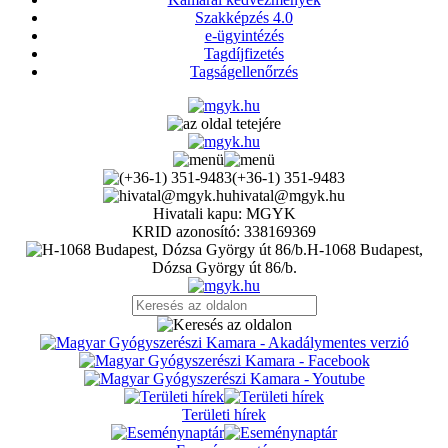
Szakképzés 4.0
e-ügyintézés
Tagdíjfizetés
Tagságellenőrzés
(+36-1) 351-9483
hivatal@mgyk.hu
Hivatali kapu: MGYK
KRID azonosító: 338169369
H-1068 Budapest,
Dózsa György út 86/b.
Területi hírek