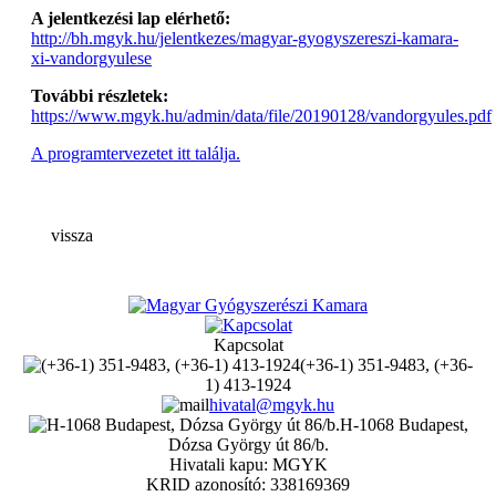
A jelentkezési lap elérhető:
http://bh.mgyk.hu/jelentkezes/magyar-gyogyszereszi-kamara-
xi-vandorgyulese
További részletek:
https://www.mgyk.hu/admin/data/file/20190128/vandorgyules.pdf
A programtervezetet itt találja.
vissza
Kapcsolat
(+36-1) 351-9483, (+36-
1) 413-1924
hivatal@mgyk.hu
H-1068 Budapest,
Dózsa György út 86/b.
Hivatali kapu: MGYK
KRID azonosító: 338169369