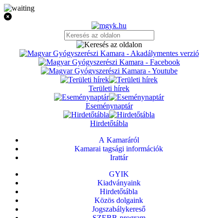
Területi hírek
Eseménynaptár
Hirdetőtábla
A Kamaráról
Kamarai tagsági információk
Irattár
GYIK
Kiadványaink
Hirdetőtábla
Közös dolgaink
Jogszabálykereső
SZEBB-program