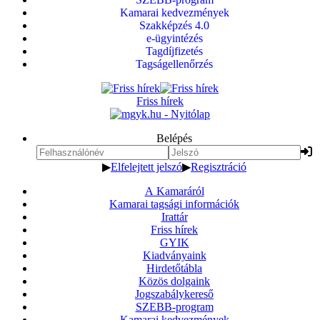
Kamarai kedvezmények
Szakképzés 4.0
e-ügyintézés
Tagdíjfizetés
Tagságellenőrzés
Friss hírek
Belépés
▶
Elfelejtett jelszó
▶
Regisztráció
A Kamaráról
Kamarai tagsági információk
Irattár
Friss hírek
GYIK
Kiadványaink
Hirdetőtábla
Közös dolgaink
Jogszabálykereső
SZEBB-program
Kamarai kedvezmények