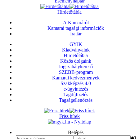
Eseménynaptár
Hirdetőtábla
A Kamaráról
Kamarai tagsági információk
Irattár
GYIK
Kiadványaink
Hirdetőtábla
Közös dolgaink
Jogszabálykereső
SZEBB-program
Kamarai kedvezmények
Szakképzés 4.0
e-ügyintézés
Tagdíjfizetés
Tagságellenőrzés
Friss hírek
Belépés