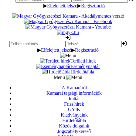
▶
Elfelejtett jelszó
▶
Regisztráció
▶
Elfelejtett jelszó
▶
Regisztráció
Területi hírek
Eseménynaptár
Hirdetőtábla
Menü
A Kamaráról
Kamarai tagsági információk
Irattár
Friss hírek
GYIK
Kiadványaink
Hirdetőtábla
Közös dolgaink
Jogszabálykereső