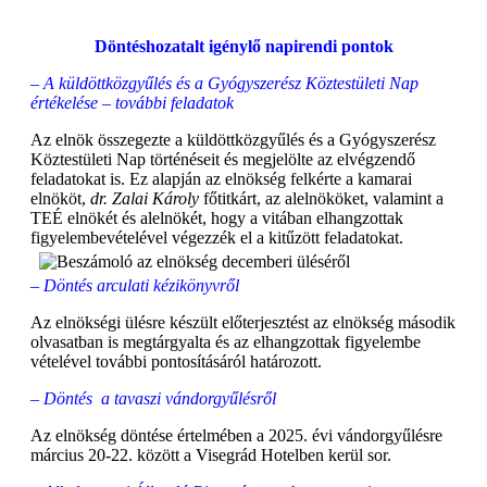
Döntéshozatalt igénylő napirendi pontok
– A küldöttközgyűlés és a Gyógyszerész Köztestületi Nap
értékelése – további feladatok
Az elnök összegezte a küldöttközgyűlés és a Gyógyszerész
Köztestületi Nap történéseit és megjelölte az elvégzendő
feladatokat is. Ez alapján az elnökség felkérte a kamarai
elnököt,
dr. Zalai Károly
főtitkárt, az alelnököket, valamint a
TEÉ elnökét és alelnökét, hogy a vitában elhangzottak
figyelembevételével végezzék el a kitűzött feladatokat.
– Döntés arculati kézikönyvről
Az elnökségi ülésre készült előterjesztést az elnökség második
olvasatban is megtárgyalta és az elhangzottak figyelembe
vételével további pontosításáról határozott.
– Döntés a tavaszi vándorgyűlésről
Az elnökség döntése értelmében a 2025. évi vándorgyűlésre
március 20-22. között a Visegrád Hotelben kerül sor.