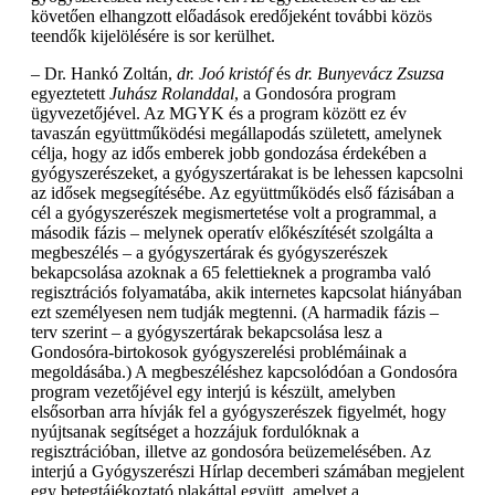
követően elhangzott előadások eredőjeként további közös
teendők kijelölésére is sor kerülhet.
– Dr. Hankó Zoltán,
dr. Joó kristóf
és
dr. Bunyevácz Zsuzsa
egyeztetett
Juhász Rolanddal
, a Gondosóra program
ügyvezetőjével. Az MGYK és a program között ez év
tavaszán együttműködési megállapodás született, amelynek
célja, hogy az idős emberek jobb gondozása érdekében a
gyógyszerészeket, a gyógyszertárakat is be lehessen kapcsolni
az idősek megsegítésébe. Az együttműködés első fázisában a
cél a gyógyszerészek megismertetése volt a programmal, a
második fázis – melynek operatív előkészítését szolgálta a
megbeszélés – a gyógyszertárak és gyógyszerészek
bekapcsolása azoknak a 65 felettieknek a programba való
regisztrációs folyamatába, akik internetes kapcsolat hiányában
ezt személyesen nem tudják megtenni. (A harmadik fázis –
terv szerint – a gyógyszertárak bekapcsolása lesz a
Gondosóra-birtokosok gyógyszerelési problémáinak a
megoldásába.) A megbeszéléshez kapcsolódóan a Gondosóra
program vezetőjével egy interjú is készült, amelyben
elsősorban arra hívják fel a gyógyszerészek figyelmét, hogy
nyújtsanak segítséget a hozzájuk fordulóknak a
regisztrációban, illetve az gondosóra beüzemelésében. Az
interjú a Gyógyszerészi Hírlap decemberi számában megjelent
egy betegtájékoztató plakáttal együtt, amelyet a