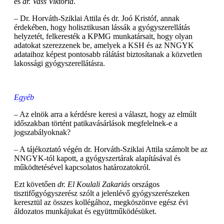
és
dr. Vass Viktória
.
– Dr. Horváth-Sziklai Attila és dr. Joó Kristóf, annak
érdekében, hogy holisztikusan lássák a gyógyszerellátás
helyzetét, felkeresték a KPMG munkatársait, hogy olyan
adatokat szerezzenek be, amelyek a KSH és az NNGYK
adataihoz képest pontosabb rálátást biztosítanak a közvetlen
lakossági gyógyszerellátásra.
Egyéb
– Az elnök arra a kérdésre keresi a választ, hogy az elmúlt
időszakban történt patikavásárlások megfelelnek-e a
jogszabályoknak?
– A tájékoztató végén dr. Horváth-Sziklai Attila számolt be az
NNGYK-tól kapott, a gyógyszertárak alapításával és
működtetésével kapcsolatos határozatokról.
Ezt követően
dr. El Koulali Zakariás
országos
tisztifőgyógyszerész szólt a jelenlévő gyógyszerészeken
keresztül az összes kollégához, megköszönve egész évi
áldozatos munkájukat és együttműködésüket.