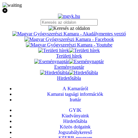
Területi hírek
Eseménynaptár
Hirdetőtábla
A Kamaráról
Kamarai tagsági információk
Irattár
GYIK
Kiadványaink
Hirdetőtábla
Közös dolgaink
Jogszabálykereső
SZEBB-program