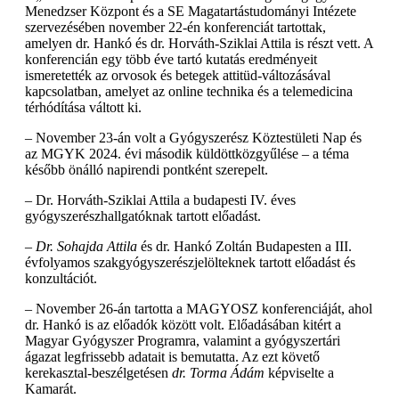
Menedzser Központ és a SE Magatartástudományi Intézete
szervezésében november 22-én konferenciát tartottak,
amelyen dr. Hankó és dr. Horváth-Sziklai Attila is részt vett. A
konferencián egy több éve tartó kutatás eredményeit
ismeretették az orvosok és betegek attitüd-változásával
kapcsolatban, amelyet az online technika és a telemedicina
térhódítása váltott ki.
– November 23-án volt a Gyógyszerész Köztestületi Nap és
az MGYK 2024. évi második küldöttközgyűlése – a téma
később önálló napirendi pontként szerepelt.
– Dr. Horváth-Sziklai Attila a budapesti IV. éves
gyógyszerészhallgatóknak tartott előadást.
– Dr. Sohajda Attila
és dr. Hankó Zoltán Budapesten a III.
évfolyamos szakgyógyszerészjelölteknek tartott előadást és
konzultációt.
– November 26-án tartotta a MAGYOSZ konferenciáját, ahol
dr. Hankó is az előadók között volt. Előadásában kitért a
Magyar Gyógyszer Programra, valamint a gyógyszertári
ágazat legfrissebb adatait is bemutatta. Az ezt követő
kerekasztal-beszélgetésen
dr. Torma Ádám
képviselte a
Kamarát.