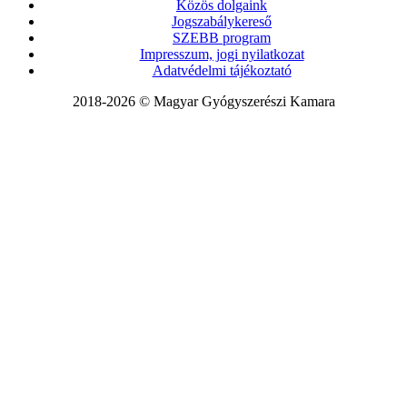
Közös dolgaink
Jogszabálykereső
SZEBB program
Impresszum, jogi nyilatkozat
Adatvédelmi tájékoztató
2018-2026 © Magyar Gyógyszerészi Kamara