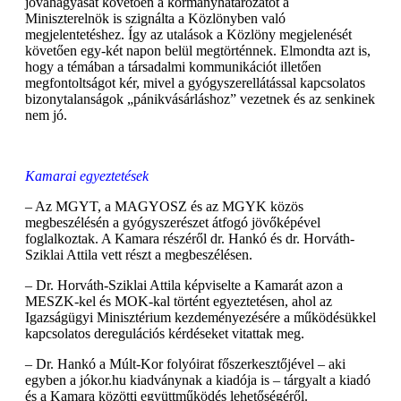
jóváhagyását követően a kormányhatározatot a
Miniszterelnök is szignálta a Közlönyben való
megjelentetéshez. Így az utalások a Közlöny megjelenését
követően egy-két napon belül megtörténnek. Elmondta azt is,
hogy a témában a társadalmi kommunikációt illetően
megfontoltságot kér, mivel a gyógyszerellátással kapcsolatos
bizonytalanságok „pánikvásárláshoz” vezetnek és az senkinek
nem jó.
Kamarai egyeztetések
– Az MGYT, a MAGYOSZ és az MGYK közös
megbeszélésén a gyógyszerészet átfogó jövőképével
foglalkoztak. A Kamara részéről dr. Hankó és dr. Horváth-
Sziklai Attila vett részt a megbeszélésen.
– Dr. Horváth-Sziklai Attila képviselte a Kamarát azon a
MESZK-kel és MOK-kal történt egyeztetésen, ahol az
Igazságügyi Minisztérium kezdeményezésére a működésükkel
kapcsolatos deregulációs kérdéseket vitattak meg.
– Dr. Hankó a Múlt-Kor folyóirat főszerkesztőjével – aki
egyben a jókor.hu kiadványnak a kiadója is – tárgyalt a kiadó
és a Kamara közötti együttműködés lehetőségéről.