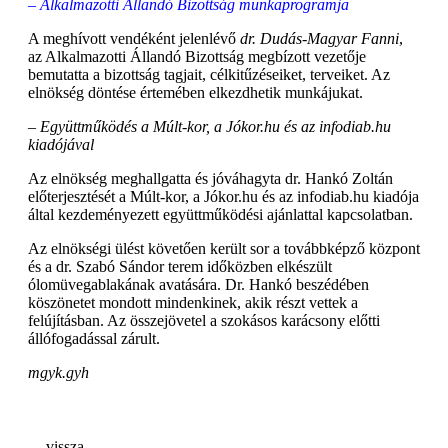
– Alkalmazotti Állandó Bizottság munkaprogramja
A meghívott vendéként jelenlévő
dr. Dudás-Magyar Fanni
,
az Alkalmazotti Állandó Bizottság megbízott vezetője
bemutatta a bizottság tagjait, célkitűzéseiket, terveiket. Az
elnökség döntése értemében elkezdhetik munkájukat.
– Együttműködés a Múlt-kor, a Jókor.hu és az infodiab.hu
kiadójával
Az elnökség meghallgatta és jóváhagyta dr. Hankó Zoltán
előterjesztését a Múlt-kor, a Jókor.hu és az infodiab.hu kiadója
által kezdeményezett együttműködési ajánlattal kapcsolatban.
Az elnökségi ülést követően került sor a továbbképző központ
és a dr. Szabó Sándor terem időközben elkészült
ólomüvegablakának avatására. Dr. Hankó beszédében
köszönetet mondott mindenkinek, akik részt vettek a
felújításban. Az összejövetel a szokásos karácsony előtti
állófogadással zárult.
mgyk.gyh
vissza