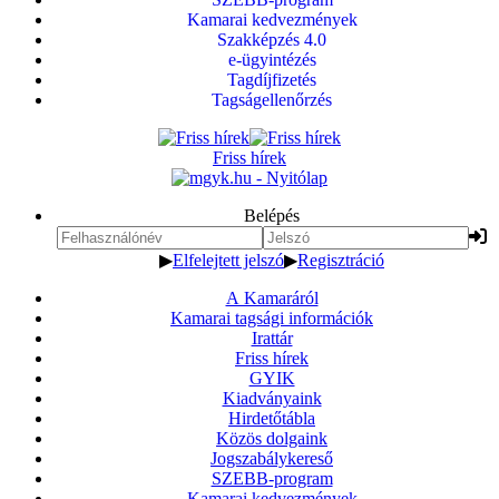
Kamarai kedvezmények
Szakképzés 4.0
e-ügyintézés
Tagdíjfizetés
Tagságellenőrzés
Friss hírek
Belépés
▶
Elfelejtett jelszó
▶
Regisztráció
A Kamaráról
Kamarai tagsági információk
Irattár
Friss hírek
GYIK
Kiadványaink
Hirdetőtábla
Közös dolgaink
Jogszabálykereső
SZEBB-program
Kamarai kedvezmények