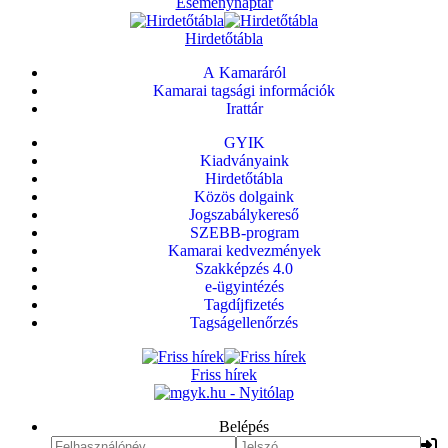
Eseménynaptár
Hirdetőtábla
A Kamaráról
Kamarai tagsági információk
Irattár
GYIK
Kiadványaink
Hirdetőtábla
Közös dolgaink
Jogszabálykereső
SZEBB-program
Kamarai kedvezmények
Szakképzés 4.0
e-ügyintézés
Tagdíjfizetés
Tagságellenőrzés
Friss hírek
Belépés