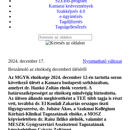
SZEBB-program
Kamarai kedvezmények
Szakképzés 4.0
e-ügyintézés
Tagdíjfizetés
Tagságellenőrzés
2024. december 17.
Nyomtatható változat
Beszámoló az elnökség decemberi üléséről
Az MGYK elnöksége 2024. december 12-én tartotta soron
következő ülését a Kamara budapesti székházában,
amelyet dr. Hankó Zoltán elnök vezetett. A
határozatképességet az elnökség mindvégig biztosította.
Az ülésen állandó meghívottként a TEÉ több tagja is részt
vett, továbbá dr. El Koulali Zakariás országos tiszti
főgyógyszerész, dr. Juhász Ákos, a Szakmai Kollégium
Kórházi-Klinikai Tagozatának elnöke, a MOSZ
képviseletében dr. Raisz Ildikó alelnök, valamint a
MESZK Gyógyszertári Asszisztensi Tagozatának
képviseletében Csiszár Zoltánné.