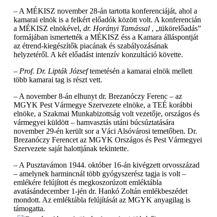
– A MÉKISZ november 28-án tartotta konferenciáját, ahol a
kamarai elnök is a felkért előadók között volt. A konferencián
a MÉKISZ elnökével,
dr. Horányi Tamással
, „tükörelőadás”
formájában ismertették a MÉKISZ éss a Kamara álláspontját
az étrend-kiegészítők piacának és szabályozásának
helyzetéről. A két előadást intenzív konzultáció követte.
– Prof. Dr. Lipták József
temetésén a kamarai elnök mellett
több kamarai tag is részt vett.
– A november 8-án elhunyt dr. Brezanóczy Ferenc – az
MGYK Pest Vármegye Szervezete elnöke, a TEÉ korábbi
elnöke, a Szakmai Munkabizottság volt vezetője, országos és
vármegyei küldött – hamvasztás utáni búcsúztatására
november 29-én került sor a Váci Alsóvárosi temetőben. Dr.
Brezanóczy Ferencet az MGYK Országos és Pest Vármegyei
Szervezete saját halottjának tekintette.
– A Pusztavámon 1944. október 16-án kivégzett orvosszázad
– amelynek harmincnál több gyógyszerész tagja is volt –
emlékére felújított és megkoszorúzott emléktábla
avatásándecember 1-jén dr. Hankó Zoltán emlékbeszédet
mondott. Az emléktábla felújítását az MGYK anyagilag is
támogatta.