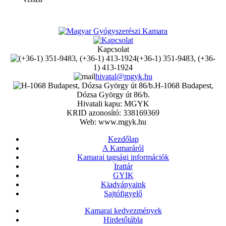
Kapcsolat
(+36-1) 351-9483, (+36-
1) 413-1924
hivatal@mgyk.hu
H-1068 Budapest,
Dózsa György út 86/b.
Hivatali kapu: MGYK
KRID azonosító: 338169369
Web: www.mgyk.hu
Kezdőlap
A Kamaráról
Kamarai tagsági információk
Irattár
GYIK
Kiadványaink
Sajtófigyelő
Kamarai kedvezmények
Hirdetőtábla