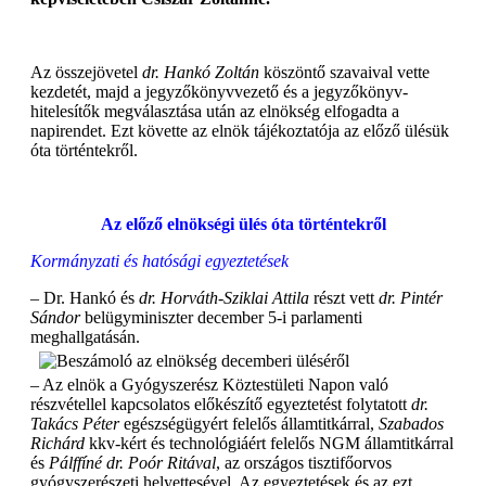
Az összejövetel
dr. Hankó Zoltán
köszöntő szavaival vette
kezdetét, majd a jegyzőkönyvvezető és a jegyzőkönyv-
hitelesítők megválasztása után az elnökség elfogadta a
napirendet. Ezt követte az elnök tájékoztatója az előző ülésük
óta történtekről.
Az előző elnökségi ülés óta történtekről
Kormányzati és hatósági egyeztetések
– Dr. Hankó és
dr. Horváth-Sziklai Attila
részt vett
dr. Pintér
Sándor
belügyminiszter december 5-i parlamenti
meghallgatásán.
– Az elnök a Gyógyszerész Köztestületi Napon való
részvétellel kapcsolatos előkészítő egyeztetést folytatott
dr.
Takács Péter
egészségügyért felelős államtitkárral,
Szabados
Richárd
kkv-kért és technológiáért felelős NGM államtitkárral
és
Pálffíné dr. Poór Ritával
, az országos tisztifőorvos
gyógyszerészeti helyettesével. Az egyeztetések és az ezt