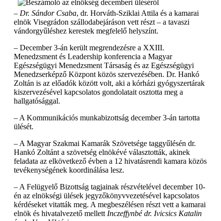
– Dr. Sándor Csaba
, dr. Horváth-Sziklai Attila és a kamarai
elnök Visegrádon szállodabejáráson vett részt – a tavaszi
vándorgyűléshez kerestek megfelelő helyszínt.
– December 3-án került megrendezésre a XXIII.
Menedzsment és Leadership konferencia a Magyar
Egészségügyi Menedzsment Társaság és az Egészségügyi
Menedzserképző Központ közös szervezésében. Dr. Hankó
Zoltán is az előadók között volt, aki a kórházi gyógyszertárak
kiszervezésével kapcsolatos gondolatait osztotta meg a
hallgatósággal.
– A Kommunikációs munkabizottság december 3-án tartotta
ülését.
– A Magyar Szakmai Kamarák Szövetsége taggyűlésén dr.
Hankó Zoltánt a szövetség elnökévé választották, akinek
feladata az elkövetkező évben a 12 hivatásrendi kamara közös
tevékenységének koordinálása lesz.
– A Felügyelő Bizottság tagjainak részvételével december 10-
én az elnökségi ülések jegyzőkönyvvezetésével kapcsolatos
kérdéseket vitatták meg. A megbeszélésen részt vett a kamarai
elnök és hivatalvezető mellett
Inczeffynbé dr. Ivicsics Katalin