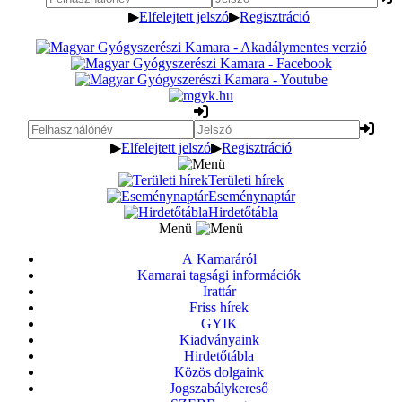
▶
Elfelejtett jelszó
▶
Regisztráció
▶
Elfelejtett jelszó
▶
Regisztráció
Területi hírek
Eseménynaptár
Hirdetőtábla
Menü
A Kamaráról
Kamarai tagsági információk
Irattár
Friss hírek
GYIK
Kiadványaink
Hirdetőtábla
Közös dolgaink
Jogszabálykereső