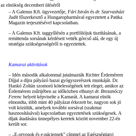
– A Galenus Kft. ügyvezetője
, Fári István
és
dr. Szarvasházi
Judit
főszerkesztő a Hungaropharmával egyeztetett a Patika
Magazin terjesztésével kapcsolatban.
– A Galenus Kft. taggyűlésén a portfóliójuk tisztításának, a
remittenda sorsának kérdéseit vették górcső alá, de egy új
stratégia szükségességéről is egyeztettek.
Kamarai aktivitások
– Idén második alkalommal jutalmazták Richter Érdemérem
Díjjal a díjra pályázó hazai gyógyszerészek munkáját. Dr.
Hankó Zoltán szomorú kötelességének tett eleget, amikor az
Érdemérem zsűrijében az időközben elhunyt
dr. Brezanóczy
Ferenc
helyett képviselte a Kamarát. A kamarai elnök
elmondta, több mint 40 pályázat érkezett be, nagyon sok jó
volt közülük, amelyek további sorsával (szakmai
hasznosításával) kapcsolatban egyeztetések szükségesek. A
díjak átadására ünnepélyes keretek között november 22-én
került sor.
– „E-orvosok és e-páciensek” címmel az Egészségügyi