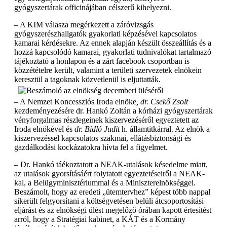
gyógyszertárak officinájában célszerű kihelyezni.
– A KIM válasza megérkezett a záróvizsgás
gyógyszerészhallgatók gyakorlati képzésével kapcsolatos
kamarai kérdésekre. Az ennek alapján készült összeállítás és a
hozzá kapcsolódó kamarai, gyakorlati tudnivalókat tartalmazó
tájékoztató a honlapon és a zárt facebook csoportban is
közzétételre került, valamint a területi szervezetek elnökein
keresztül a tagoknak közvetlenül is eljuttatták.
– A Nemzet Koncessziós Iroda elnöke
, dr. Csekő Zsolt
kezdeményezésére dr. Hankó Zoltán a kórházi gyógyszertárak
vényforgalmas részlegeinek kiszervezéséről egyeztetett az
Iroda elnökével és
dr. Bidló Judit
h. államtitkárral. Az elnök a
kiszervezéssel kapcsolatos szakmai, ellátásbiztonsági és
gazdálkodási kockázatokra hívta fel a figyelmet.
– Dr. Hankó táékoztatott a NEAK-utalások késedelme miatt,
az utalások gyorsításáért folytatott egyeztetéseiről a NEAK-
kal, a Belügyminisztériummal és a Miniszterelnökséggel.
Beszámolt, hogy az eredeti „ütemtervhez” képest több nappal
sikerült felgyorsítani a költségvetésen belüli átcsoportosítási
eljárást és az elnökségi ülést megelőző órában kapott értesítést
arról, hogy a Stratégiai kabinet, a KÁT és a Kormány