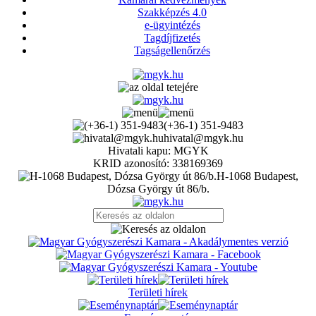
Szakképzés 4.0
e-ügyintézés
Tagdíjfizetés
Tagságellenőrzés
(+36-1) 351-9483
hivatal@mgyk.hu
Hivatali kapu: MGYK
KRID azonosító: 338169369
H-1068 Budapest,
Dózsa György út 86/b.
Területi hírek