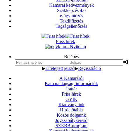
Kamarai kedvezmények
Szakképzés 4.0
e-ügyintézés
Tagdíjfizetés
Tagságellenőrzés
Friss hírek
Belépés
▶
Elfelejtett jelszó
▶
Regisztráció
A Kamaráról
Kamarai tagsági információk
Irattár
Friss hírek
GYIK
Kiadványaink
Hirdetőtábla
Közös dolgaink
Jogszabálykereső
SZEBB-program
Kamarai kedvezmények