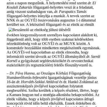
azon a napon megszűnik. A helyettesítési rend szerint
dr. El
Koulali Zakariás
főigazgató-helyettes veszi át a feladatait,
amíg viszont szabadságon van,
dr. Parapatics Tamás
főigazgató-helyettes irányítja a munkát. A tervek szerint az
NNK és az OGYÉI összevonására augusztus 1-i dátummal
kerülhet sor.
A leköszönő főigazgató és az elnök az elmúlt
években kiegyensúlyozott személyes kapcsolatot alakított ki,
függetlenül attól, hogy több esetben szakmai kérdésekben
nézetkülönbség volt az OGYÉI és az MGYK között. A
konstruktív hozzáállást mindketten megköszönték egymásnak.
Az OGYÉI-vel kapcsolatban az elnök elmondta, hogy
információi szerint távozik az OGYÉI állományából
dr. Szerdi
Kornél
a gyógyászati segédeszközökért és orvostechnikai
eszközökért (és regisztrációért) felelős főosztályvezető is.
– Dr. Páva Hanna
, az Országos Kórházi Főigazgatóság
Humánerőforrás-fejlesztési Igazgatóságának vezetője június
16-án
dr. Horváth-Sziklai Attilával
és dr. Hankó Zoltánnal az
asszisztensképzés jövőjével kapcsolatban folytatott
megbeszélést. Szóba kerültek a képzés részletei, illetve, hogy
a Kamara hogyan tud a stratégia-alkotásba bekapcsolódni. Az
elnök vállalta, hogy a képzés jövőjével kapcsolatos átfogó
koncepciót rövid időn belül elkészítik. Ennek érdekében dr.