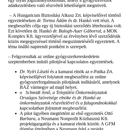
egy olyan jogszabálymódosítás, amely a gyógyszerészek
adatkezelésben való részvételi lehetőségeit megnöveli.
– A Hungaricum Biztosítási Alkusz Zrt. képviselőivel történő
egyeztetéseken
dr. Torma Ádám
és dr. Hankó vett részt. A
megbeszélés célja egy új biztosítási szerződés létrehozása volt.
Ezt követően dr. Hankó
dr. Balogh-Auer Gáborral
, a MOK
Komplex Kft. ügyvezetőjével az érvényben lévő szerződésük
közös megegyezéssel történő megszüntetéséről egyeztetett. A
téma önálló napirendi pontként is szerepelt.
– Felgyorsultak az online gyógyszerkereskedelem
szeptemberben induló pilotjával kapcsolatos egyeztetések.
Dr. Nyíri László
és a kamarai elnök az e-Patika Zrt.
képviselőjével folytatott megbeszélést az online
gyógyszerforgalmazás pilotjának indításáról, amelynek
BAZ vármegye ad majd helyet.
o
Schmidt Jenő, a Települési Önkormányzatok
Országos Szövetsége elnöke és dr. Hankó az
önkormányzatok részvételével és a falugondnokokkal
kapcsolatban folytatott megbeszélést.
A pilot ügyében megtörtént az első egyeztetés
Ottó
Barbara
, a Neumann Nonprofit Közhasznú Kft.
projektigazgatója és a kamarai elnök között. A GFM
döntése értelmében a Neumann felel a projekt