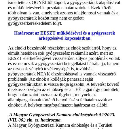
ismertette az OGYÉI-től kapott, a gyógyszertárak alapításával
és működtetésével kapcsolatos határozatokat. Ezek között
több olyan is van, amelynek azonos tulajdonosai vannak és a
gyógyszertáraik között meg nem engedett
gyógyszerkereskedelem folyt.
Határozat az EESZT működésével és a gyógyszerek
árképzésével kapcsolatban
Az elnöki beszámoló részeként az elnök szólt arról, hogy az
elmúlt hetekben sok gyógyszerész reklamált azért, mert az
EESZT elérhetőségével visszatérően súlyos problémák voltak
és ez nemcsak a gyógyszertári betegellátást hátráltatja, hanem
az orvosok vényíró tevékenységét is, továbbá a
gyógyszertárak NEAK elszámolásával is vannak visszatérő
problémák. Az elnök a kollégák panaszait saját
gyógyszertárukban is vissza tudja igazolni. A felvetést követő
diszkusszió végén az elnökség és a TEÉ tagjai úgy döntöttek,
hogy határozatot hoznak az ügyben, melynek az
államigazgatásnak történő benyújtására felhatalmazzák az
elnököt. A helyben megfogalmazott határozat az alábbi:
A Magyar Gyógyszerészi Kamara elnökségének 52/2023.
(VII. 06.) eln. sz. határozata
A Magyar Gyógyszerészi Kamara elnöksége és a Területi