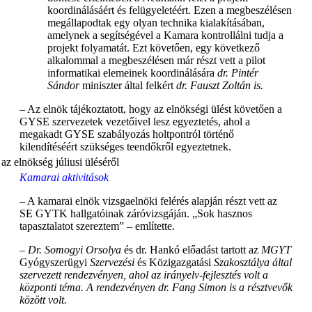
koordinálásáért és felügyeletéért. Ezen a megbeszélésen
megállapodtak egy olyan technika kialakításában,
amelynek a segítségével a Kamara kontrollálni tudja a
projekt folyamatát. Ezt követően, egy következő
alkalommal a megbeszélésen már részt vett a pilot
informatikai elemeinek koordinálására
dr. Pintér
Sándor
miniszter által felkért
dr. Fauszt Zoltán is.
– Az elnök tájékoztatott, hogy az elnökségi ülést követően a
GYSE szervezetek vezetőivel lesz egyeztetés, ahol a
megakadt GYSE szabályozás holtpontról történő
kilendítéséért szükséges teendőkről egyeztetnek.
Kamarai aktivitások
– A kamarai elnök vizsgaelnöki felérés alapján részt vett az
SE GYTK hallgatóinak záróvizsgáján. „Sok hasznos
tapasztalatot szereztem” – említette.
– Dr. Somogyi Orsolya
és dr. Hankó előadást tartott az
MGYT
Gyógyszerügyi
Szervezési
és Közigazgatási
Szakosztálya által
szervezett rendezvényen, ahol az irányelv-fejlesztés volt a
központi téma. A rendezvényen dr. Fang Simon is a résztvevők
között volt.