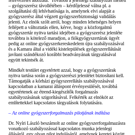
félrevezetés áldozata. Továbbá a jelenlegi szabályozás mellett
– gyógyszerész távollétében – kérdőjelessé válna pl. a
szolgáltatási díj lehívhatósága is, amelynek elvi alapját a
gyógyszerész által végzett gyógyszerbiztonsági validálás
jelenti. Az elnök szólt arról, hogy minden lehetséges helyen
fellépett a változtatás ellen, kérve, hogy a közforgalmú
gyógyszertár nyitva tartási idejében a gyógyszerész jelenléte
továbbra is kötelező maradjon, a fiókgyógyszertárak ügyét
pedig az online gyógyszerkereskedelem újra szabályozásával
és a Kamara által a vidéki kistelepülések gyógyszerellátását
javítani szándékozó korábbi beadványának tárgyalásával
együtt tekintsék át.
Mindkét testület egyetértett azzal, hogy a gyógyszertárak
nyitva tartása során a gyógyszerészi jelenlétet biztosítani kell.
Támogatják a kórházi gyógyszerellátás szabályozásával
kapcsolatban a kamarai álláspont érvényesülését, továbbá
egyetértenek az étrend-kiegészítők forgalmazás
szabályozásának szigorításával. Felkérték az elnököt az
említettekkel kapcsolatos tárgyalások folytatására.
– Az online gyógyszerforgalmazás pilotjának indítása
Dr. Nyíri László beszámolt az online gyógyszerforgalmazásra
vonatkozó szabályozással kapcsolatos munka jelenlegi
állásáról, egy olyan pilot indulásáról, amelynek keretei között