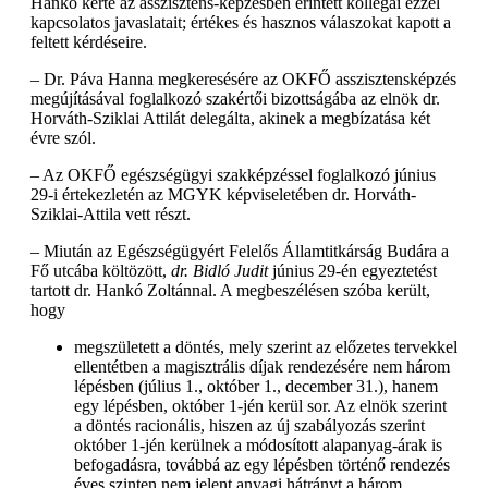
Hankó kérte az asszisztens-képzésben érintett kollégái ezzel
kapcsolatos javaslatait; értékes és hasznos válaszokat kapott a
feltett kérdéseire.
– Dr. Páva Hanna megkeresésére az OKFŐ asszisztensképzés
megújításával foglalkozó szakértői bizottságába az elnök dr.
Horváth-Sziklai Attilát delegálta, akinek a megbízatása két
évre szól.
– Az OKFŐ egészségügyi szakképzéssel foglalkozó június
29-i értekezletén az MGYK képviseletében dr. Horváth-
Sziklai-Attila vett részt.
– Miután az Egészségügyért Felelős Államtitkárság Budára a
Fő utcába költözött,
dr. Bidló Judit
június 29-én egyeztetést
tartott dr. Hankó Zoltánnal. A megbeszélésen szóba került,
hogy
megszületett a döntés, mely szerint az előzetes tervekkel
ellentétben a magisztrális díjak rendezésére nem három
lépésben (július 1., október 1., december 31.), hanem
egy lépésben, október 1-jén kerül sor. Az elnök szerint
a döntés racionális, hiszen az új szabályozás szerint
október 1-jén kerülnek a módosított alapanyag-árak is
befogadásra, továbbá az egy lépésben történő rendezés
éves szinten nem jelent anyagi hátrányt a három