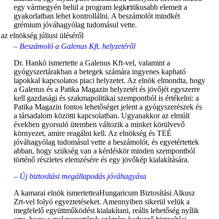
egy vármegyén belül a program legk
r
itikusabb elemeit a
gyakorlatban lehet kontrollálni. A beszámolót mindkét
grémium jóváhagyólag tudomásul vette.
–
Beszámoló a Galenus Kft. helyzetéről
Dr. Hankó ismertette a Galenus Kft-vel, valamint a
gyógyszertárakban a betegek számára ingyenes kapható
lapokkal kapcsolatos piaci helyzetet. Az elnök elmondta, hogy
a Galenus és a Patika Magazin helyzetét és jövőjét egyszerre
kell gazdasági és szakmapolitikai szempontból is értékelni: a
Patika Magazin fontos lehetőséget jelent a gyógyszerészek és
a társadalom közötti kapcsolatban. Ugyanakkor az elmúlt
években gyorsuló ütemben változik a minket körülvevő
környezet, amire reagálni kell. Az elnökség és TEÉ
jóváhagyólag tudomásul vette a beszámolót, és egyetértettek
abban, hogy szükség van a kérdéskör minden szempontból
történő részletes elemzésére és egy jövőkép kialakítására.
– Új biztosítási megállapodás jóváhagyása
A kamarai elnök ismertetteaHungaricum Biztosítási Alkusz
Zrt-vel folyó egyeztetéseket. Amennyiben sikerül velük a
megfelelő együttműködést kialakítani, reális lehetőség nyílik