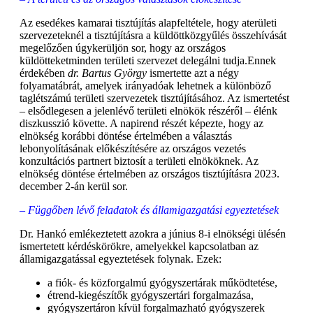
Az esedékes kamarai tisztújítás alapfeltétele, hogy aterületi
szervezeteknél a tisztújításra a küldöttközgyűlés összehívását
megelőzően úgykerüljön sor, hogy az országos
küldötteketminden területi szervezet delegálni tudja.Ennek
érdekében
dr. Bartus György
ismertette azt a négy
folyamatábrát, amelyek irányadóak lehetnek a különböző
taglétszámú területi szervezetek tisztújításához. Az ismertetést
– elsődlegesen a jelenlévő területi elnökök részéről – élénk
diszkusszió követte. A napirend részét képezte, hogy az
elnökség korábbi döntése értelmében a választás
lebonyolításának előkészítésére az országos vezetés
konzultációs partnert biztosít a területi elnököknek. Az
elnökség döntése értelmében az országos tisztújításra 2023.
december 2-án kerül sor.
–
Függőben lévő feladatok és államigazgatási egyeztetések
Dr. Hankó emlékeztetett azokra a június 8-i elnökségi ülésén
ismertetett kérdéskörökre, amelyekkel kapcsolatban az
államigazgatással egyeztetések folynak. Ezek:
a fiók- és közforgalmú gyógyszertárak működtetése,
étrend-kiegészítők gyógyszertári forgalmazása,
gyógyszertáron kívül forgalmazható gyógyszerek