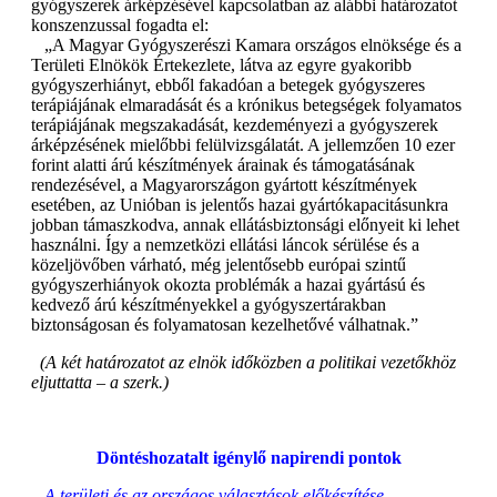
gyógyszerek árképzésével kapcsolatban az alábbi határozatot
konszenzussal fogadta el:
„A Magyar Gyógyszerészi Kamara országos elnöksége és a
Területi Elnökök Értekezlete, látva az egyre gyakoribb
gyógyszerhiányt, ebből fakadóan a betegek gyógyszeres
terápiájának elmaradását és a krónikus betegségek folyamatos
terápiájának megszakadását, kezdeményezi a gyógyszerek
árképzésének mielőbbi felülvizsgálatát. A jellemzően 10 ezer
forint alatti árú készítmények árainak és támogatásának
rendezésével, a Magyarországon gyártott készítmények
esetében, az Unióban is jelentős hazai gyártókapacitásunkra
jobban támaszkodva, annak ellátásbiztonsági előnyeit ki lehet
használni. Így a nemzetközi ellátási láncok sérülése és a
közeljövőben várható, még jelentősebb európai szintű
gyógyszerhiányok okozta problémák a hazai gyártású és
kedvező árú készítményekkel a gyógyszertárakban
biztonságosan és folyamatosan kezelhetővé válhatnak.”
(A két határozatot az elnök időközben a politikai vezetőkhöz
eljuttatta – a szerk.)
Döntéshozatalt igénylő napirendi pontok
–
A területi és az országos választások előkészítése