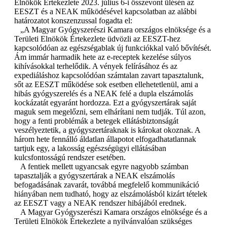
Elnökök Értekezlete 2023. július 6-i összevont ülésén az
EESZT és a NEAK működésével kapcsolatban az alábbi
határozatot konszenzussal fogadta el:
„A Magyar Gyógyszerészi Kamara országos elnöksége és a
Területi Elnökök Értekezlete üdvözli az EESZT-hez
kapcsolódóan az egészségablak új funkciókkal való bővítését.
Ám immár harmadik hete az e-receptek kezelése súlyos
kihívásokkal terhelődik. A vények felírásához és az
expediáláshoz kapcsolódóan számtalan zavart tapasztalunk,
sőt az EESZT működése sok esetben ellehetetlenül, ami a
hibás gyógyszerelés és a NEAK felé a dupla elszámolás
kockázatát egyaránt hordozza. Ezt a gyógyszertárak saját
maguk sem megelőzni, sem elhárítani nem tudják. Túl azon,
hogy a fenti problémák a betegek ellátásbiztonságát
veszélyeztetik, a gyógyszertáraknak is károkat okoznak. A
három hete fennálló áldatlan állapotot elfogadhatatlannak
tartjuk egy, a lakosság egészségügyi ellátásában
kulcsfontosságú rendszer esetében.
A fentiek mellett ugyancsak egyre nagyobb számban
tapasztalják a gyógyszertárak a NEAK elszámolás
befogadásának zavarát, továbbá megfelelő kommunikáció
hiányában nem tudható, hogy az elszámolásból kizárt tételek
az EESZT vagy a NEAK rendszer hibájából erednek.
A Magyar Gyógyszerészi Kamara országos elnöksége és a
Területi Elnökök Értekezlete a nyilvánvalóan szükséges