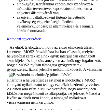
a fiókgyógyszertárakkal kapcsolatos szabályozás-
módosítás tervezetével kapcsolatos döntés nem a
helyettes államtitkárnál van,
az egyéni vállalkozóként történő helyettesítő
tevékenység végezhetőségét illetően a
véleménykülönbség az államtitkárság és a kamara
között fennmaradt.
Kamarai egyeztetések
– Az elnök tájékoztatott, hogy az előző elnökségi ülésen
ismertetett MOSZ felszólításra írásban válaszolt, melyben
helyesbítést kértek az elnök egyik interjújában elhangzott
azon kijelentés kapcsán, amelyben az elnök úgy fogalmazott,
hogy a MOSZ nyíltan támogatja gyógyszertárak
gyógyszerész fizikai jelenléte nélküli működését.
A válaszban
elhárította a helyesbítést és ezt meg is indokolta: a MOSZ
támogató nyilatkozatot tett egy ezt célzó kezdeményezéshez.
Az elnök arra kérte a MOSZ vezetését, hogy amennyiben
időközben megváltozott az álláspontja, azt jelezze. Választ a
levélre az elnök nem kapott, a támogató nyilatkozat
visszavonására nem került sor.