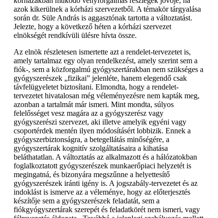
kórházakban működő vényforgalmas részlegek jövője, ha
azok kikerülnek a kórházi szervezetből. A témakör tárgyalása
során dr. Süle András is aggasztónak tartotta a változtatást.
Jelezte, hogy a következő héten a kórházi szervezet
elnökségét rendkívüli ülésre hívta össze.
Az elnök részletesen ismertette azt a rendelet-tervezetet is,
amely tartalmaz egy olyan rendelkezést, amely szerint sem a
fiók-, sem a közforgalmú gyógyszertárakban nem szükséges a
gyógyszerészek „fizikai” jelenléte, hanem elegendő csak
távfelügyeletet biztosítani. Elmondta, hogy a rendelet-
tervezetet hivatalosan még véleményezésre nem kapták meg,
azonban a tartalmát már ismeri. Mint mondta, súlyos
felelősséget vesz magára az a gyógyszerész vagy
gyógyszerészi szervezet, aki illetve amelyik egyéni vagy
csoportérdek mentén ilyen módosításért lobbizik. Ennek a
gyógyszerbiztonságra, a betegellátás minőségére, a
gyógyszertárak kognitív szolgáltatásaira a kihatása
beláthatatlan. A változtatás az alkalmazott és a hálózatokban
foglalkoztatott gyógyszerészek munkaerőpiaci helyzetét is
megingatná, és bizonyára megszűnne a helyettesítő
gyógyszerészek iránti igény is. A jogszabály-tervezetet és az
indoklást is ismerve az a véleménye, hogy az előterjesztés
készítője sem a gyógyszerészek feladatát, sem a
fiókgyógyszertárak szerepét és feladatkörét nem ismeri, vagy