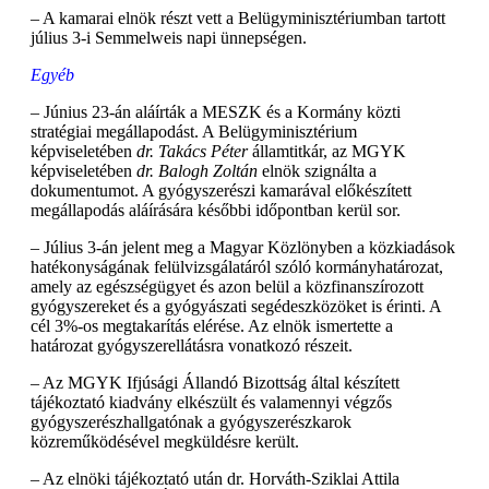
– A kamarai elnök részt vett a Belügyminisztériumban tartott
július 3-i Semmelweis napi ünnepségen.
Egyéb
– Június 23-án aláírták a MESZK és a Kormány közti
stratégiai megállapodást. A Belügyminisztérium
képviseletében
dr. Takács Péter
államtitkár, az MGYK
képviseletében
dr. Balogh Zoltán
elnök szignálta a
dokumentumot. A gyógyszerészi kamarával előkészített
megállapodás aláírására későbbi időpontban kerül sor.
– Július 3-án jelent meg a Magyar Közlönyben a közkiadások
hatékonyságának felülvizsgálatáról szóló kormányhatározat,
amely az egészségügyet és azon belül a közfinanszírozott
gyógyszereket és a gyógyászati segédeszközöket is érinti. A
cél 3%-os megtakarítás elérése. Az elnök ismertette a
határozat gyógyszerellátásra vonatkozó részeit.
– Az MGYK Ifjúsági Állandó Bizottság által készített
tájékoztató kiadvány elkészült és valamennyi végzős
gyógyszerészhallgatónak a gyógyszerészkarok
közreműködésével megküldésre került.
– Az elnöki tájékoztató után dr. Horváth-Sziklai Attila