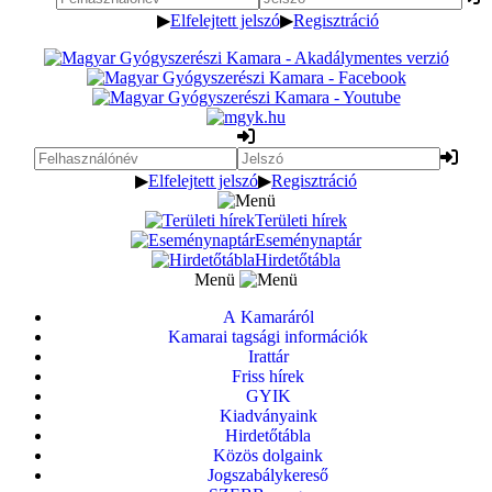
▶
Elfelejtett jelszó
▶
Regisztráció
▶
Elfelejtett jelszó
▶
Regisztráció
Területi hírek
Eseménynaptár
Hirdetőtábla
Menü
A Kamaráról
Kamarai tagsági információk
Irattár
Friss hírek
GYIK
Kiadványaink
Hirdetőtábla
Közös dolgaink
Jogszabálykereső