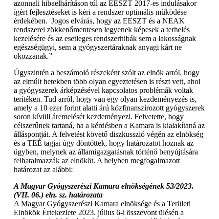
azonnali hibaelhárításon túl az EESZT 2017-es indulásakor
ígért fejlesztéseket is kéri a rendszer optimális működése
érdekében. Jogos elvárás, hogy az EESZT és a NEAK
rendszerei zökkenőmentesen legyenek képesek a terhelés
kezelésére és az esetleges rendszerhibák sem a lakosságnak
egészségügyi, sem a gyógyszertáraknak anyagi kárt ne
okozzanak.”
Úgyszintén a beszámoló részeként szólt az elnök arról, hogy
az elmúlt hetekben több olyan egyeztetésen is részt vett, ahol
a gyógyszerek árképzésével kapcsolatos problémák voltak
terítéken. Tud arról, hogy van egy olyan kezdeményezés is,
amely a 10 ezer forint alatti árú közfinanszírozott gyógyszerek
soron kívüli áremelését kezdeményezi. Felvetette, hogy
célszerűnek tartaná, ha a kérdésben a Kamara is kialakítaná az
álláspontját. A felvetést követő diszkusszió végén az elnökség
és a TEÉ tagjai úgy döntöttek, hogy határozatot hoznak az
ügyben, melynek az államigazgatásnak történő benyújtására
felhatalmazzák az elnököt. A helyben megfogalmazott
határozat az alábbi:
A Magyar Gyógyszerészi Kamara elnökségének 53/2023.
(VII. 06.) eln. sz. határozata
A Magyar Gyógyszerészi Kamara elnöksége és a Területi
Elnökök Értekezlete 2023. július 6-i összevont ülésén a