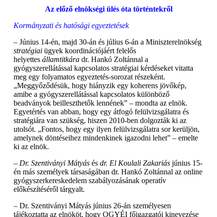
Az előző elnökségi ülés óta történtekről
Kormányzati és hatósági egyeztetések
– Június 14-én, majd 30-án és július 6-án a Miniszterelnökség
stratégiai
ügyek koordinációjáért felelős
helyettes
államtitkára
dr. Hankó Zoltánnal a
gyógyszerellátással kapcsolatos stratégiai kérdéseket vitatta
meg egy folyamatos egyeztetés-sorozat részeként.
„Meggyőződésük, hogy hiányzik egy koherens jövőkép,
amibe a gyógyszerellátással kapcsolatos különböző
beadványok beilleszthetők lennének” – mondta az elnök.
Egyetértés van abban, hogy egy átfogó felülvizsgálatra és
stratégiára van szükség, hiszen 2010-ben dolgozták ki az
utolsót. „Fontos, hogy egy ilyen felülvizsgálatra sor kerüljön,
amelynek döntéseihez mindenkinek igazodni lehet” – emelte
ki az elnök.
– Dr. Szentiványi Mátyás
és
dr. El Koulali Zakariás
június 15-
én más személyek társaságában dr. Hankó Zoltánnal az online
gyógyszerkereskedelem szabályozásának operatív
előkészítéséről tárgyalt.
– Dr. Szentiványi Mátyás június 26-án személyesen
tájékoztatta az elnököt, hogy OGYÉI főigazgatói kinevezése