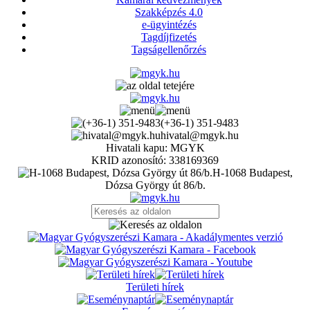
Szakképzés 4.0
e-ügyintézés
Tagdíjfizetés
Tagságellenőrzés
(+36-1) 351-9483
hivatal@mgyk.hu
Hivatali kapu: MGYK
KRID azonosító: 338169369
H-1068 Budapest,
Dózsa György út 86/b.
Területi hírek