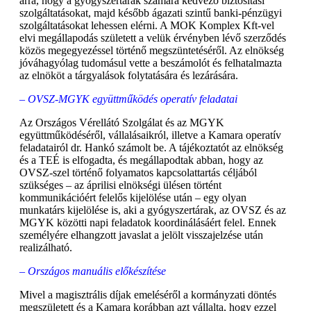
arra, hogy a gyógyszertárak számára kedvező biztosítási
szolgáltatásokat, majd később ágazati szintű banki-pénzügyi
szolgáltatásokat lehessen elérni. A MOK Komplex Kft-vel
elvi megállapodás született a velük érvényben lévő szerződés
közös megegyezéssel történő megszüntetéséről. Az elnökség
jóváhagyólag tudomásul vette a beszámolót és felhatalmazta
az elnököt a tárgyalások folytatására és lezárására.
–
OVSZ-MGYK együttműködés operatív feladatai
Az Országos Vérellátó Szolgálat és az MGYK
együttműködéséről, vállalásaikról, illetve a Kamara operatív
feladatairól dr. Hankó számolt be. A tájékoztatót az elnökség
és a TEÉ is elfogadta, és megállapodtak abban, hogy az
OVSZ-szel történő folyamatos kapcsolattartás céljából
szükséges – az áprilisi elnökségi ülésen történt
kommunikációért felelős kijelölése után – egy olyan
munkatárs kijelölése is, aki a gyógyszertárak, az OVSZ és az
MGYK közötti napi feladatok koordinálásáért felel. Ennek
személyére elhangzott javaslat a jelölt visszajelzése után
realizálható.
– Országos manuális előkészítése
Mivel a magisztrális díjak emeléséről a kormányzati döntés
megszületett és a Kamara korábban azt vállalta, hogy ezzel