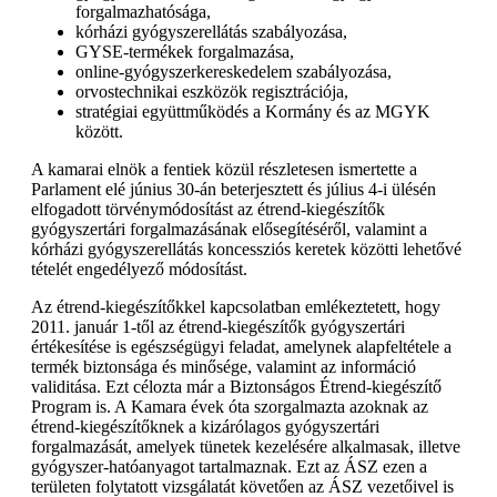
forgalmazhatósága,
kórházi gyógyszerellátás szabályozása,
GYSE-termékek forgalmazása,
online-gyógyszerkereskedelem szabályozása,
orvostechnikai eszközök regisztrációja,
stratégiai együttműködés a Kormány és az MGYK
között.
A kamarai elnök a fentiek közül részletesen ismertette a
Parlament elé június 30-án beterjesztett és július 4-i ülésén
elfogadott törvénymódosítást az étrend-kiegészítők
gyógyszertári forgalmazásának elősegítéséről, valamint a
kórházi gyógyszerellátás koncessziós keretek közötti lehetővé
tételét engedélyező módosítást.
Az étrend-kiegészítőkkel kapcsolatban emlékeztetett, hogy
2011. január 1-től az étrend-kiegészítők gyógyszertári
értékesítése is egészségügyi feladat, amelynek alapfeltétele a
termék biztonsága és minősége, valamint az információ
validitása. Ezt célozta már a Biztonságos Étrend-kiegészítő
Program is. A Kamara évek óta szorgalmazta azoknak az
étrend-kiegészítőknek a kizárólagos gyógyszertári
forgalmazását, amelyek tünetek kezelésére alkalmasak, illetve
gyógyszer-hatóanyagot tartalmaznak. Ezt az ÁSZ ezen a
területen folytatott vizsgálatát követően az ÁSZ vezetőivel is