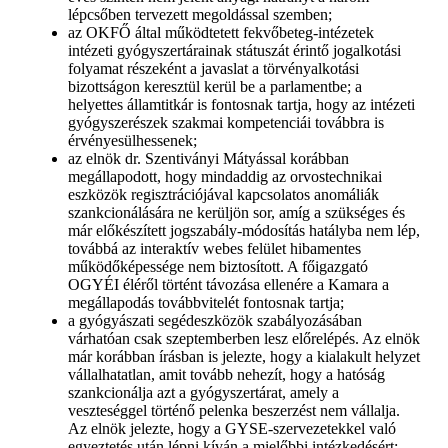
lépcsőben tervezett megoldással szemben;
az OKFŐ által működtetett fekvőbeteg-intézetek
intézeti gyógyszertárainak státuszát érintő jogalkotási
folyamat részeként a javaslat a törvényalkotási
bizottságon keresztül kerül be a parlamentbe; a
helyettes államtitkár is fontosnak tartja, hogy az intézeti
gyógyszerészek szakmai kompetenciái továbbra is
érvényesülhessenek;
az elnök dr. Szentiványi Mátyással korábban
megállapodott, hogy mindaddig az orvostechnikai
eszközök regisztrációjával kapcsolatos anomáliák
szankcionálására ne kerüljön sor, amíg a szükséges és
már előkészített jogszabály-módosítás hatályba nem lép,
továbbá az interaktív webes felület hibamentes
működőképessége nem biztosított. A főigazgató
OGYÉI éléről történt távozása ellenére a Kamara a
megállapodás továbbvitelét fontosnak tartja;
a gyógyászati segédeszközök szabályozásában
várhatóan csak szeptemberben lesz előrelépés. Az elnök
már korábban írásban is jelezte, hogy a kialakult helyzet
vállalhatatlan, amit tovább nehezít, hogy a hatóság
szankcionálja azt a gyógyszertárat, amely a
veszteséggel történő pelenka beszerzést nem vállalja.
Az elnök jelezte, hogy a GYSE-szervezetekkel való
egyeztetés után lépni kíván a mielőbbi intézkedésért;