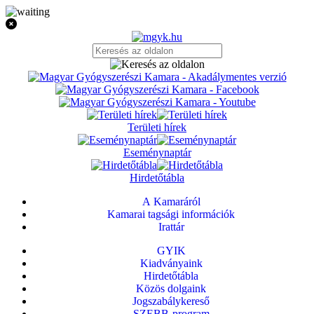
Területi hírek
Eseménynaptár
Hirdetőtábla
A Kamaráról
Kamarai tagsági információk
Irattár
GYIK
Kiadványaink
Hirdetőtábla
Közös dolgaink
Jogszabálykereső
SZEBB-program