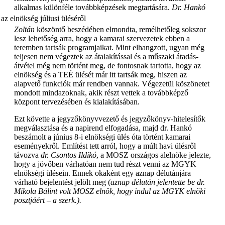
alkalmas különféle továbbképzések megtartására.
Dr. Hankó
Zoltán
köszöntő beszédében elmondta, remélhetőleg sokszor
lesz lehetőség arra, hogy a kamarai szervezetek ebben a
teremben tartsák programjaikat. Mint elhangzott, ugyan még
teljesen nem végeztek az átalakítással és a műszaki átadás-
átvétel még nem történt meg, de fontosnak tartotta, hogy az
elnökség és a TEÉ ülését már itt tartsák meg, hiszen az
alapvető funkciók már rendben vannak. Végezetül köszönetet
mondott mindazoknak, akik részt vettek a továbbképző
központ tervezésében és kialakításában.
Ezt követte a jegyzőkönyvvezető és jegyzőkönyv-hitelesítők
megválasztása és a napirend elfogadása, majd dr. Hankó
beszámolt a június 8-i elnökségi ülés óta történt kamarai
eseményekről. Említést tett arról, hogy a múlt havi ülésről
távozva
dr. Csontos Ildikó
, a MOSZ országos alelnöke jelezte,
hogy a jövőben várhatóan nem tud részt venni az MGYK
elnökségi ülésein. Ennek okaként egy aznap délutánjára
várható bejelentést jelölt meg (
aznap délután jelentette be dr.
Mikola Bálint volt MOSZ elnök, hogy indul az MGYK elnöki
posztjáért – a szerk.).