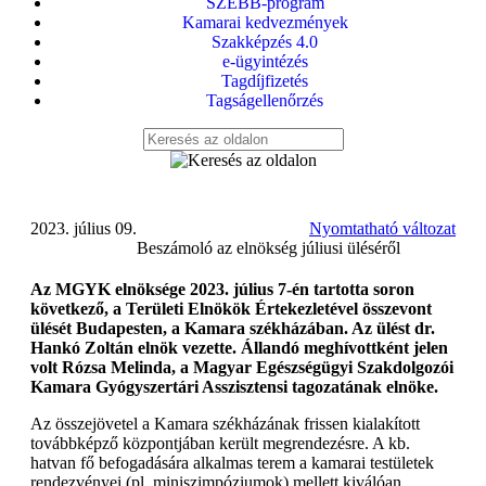
SZEBB-program
Kamarai kedvezmények
Szakképzés 4.0
e-ügyintézés
Tagdíjfizetés
Tagságellenőrzés
2023. július 09.
Nyomtatható változat
Beszámoló az elnökség júliusi üléséről
Az MGYK elnöksége 2023. július 7-én tartotta soron
következő, a Területi Elnökök Értekezletével összevont
ülését Budapesten, a Kamara székházában. Az ülést dr.
Hankó Zoltán elnök vezette. Állandó meghívottként jelen
volt Rózsa Melinda, a Magyar Egészségügyi Szakdolgozói
Kamara Gyógyszertári Asszisztensi tagozatának elnöke.
Az összejövetel a Kamara székházának frissen kialakított
továbbképző központjában került megrendezésre. A kb.
hatvan fő befogadására alkalmas terem a kamarai testületek
rendezvényei (pl. miniszimpóziumok) mellett kiválóan