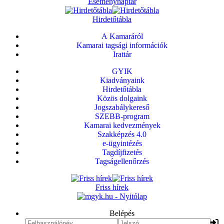
Eseménynaptár
Hirdetőtábla
A Kamaráról
Kamarai tagsági információk
Irattár
GYIK
Kiadványaink
Hirdetőtábla
Közös dolgaink
Jogszabálykereső
SZEBB-program
Kamarai kedvezmények
Szakképzés 4.0
e-ügyintézés
Tagdíjfizetés
Tagságellenőrzés
Friss hírek
Belépés