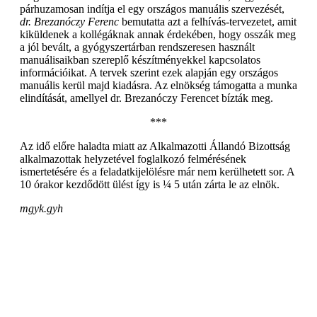
párhuzamosan indítja el egy országos manuális szervezését,
dr. Brezanóczy Ferenc
bemutatta azt a felhívás-tervezetet, amit
kiküldenek a kollégáknak annak érdekében, hogy osszák meg
a jól bevált, a gyógyszertárban rendszeresen használt
manuálisaikban szereplő készítményekkel kapcsolatos
információikat. A tervek szerint ezek alapján egy országos
manuális kerül majd kiadásra. Az elnökség támogatta a munka
elindítását, amellyel dr. Brezanóczy Ferencet bízták meg.
***
Az idő előre haladta miatt az Alkalmazotti Állandó Bizottság
alkalmazottak helyzetével foglalkozó felmérésének
ismertetésére és a feladatkijelölésre már nem kerülhetett sor. A
10 órakor kezdődött ülést így is ¼ 5 után zárta le az elnök.
mgyk.gyh