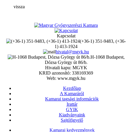
vissza
Kapcsolat
(+36-1) 351-9483, (+36-
1) 413-1924
hivatal@mgyk.hu
H-1068 Budapest,
Dózsa György út 86/b.
Hivatali kapu: MGYK
KRID azonosító: 338169369
Web: www.mgyk.hu
Kezdőlap
A Kamaráról
Kamarai tagsági információk
Irattár
GYIK
Kiadványaink
Sajtófigyelő
Kamarai kedvezmények