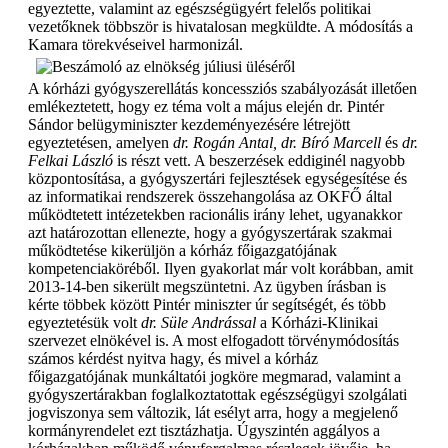
egyeztette, valamint az egészségügyért felelős politikai
vezetőknek többször is hivatalosan megküldte. A módosítás a
Kamara törekvéseivel harmonizál.
A kórházi gyógyszerellátás koncessziós szabályozását illetően
emlékeztetett, hogy ez téma volt a május elején dr. Pintér
Sándor belügyminiszter kezdeményezésére létrejött
egyeztetésen, amelyen
dr. Rogán Antal, dr. Bíró Marcell
és
dr.
Felkai László
is részt vett. A beszerzések eddiginél nagyobb
központosítása, a gyógyszertári fejlesztések egységesítése és
az informatikai rendszerek összehangolása az OKFŐ által
működtetett intézetekben racionális irány lehet, ugyanakkor
azt határozottan ellenezte, hogy a gyógyszertárak szakmai
működtetése kikerüljön a kórház főigazgatójának
kompetenciaköréből. Ilyen gyakorlat már volt korábban, amit
2013-14-ben sikerült megszüntetni. Az ügyben írásban is
kérte többek között Pintér miniszter úr segítségét, és több
egyeztetésük volt
dr. Süle Andrással
a Kórházi-Klinikai
szervezet elnökével is. A most elfogadott törvénymódosítás
számos kérdést nyitva hagy, és mivel a kórház
főigazgatójának munkáltatói jogköre megmarad, valamint a
gyógyszertárakban foglalkoztatottak egészségügyi szolgálati
jogviszonya sem változik, lát esélyt arra, hogy a megjelenő
kormányrendelet ezt tisztázhatja. Úgyszintén aggályos a