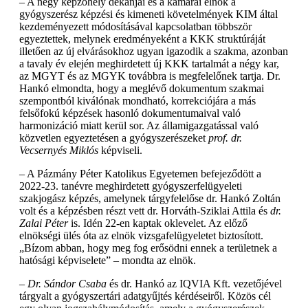
– A négy képzőhely dékánjai és a kamarai elnök a
gyógyszerész képzési és kimeneti követelmények KIM által
kezdeményezett módosításával kapcsolatban többször
egyeztettek, melynek eredményeként a KKK struktúráját
illetően az új elvárásokhoz ugyan igazodik a szakma, azonban
a tavaly év elején meghirdetett új KKK tartalmát a négy kar,
az MGYT és az MGYK továbbra is megfelelőnek tartja. Dr.
Hankó elmondta, hogy a meglévő dokumentum szakmai
szempontból kiválónak mondható, korrekciójára a más
felsőfokú képzések hasonló dokumentumaival való
harmonizáció miatt kerül sor. Az államigazgatással való
közvetlen egyeztetésen a gyógyszerészeket
prof.
dr.
Vecsernyés Miklós
képviseli.
– A Pázmány Péter Katolikus Egyetemen befejeződött a
2022-23. tanévre meghirdetett gyógyszerfelügyeleti
szakjogász képzés, amelynek tárgyfelelőse dr. Hankó Zoltán
volt és a képzésben részt vett dr. Horváth-Sziklai Attila és
dr.
Zalai Péter
is. Idén 22-en kaptak oklevelet. Az előző
elnökségi ülés óta az elnök vizsgafelügyeletet biztosított.
„Bízom abban, hogy meg fog erősödni ennek a területnek a
hatósági képviselete” – mondta az elnök.
– Dr. Sándor Csaba
és dr. Hankó az IQVIA Kft. vezetőjével
tárgyalt a gyógyszertári adatgyűjtés kérdéseiről. Közös cél