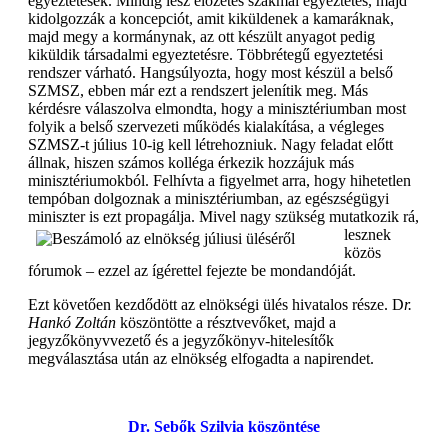
egyeztetések. Mindig lesz előzetes szakmai egyeztetés, majd
kidolgozzák a koncepciót, amit kiküldenek a kamaráknak,
majd megy a kormánynak, az ott készült anyagot pedig
kiküldik társadalmi egyeztetésre. Többrétegű egyeztetési
rendszer várható. Hangsúlyozta, hogy most készül a belső
SZMSZ, ebben már ezt a rendszert jelenítik meg. Más
kérdésre válaszolva elmondta, hogy a minisztériumban most
folyik a belső szervezeti működés kialakítása, a végleges
SZMSZ-t július 10-ig kell létrehozniuk. Nagy feladat előtt
állnak, hiszen számos kolléga érkezik hozzájuk más
minisztériumokból. Felhívta a figyelmet arra, hogy hihetetlen
tempóban dolgoznak a minisztériumban, az egészségügyi
miniszter is ezt propagálja.
Mivel nagy szükség mutatkozik rá,
lesznek
közös
fórumok – ezzel az ígérettel fejezte be mondandóját.
Ezt követően kezdődött az elnökségi ülés hivatalos része. D
r.
Hankó Zoltán
köszöntötte a résztvevőket, majd a
jegyzőkönyvvezető és a jegyzőkönyv-hitelesítők
megválasztása után az elnökség elfogadta a napirendet.
Dr. Sebők Szilvia köszöntése