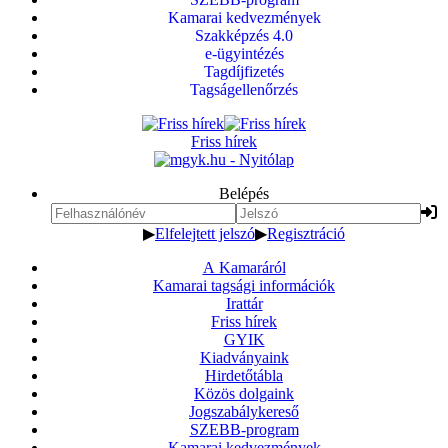
Kamarai kedvezmények
Szakképzés 4.0
e-ügyintézés
Tagdíjfizetés
Tagságellenőrzés
Friss hírek
Belépés
▶
Elfelejtett jelszó
▶
Regisztráció
A Kamaráról
Kamarai tagsági információk
Irattár
Friss hírek
GYIK
Kiadványaink
Hirdetőtábla
Közös dolgaink
Jogszabálykereső
SZEBB-program
Kamarai kedvezmények