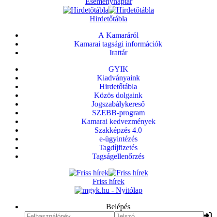
Eseménynaptár
Hirdetőtábla
A Kamaráról
Kamarai tagsági információk
Irattár
GYIK
Kiadványaink
Hirdetőtábla
Közös dolgaink
Jogszabálykereső
SZEBB-program
Kamarai kedvezmények
Szakképzés 4.0
e-ügyintézés
Tagdíjfizetés
Tagságellenőrzés
Friss hírek
Belépés