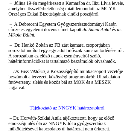
– Július 19-én megérkezett a Kamarába dr. Ilku Lívia levele,
amelyben összeférhetetlenség miatt lemondott az MGYK
Országos Etikai Bizottságának elnöki posztjáról.
– A Debreceni Egyetem Gyógyszerésztudományi Karán
címzetes egyetemi docens címet kapott
dr. Samu Antal
és
dr.
Mikola Bálint.
– Dr. Hankó Zoltán az FB zárt kamarai csoportjában
sorozatot indított egy-egy adott időszak kamarai történéseiről.
A sorozatban az előző napok eseményeiről szóló,
háttérinformációkat is tartalmazó beszámolók olvashatók.
– Dr. Vass Viktória,
a Közösségépítő munkacsoport vezetője
beszámolt a tervezett közösségi programokról: Ultrabalaton
futóverseny, síelés és közös bál az MOK és a MESZK
tagjaival.
Tájékoztató az NNGYK határozatokról
– Dr. Horváth-Sziklai Attila tájékoztatott, hogy az előző
elnökségi ülés óta az NNGYK-tól a gyógyszertárak
működtetésével kapcsolatos új határozat nem érkezett.