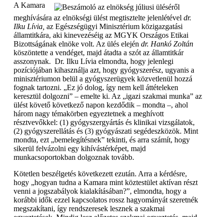
A Kamara
meghívására az elnökségi ülést megtisztelte jelenlétével
dr.
Ilku Lívia,
az Egészségügyi Minisztérium közigazgatási
államtitkára, aki kinevezéséig az MGYK Országos Etikai
Bizottságának elnöke volt. Az ülés elején
dr. Hankó Zoltán
köszöntette a vendéget, majd átadta a szót az államtitkár
asszonynak. Dr. Ilku Lívia elmondta, hogy jelenlegi
pozíciójában kihasználja azt, hogy gyógyszerész, ugyanis a
minisztériumon belül a gyógyszerügyek közvetlenül hozzá
fognak tartozni. „Ez jó dolog, így nem kell áttételeken
keresztül dolgozni” – emelte ki. Az „igazi szakmai munka” az
ülést követő következő napon kezdődik – mondta –, ahol
három nagy témakörben egyeztetnek a meghívott
résztvevőkkel: (1) gyógyszergyártás és klinikai vizsgálatok,
(2) gyógyszerellátás és (3) gyógyászati segédeszközök. Mint
mondta, ezt „bemelegítésnek” tekinti, és arra számít, hogy
sikerül felvázolni egy kihívástérképet, majd
munkacsoportokban dolgoznak tovább.
Kötetlen beszélgetés következett ezután. Arra a kérdésre,
hogy „hogyan tudna a Kamara mint köztestület aktívan részt
venni a jogszabályok kialakításában?”, elmondta, hogy a
korábbi idők ezzel kapcsolatos rossz hagyományát szeretnék
megszakítani, így rendszeresek lesznek a szakmai