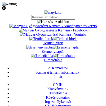
Területi hírek
Eseménynaptár
Hirdetőtábla
A Kamaráról
Kamarai tagsági információk
Irattár
GYIK
Kiadványaink
Hirdetőtábla
Közös dolgaink
Jogszabálykereső
SZEBB-program