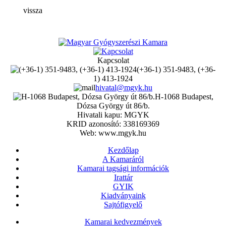
vissza
Kapcsolat
(+36-1) 351-9483, (+36-
1) 413-1924
hivatal@mgyk.hu
H-1068 Budapest,
Dózsa György út 86/b.
Hivatali kapu: MGYK
KRID azonosító: 338169369
Web: www.mgyk.hu
Kezdőlap
A Kamaráról
Kamarai tagsági információk
Irattár
GYIK
Kiadványaink
Sajtófigyelő
Kamarai kedvezmények