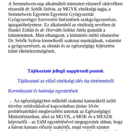
A Semmelweis-nap alkalmából miniszteri elismerő oklevélben
részesült
dr. Sebők Szilvia
, az MGYK elnökségi tagja
,
a
Semmelweis Egyetem Egyetemi Gyógyszertár
Gyógyszerügyi Szervezési Intézetének szakgyógyszerésze,
igazgatóhelyettese. Ez alkalomból az elnökség nevében dr.
Hankó Zoltán és
dr. Horváth-Sziklai Attila
gratulált a
kitüntetettnek. Mint elhangzott, a kitüntetés méltó elismerése
Dr. Sebők Szilvia kiemelkedő szakmai munkájának, valamint
a gyógyszerészet, az oktatás és az egészségügy fejlesztése
iránti elkötelezettségének.
Tájékoztató jellegű nappirendi pontok
Tájékoztató az előző elnökségi ülés óta történetekről
Kormányzati és hatósági egyeztetések
– Az egészségügyben működő szakmai kamarákról szóló
törvény módosításával kapcsolatban június 10-én
problémafeltáró megbeszélést tartottak az Egészségügyi
Minisztériumban, ahol az MGYK, a MOK és a MESZK
képviselői – az EüM egyetértésével megegyeztek abban, hogy
a három kamara először szakértői, majd vezetői szinten