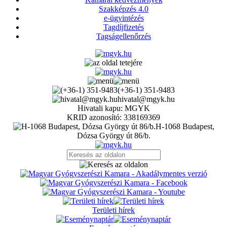
Szakképzés 4.0
e-ügyintézés
Tagdíjfizetés
Tagságellenőrzés
(+36-1) 351-9483
hivatal@mgyk.hu
Hivatali kapu: MGYK
KRID azonosító: 338169369
H-1068 Budapest,
Dózsa György út 86/b.
Területi hírek