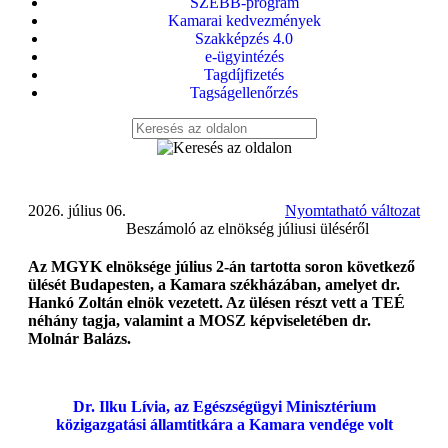
SZEBB-program
Kamarai kedvezmények
Szakképzés 4.0
e-ügyintézés
Tagdíjfizetés
Tagságellenőrzés
2026. július 06.
Nyomtatható változat
Beszámoló az elnökség júliusi üléséről
Az MGYK elnöksége július 2-án tartotta soron következő
ülését Budapesten, a Kamara székházában, amelyet dr.
Hankó Zoltán elnök vezetett. Az ülésen részt vett a TEÉ
néhány tagja, valamint a MOSZ képviseletében dr.
Molnár Balázs.
Dr. Ilku Lívia, az Egészségügyi Minisztérium
közigazgatási államtitkára a Kamara vendége volt