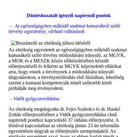
Döntéshozatalt igénylő napirendi pontok
– Az egészségügyben működő szakmai kamarákról szóló
törvény egyeztetése, várható változások
Az elnökség egyeztetett az egészségügyben működő szakmai
kamarákról szóló törvény módosítására irányuló, az MGYK,
a MOK és a MESZK közös előkészítésében készült
előterjesztésről és felkérte az MGYK képviseletét ellátókat
arra, hogy ennek a törvénynek a módosítására irányuló
tárgyalásokon, a törvénymódosítás első fázisában, lehetőség
szerint a kamarai kompetenciák minél szélesebb körét
próbálják meg érvényesíteni.
– Vidék gyógyszerellátása
Az elnökség megtárgyalta dr. Fejes Szabolcs és dr. Hankó
Zoltán előterjesztésében a Vidék gyógyszerellátása című
napirendi ponthoz kapcsolódó 37 oldalas előterjesztést. A
témával kapcsolatban az elnökség június 23-án informális
egyeztetésen tárgyalt az előterjesztés szempontjairól. Az
elnökség egyetértett azzal, hogy az ebben foglalt témák a