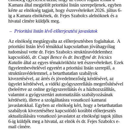
Kamara által megjelölt prioritási listán szerepeljenek, egyben
kérte az elnökség tagjait, hogy észrevételeiket 2026. július 6-
ig a Kamara elnökének, dr. Fejes Szabolcs alelnöknek és a
hivatal címére küldjék meg.
– Prioritási listán lévő előterjesztési javaslatok
Az elnökség megtárgyalta az előterjesztésben foglaltakat. A
prioritási listán lévő témákkal kapcsolatban jóváhagyólag
tudomásul vette dr. Fejes Szabolcs struktúravédelemhez
kapcsolódó,
dr. Csapi Bence
és
dr. Inceffyné dr. Ivicsics
Katalin
által az egyes témakörökhöz tett észrevételeiket. Ezek
figyelembevételével egyetért a prioritási listán szereplő, a
struktúravédelemmel, a betarthatatlan szabályok
kivezetésével, az árrés és jövedelmezőség kérdésével, az
ügyelet kérdésével, a vidéki gyógyszerellátás megerősítésével
(beleértve az online gyógyszerellátás és a házhozszállítás,
valamint a gyógyszertári automatizálás szabályozásának
kérdéseit), illetve a szolgáltatásra vonatkozó kamarai
javaslatokkal. Egyben az elnökség kéri, hogy a betarthatatlan
szabályok kivezetéséhez kapcsolódó korábbi előterjesztés
aktualizálására vonatkozó javaslatot az elnökségi tagok július
6-ig küldjék meg a hivatal, az elnök és dr. Fejes Szabolcs e-
mail címére.