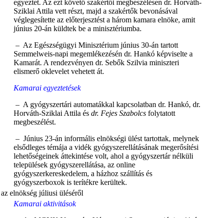
egyeztet. Az ezt követő szakértői megbeszélésen dr. Horváth-
Sziklai Attila vett részt, majd a szakértők bevonásával
véglegesítette az előterjesztést a három kamara elnöke, amit
június 20-án küldtek be a minisztériumba.
– Az Egészségügyi Minisztérium június 30-án tartott
Semmelweis-napi megemlékezésén dr. Hankó képviselte a
Kamarát. A rendezvényen dr. Sebők Szilvia miniszteri
elismerő oklevelet vehetett át.
Kamarai egyeztetések
– A gyógyszertári automatákkal kapcsolatban dr. Hankó, dr.
Horváth-Sziklai Attila és
dr. Fejes Szabolcs
folytatott
megbeszélést.
– Június 23-án informális elnökségi ülést tartottak, melynek
elsődleges témája a vidék gyógyszerellátásának megerősítési
lehetőségeinek áttekintése volt, ahol a gyógyszertár nélküli
települések gyógyszerellátása, az online
gyógyszerkereskedelem, a házhoz szállítás és
gyógyszerboxok is terítékre kerültek.
Kamarai aktivitások