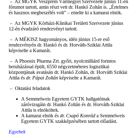
– Az MGYK Veszprém Vármegyei Szervezete június 11-én
fórumot tartott, amin részt vett dr. Hankó Zoltán is. „Értelmes
és hasznos megbeszélés volt” – emelte ki a kamarai elnök.
– Az MGYK Kórházi-Klinikai Területi Szervezete június
12-én évadzáró rendezvényt tartott.
– A MÉKISZ hagyományos, idén június 15-re eső
rendezvényén dr. Hankó és dr. Horváth-Sziklai Attila
képviselte a Kamarát.
– A Phoenix Pharma Zrt. győri, nyolcmilliárd forintos
beruházással épült, 6550 négyzetméteres logisztikai
központjának avatásán dr. Hankó Zoltán, dr. Horváth Sziklai
Attila és
dr. Pápai Zoltán
képviselte a Kamarát.
– Oktatási feladatok
A Semmelweis Egyetem GYTK hallgatóinak
záróvizsgáin dr. Hankó Zoltán és dr. Horváth-Sziklai
Attila is elnököltek.
A kamarai elnök és
dr. Csapó Konrád
a Semmelweis
Egyetem GYTK szakképzésében tartott előadást.
Egyebek