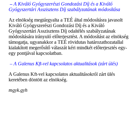
–
A Kiváló Gyógyszerészi Gondozási Díj és a Kiváló
Gyógyszertári Asszisztens Díj szabályzatának módosítása
Az elnökség megtárgyalta a TEÉ által módosításra javasolt
Kiváló Gyógyszerészi Gondozási Díj és a Kiváló
Gyógyszertári Asszisztens Díj odaítélés szabályzatának
módosítására irányuló előterjesztést. A módosítást az elnökség
támogatja, ugyanakkor a TEÉ rövidutas határozathozatallal
kialakított megerősítő válaszát kéri mindkét előterjesztés egy-
egy pontjával kapcsolatban.
–
A Galenus Kft-vel kapcsolatos aktualitások (zárt ülés)
A Galenus Kft-vel kapcsolatos aktualitásokról zárt ülés
keretében döntött az elnökség.
mgyk.gyh