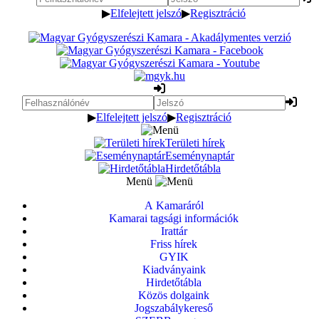
▶
Elfelejtett jelszó
▶
Regisztráció
▶
Elfelejtett jelszó
▶
Regisztráció
Területi hírek
Eseménynaptár
Hirdetőtábla
Menü
A Kamaráról
Kamarai tagsági információk
Irattár
Friss hírek
GYIK
Kiadványaink
Hirdetőtábla
Közös dolgaink
Jogszabálykereső