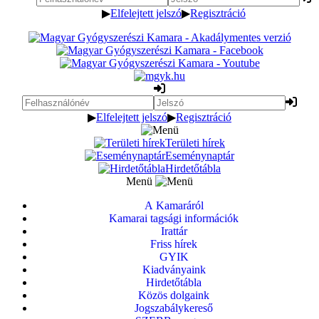
▶
Elfelejtett jelszó
▶
Regisztráció
▶
Elfelejtett jelszó
▶
Regisztráció
Területi hírek
Eseménynaptár
Hirdetőtábla
Menü
A Kamaráról
Kamarai tagsági információk
Irattár
Friss hírek
GYIK
Kiadványaink
Hirdetőtábla
Közös dolgaink
Jogszabálykereső