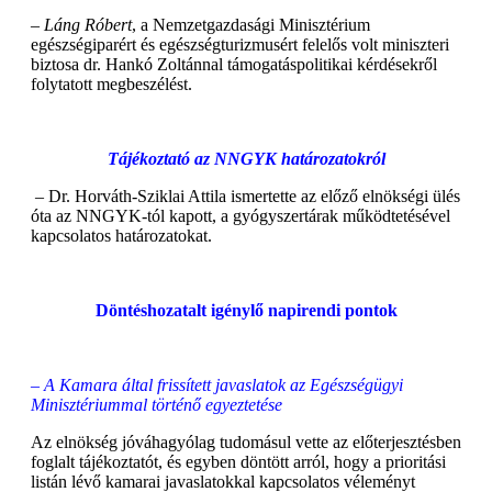
–
Láng Róbert
, a Nemzetgazdasági Minisztérium
egészségiparért és egészségturizmusért felelős volt miniszteri
biztosa dr. Hankó Zoltánnal támogatáspolitikai kérdésekről
folytatott megbeszélést.
Tájékoztató az NNGYK határozatokról
–
Dr. Horváth-Sziklai Attila ismertette az előző elnökségi ülés
óta az NNGYK-tól kapott, a gyógyszertárak működtetésével
kapcsolatos határozatokat.
Döntéshozatalt igénylő napirendi pontok
– A Kamara által frissített javaslatok az Egészségügyi
Minisztériummal történő egyeztetése
Az elnökség jóváhagyólag tudomásul vette az előterjesztésben
foglalt tájékoztatót, és egyben döntött arról, hogy a prioritási
listán lévő kamarai javaslatokkal kapcsolatos véleményt