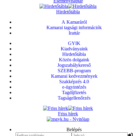
Eseménynaptár
Hirdetőtábla
A Kamaráról
Kamarai tagsági információk
Irattár
GYIK
Kiadványaink
Hirdetőtábla
Közös dolgaink
Jogszabálykereső
SZEBB-program
Kamarai kedvezmények
Szakképzés 4.0
e-ügyintézés
Tagdíjfizetés
Tagságellenőrzés
Friss hírek
Belépés