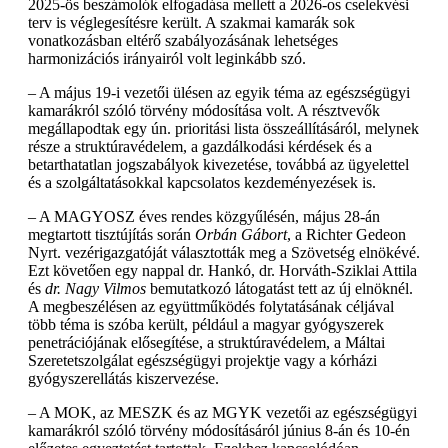
2025-ös beszámolók elfogadása mellett a 2026-os cselekvési
terv is véglegesítésre került. A szakmai kamarák sok
vonatkozásban eltérő szabályozásának lehetséges
harmonizációs irányairól volt leginkább szó.
– A május 19-i vezetői ülésen az egyik téma az egészségügyi
kamarákról szóló törvény módosítása volt. A résztvevők
megállapodtak egy ún. prioritási lista összeállításáról, melynek
része a struktúravédelem, a gazdálkodási kérdések és a
betarthatatlan jogszabályok kivezetése, továbbá az ügyelettel
és a szolgáltatásokkal kapcsolatos kezdeményezések is.
– A MAGYOSZ éves rendes közgyűlésén, május 28-án
megtartott tisztújítás során
Orbán Gábort
, a Richter Gedeon
Nyrt. vezérigazgatóját választották meg a Szövetség elnökévé.
Ezt követően egy nappal dr. Hankó, dr. Horváth-Sziklai Attila
és
dr. Nagy Vilmos
bemutatkozó látogatást tett az új elnöknél.
A megbeszélésen az együttműködés folytatásának céljával
több téma is szóba került, például a magyar gyógyszerek
penetrációjának elősegítése, a struktúravédelem, a Máltai
Szeretetszolgálat egészségügyi projektje vagy a kórházi
gyógyszerellátás kiszervezése.
– A MOK, az MESZK és az MGYK vezetői az egészségügyi
kamarákról szóló törvény módosításáról június 8-án és 10-én