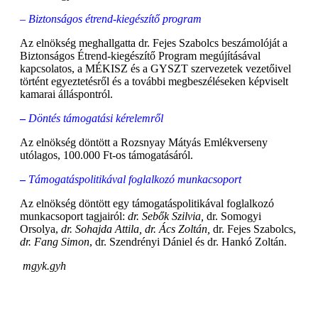
–
Biztonságos étrend-kiegészítő program
Az elnökség meghallgatta dr. Fejes Szabolcs beszámolóját a
Biztonságos Étrend-kiegészítő Program megújításával
kapcsolatos, a MÉKISZ és a GYSZT szervezetek vezetőivel
történt egyeztetésről és a további megbeszéléseken képviselt
kamarai álláspontról.
–
Döntés támogatási kérelemről
Az elnökség döntött a Rozsnyay Mátyás Emlékverseny
utólagos, 100.000 Ft-os támogatásáról.
–
Támogatáspolitikával foglalkozó munkacsoport
Az elnökség döntött egy támogatáspolitikával foglalkozó
munkacsoport tagjairól:
dr. Sebők Szilvia,
dr. Somogyi
Orsolya,
dr. Sohajda Attila, dr. Ács Zoltán,
dr. Fejes Szabolcs,
dr. Fang Simon
, dr. Szendrényi Dániel és dr. Hankó Zoltán.
mgyk.gyh