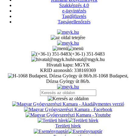
Szakképzés 4.0
e-ügyintézés
Tagdíjfizetés
Tagságellenőrzés
(+36-1) 351-9483
hivatal@mgyk.hu
Hivatali kapu: MGYK
KRID azonosító: 338169369
H-1068 Budapest,
Dózsa György út 86/b.
Területi hírek