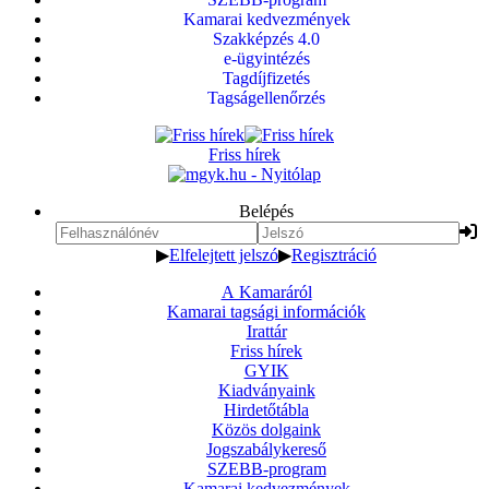
Kamarai kedvezmények
Szakképzés 4.0
e-ügyintézés
Tagdíjfizetés
Tagságellenőrzés
Friss hírek
Belépés
▶
Elfelejtett jelszó
▶
Regisztráció
A Kamaráról
Kamarai tagsági információk
Irattár
Friss hírek
GYIK
Kiadványaink
Hirdetőtábla
Közös dolgaink
Jogszabálykereső
SZEBB-program
Kamarai kedvezmények