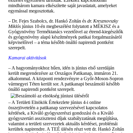
előzetes egyeztetést tartottak. Ezekhez kapcsolódóan
mindhárom kamara elkészítette saját javaslatait, amelyeket
egymással megosztottak.
– Dr. Fejes Szabolcs, dr. Hankó Zoltán és
dr. Kresznovszky
Miklós
június 10-én megbeszélést folytatott a MÉKISZ és a
Gyógynövény Terméktanács vezetőivel az étrend-kiegészítők
és gyógynövény alapú készítmények patikai forgalmazásáról
képviselőivel – a téma később önálló napirendi pontként
szerepelt.
Kamarai aktivitások
– A hagyományokhoz hűen, idén is június első szerdáján
került megrendezésre az Országos Patikanap, immáron 21.
alkalommal. A központi rendezvényre a Győr-Moson-Sopron
vármegyei Téten került sor. A patikanapi beszámoló később
önálló napirendi pontként szerepelt.
– A Területi Elnökök Értekezlete június 4-i online
összejövetelén a patikanap szervezésével kapcsolatos
kérdések, a Kiváló gyógyszerészi gondozási és a Kiváló
gyógyszertári asszisztensi díjak szabályzatának megújítása,
valamint a területi szervezetek aktuális kérdései, problémái
kerültek napirendre. A TEÉ ülésén részt vett dr. Hankó Zoltán