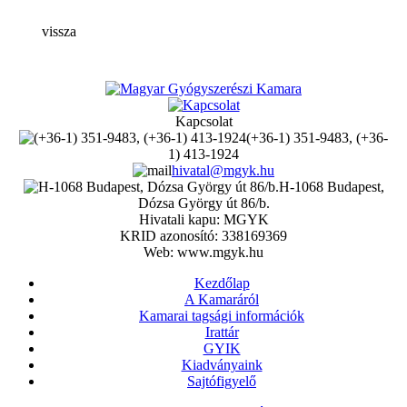
vissza
Kapcsolat
(+36-1) 351-9483, (+36-
1) 413-1924
hivatal@mgyk.hu
H-1068 Budapest,
Dózsa György út 86/b.
Hivatali kapu: MGYK
KRID azonosító: 338169369
Web: www.mgyk.hu
Kezdőlap
A Kamaráról
Kamarai tagsági információk
Irattár
GYIK
Kiadványaink
Sajtófigyelő