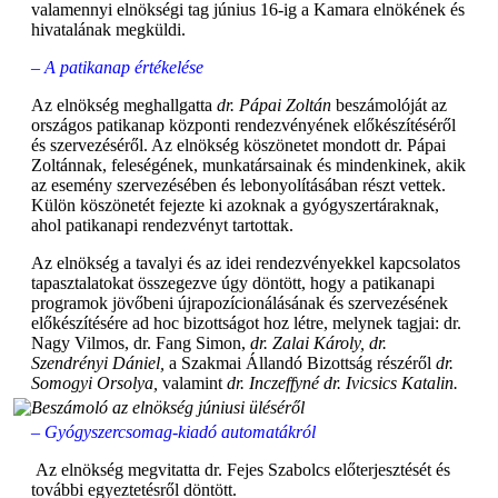
valamennyi elnökségi tag június 16-ig a Kamara elnökének és
hivatalának megküldi.
– A patikanap értékelése
Az elnökség meghallgatta
dr. Pápai Zoltán
beszámolóját az
országos patikanap központi rendezvényének előkészítéséről
és szervezéséről. Az elnökség köszönetet mondott dr. Pápai
Zoltánnak, feleségének, munkatársainak és mindenkinek, akik
az esemény szervezésében és lebonyolításában részt vettek.
Külön köszönetét fejezte ki azoknak a gyógyszertáraknak,
ahol patikanapi rendezvényt tartottak.
Az elnökség a tavalyi és az idei rendezvényekkel kapcsolatos
tapasztalatokat összegezve úgy döntött, hogy a patikanapi
programok jövőbeni újrapozícionálásának és szervezésének
előkészítésére ad hoc bizottságot hoz létre, melynek tagjai: dr.
Nagy Vilmos, dr. Fang Simon,
dr. Zalai Károly, dr.
Szendrényi Dániel,
a Szakmai Állandó Bizottság részéről
dr.
Somogyi Orsolya,
valamint
dr. Inczeffyné dr. Ivicsics Katalin.
– Gyógyszercsomag-kiadó automatákról
Az elnökség megvitatta dr. Fejes Szabolcs előterjesztését és
további egyeztetésről döntött.