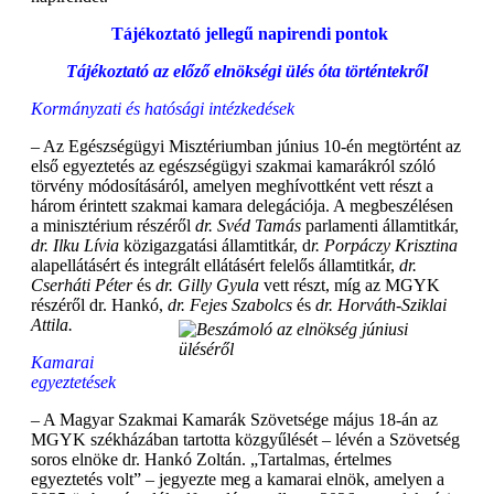
Tájékoztató jellegű napirendi pontok
Tájékoztató az előző elnökségi ülés óta történtekről
Kormányzati és hatósági intézkedések
– Az Egészségügyi Misztériumban június 10-én megtörtént az
első egyeztetés az egészségügyi szakmai kamarákról szóló
törvény módosításáról, amelyen meghívottként vett részt a
három érintett szakmai kamara delegációja. A megbeszélésen
a minisztérium részéről
dr. Svéd Tamás
parlamenti államtitkár,
dr. Ilku Lívia
közigazgatási államtitkár, d
r. Porpáczy Krisztina
alapellátásért és integrált ellátásért felelős államtitkár,
dr.
Cserháti Péter
és
dr. Gilly Gyula
vett részt, míg az MGYK
részéről dr. Hankó,
dr. Fejes Szabolcs
és
dr. Horváth-Sziklai
Attila.
Kamarai
egyeztetések
– A Magyar Szakmai Kamarák Szövetsége május 18-án az
MGYK székházában tartotta közgyűlését – lévén a Szövetség
soros elnöke dr. Hankó Zoltán. „Tartalmas, értelmes
egyeztetés volt” – jegyezte meg a kamarai elnök, amelyen a