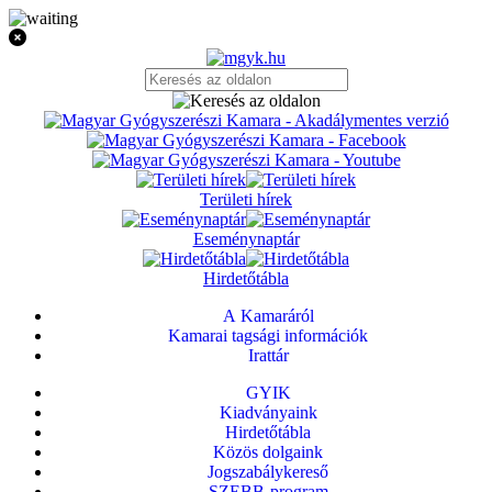
Területi hírek
Eseménynaptár
Hirdetőtábla
A Kamaráról
Kamarai tagsági információk
Irattár
GYIK
Kiadványaink
Hirdetőtábla
Közös dolgaink
Jogszabálykereső
SZEBB-program