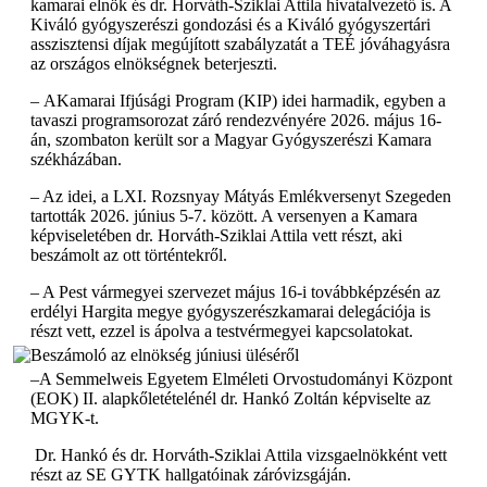
kamarai elnök és dr. Horváth-Sziklai Attila hivatalvezető is. A
Kiváló gyógyszerészi gondozási és a Kiváló gyógyszertári
asszisztensi díjak megújított szabályzatát a TEÉ jóváhagyásra
az országos elnökségnek beterjeszti.
– AKamarai Ifjúsági Program (KIP) idei harmadik, egyben a
tavaszi programsorozat záró rendezvényére 2026. május 16-
án, szombaton került sor a Magyar Gyógyszerészi Kamara
székházában.
– Az idei, a LXI. Rozsnyay Mátyás Emlékversenyt Szegeden
tartották 2026. június 5-7. között. A versenyen a Kamara
képviseletében dr. Horváth-Sziklai Attila vett részt, aki
beszámolt az ott történtekről.
– A Pest vármegyei szervezet május 16-i továbbképzésén az
erdélyi Hargita megye gyógyszerészkamarai delegációja is
részt vett, ezzel is ápolva a testvérmegyei kapcsolatokat.
–A Semmelweis Egyetem Elméleti Orvostudományi Központ
(EOK) II. alapkőletételénél dr. Hankó Zoltán képviselte az
MGYK-t.
Dr. Hankó és dr. Horváth-Sziklai Attila vizsgaelnökként vett
részt az SE GYTK hallgatóinak záróvizsgáján.