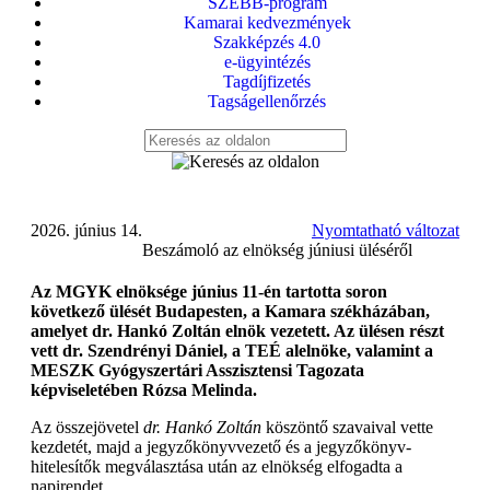
SZEBB-program
Kamarai kedvezmények
Szakképzés 4.0
e-ügyintézés
Tagdíjfizetés
Tagságellenőrzés
2026. június 14.
Nyomtatható változat
Beszámoló az elnökség júniusi üléséről
Az MGYK elnöksége június 11-én tartotta soron
következő ülését Budapesten, a Kamara székházában,
amelyet dr. Hankó Zoltán elnök vezetett. Az ülésen részt
vett dr. Szendrényi Dániel, a TEÉ alelnöke, valamint a
MESZK Gyógyszertári Asszisztensi Tagozata
képviseletében Rózsa Melinda.
Az összejövetel
dr. Hankó Zoltán
köszöntő szavaival vette
kezdetét, majd a jegyzőkönyvvezető és a jegyzőkönyv-
hitelesítők megválasztása után az elnökség elfogadta a
napirendet.