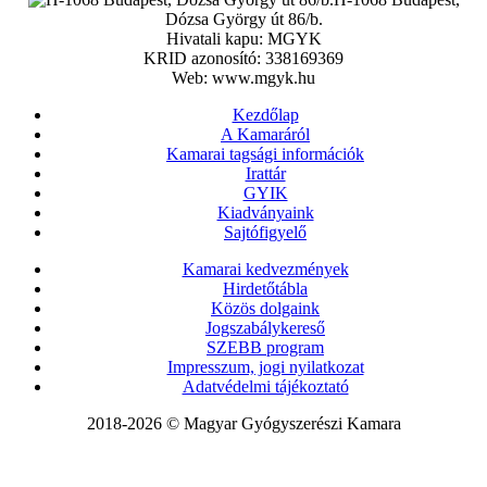
Dózsa György út 86/b.
Hivatali kapu: MGYK
KRID azonosító: 338169369
Web: www.mgyk.hu
Kezdőlap
A Kamaráról
Kamarai tagsági információk
Irattár
GYIK
Kiadványaink
Sajtófigyelő
Kamarai kedvezmények
Hirdetőtábla
Közös dolgaink
Jogszabálykereső
SZEBB program
Impresszum, jogi nyilatkozat
Adatvédelmi tájékoztató
2018-2026 © Magyar Gyógyszerészi Kamara