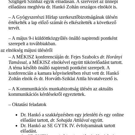
Szigligeti Színház egyik előadásán. A szervezet az ünnepi
előadásra meghívta dr. Hankó Zoltán országos elnököt is.
– A Gyógyszerészi Hírlap szerkesztőbizottságának ülésén
értékelték a lap előző számát és elkészítették a következő
tervét.
– A május 9-i küldöttközgyűlés önálló napirendi pontként
szerepelt a továbbiakban.
– A MÉKISZ konferenciáján dr. Fejes Szabolcs
dr. Horányi
Tamással
, a MÉKISZ elnökével együtt tükörelőadást tartott.
A téma később önálló napirendi pontként szerepelt. A
konferencián a kamara képviseletében részt vett dr. Hankó
Zoltán elnök és dr. Horváth-Sziklai Attila hivatalvezető is.
– A Kommunikációs munkabizottság ülésén az aktuális
kommunikációs kérdésekről egyeztettek.
– Oktatási feladatok
Dr. Hankó a szakképzésben egy jelenléti és egy online
előadást tartott,
dr. Sohajda Attilával
együtt.
Dr. Hankó az SE GYTK IV. évfolyamának tartott
előadást.