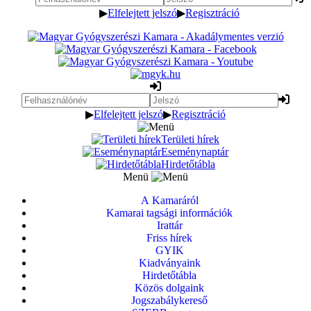
▶
Elfelejtett jelszó
▶
Regisztráció
▶
Elfelejtett jelszó
▶
Regisztráció
Területi hírek
Eseménynaptár
Hirdetőtábla
Menü
A Kamaráról
Kamarai tagsági információk
Irattár
Friss hírek
GYIK
Kiadványaink
Hirdetőtábla
Közös dolgaink
Jogszabálykereső