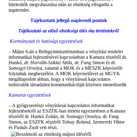
hitelesítők megválasztása után az elnökség elfogadta a
napirendet.
Tájékoztató jellegű napirendi pontok
Tájékoztató az előző elnökségi ülés óta történtekről
Kormányzati és hatósági egyeztetések
– Május 6-án a Belügyminisztériumban a vényírási rendelet
informatikai fejlesztésével kapcsolatban a Kamara részéről dr.
Hankó,
dr. Horváth-Sziklai Attila, dr. Fang Simon
és
dr.
Somogyi Orsolya
, valamit a MOK és a MESZK képviselői
folytattak megbeszélést. A MOK képviselőivel az MGYK
megállapodott abban, hogy a vényírással kapcsolatos
tudnivalók társadalmi kommunikációját közösen menedzselik
Kamarai egyeztetések
– A gyógyszerészi vényírással kapcsolatos informatikai
fejlesztésekről az ESZFK-ban történt egyeztetésen a Kamara
részéről dr. Hankó Zoltán, dr. Somogyi Orsolya, dr. Fang
Simon, az ESZFK részéről
Tolnay Roland, Szemereki Viktor
és
Puskás Zsolt
vett részt.