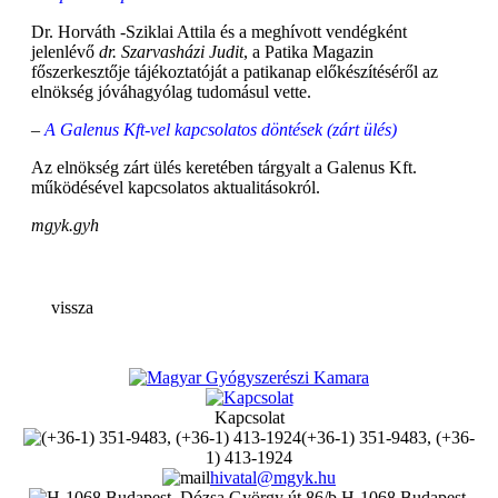
Dr. Horváth -Sziklai Attila és a meghívott vendégként
jelenlévő
dr. Szarvasházi Judit
, a Patika Magazin
főszerkesztője tájékoztatóját a patikanap előkészítéséről az
elnökség jóváhagyólag tudomásul vette.
–
A
Galenus Kft-vel kapcsolatos döntések (zárt ülés)
Az elnökség zárt ülés keretében tárgyalt a Galenus Kft.
működésével kapcsolatos aktualitásokról.
mgyk.gyh
vissza
Kapcsolat
(+36-1) 351-9483, (+36-
1) 413-1924
hivatal@mgyk.hu
H-1068 Budapest,