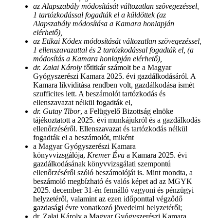
az Alapszabály módosítását változatlan szövegezéssel,
1 tartózkodással fogadták el a küldöttek (az
Alapszabály módosítása a Kamara honlapján
elérhető),
az Etikai Kódex módosítását változatlan szövegezéssel,
1 ellenszavazattal és 2 tartózkodással fogadták el, (a
módosítás a Kamara honlapján elérhető),
dr. Zalai Károly
főtitkár számolt be a Magyar
Gyógyszerészi Kamara 2025. évi gazdálkodásáról. A
Kamara likviditása rendben volt, gazdálkodása ismét
szufficites lett. A beszámolót tartózkodás és
ellenszavazat nélkül fogadták el,
dr. Gutay Tibor
, a Felügyelő Bizottság elnöke
tájékoztatott a 2025. évi munkájukról és a gazdálkodás
ellenőrzéséről. Ellenszavazat és tartózkodás nélkül
fogadták el a beszámolót, miként
a Magyar Gyógyszerészi Kamara
könyvvizsgálója,
Kremer Éva
a Kamara 2025. évi
gazdálkodásának könyvvizsgálati szempontú
ellenőrzéséről szóló beszámolóját is. Mint mondta, a
beszámoló megbízható és valós képet ad az MGYK
2025. december 31-én fennálló vagyoni és pénzügyi
helyzetéről, valamint az ezen időponttal végződő
gazdasági évre vonatkozó jövedelmi helyzetéről;
dr. Zalai Károly a Magyar Gyógyszerészi Kamara