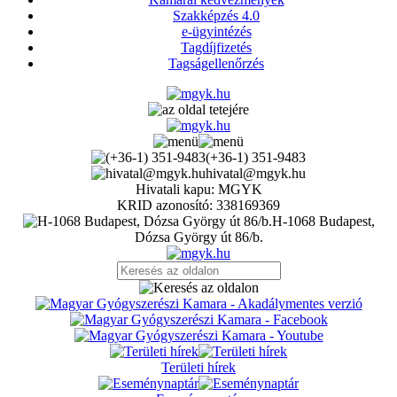
Szakképzés 4.0
e-ügyintézés
Tagdíjfizetés
Tagságellenőrzés
(+36-1) 351-9483
hivatal@mgyk.hu
Hivatali kapu: MGYK
KRID azonosító: 338169369
H-1068 Budapest,
Dózsa György út 86/b.
Területi hírek