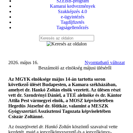
SZEBB-program
Kamarai kedvezmények
Szakképzés 4.0
e-ügyintézés
Tagdíjfizetés
Tagságellenőrzés
2026. május 16.
Nyomtatható változat
Beszámoló az elnökség májusi üléséről
Az MGYK elnöksége május 14-án tartotta soron
következő ülését Budapesten, a Kamara székházában,
amelyet dr. Hankó Zoltán elnök vezetett. Az ülésen részt
vett dr. Szendrényi Dániel, a TEÉ alelnöke és dr. Kántor
Attila Pest vármegyei elnök, a MOSZ képviseletében
Hegedüs Józsefné dr. főtitkár, valamint a MESZK
Gyógyszertári Asszisztensi Tagozata képviseletében
Csiszár Zoltánné.
Az összejövetel
dr. Hankó Zoltán
köszöntő szavaival vette
kezdetét, majd a jegyzőkönyvvezető és a jegyzőkönyv-