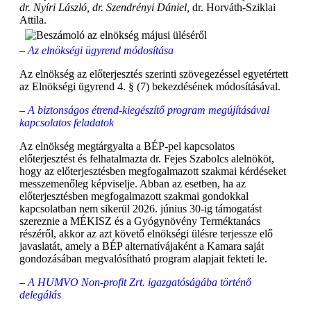
dr. Nyíri László, dr. Szendrényi Dániel,
dr. Horváth-Sziklai
Attila.
–
A
z e
lnökségi ügyrend módosítása
Az elnökség az előterjesztés szerinti szövegezéssel egyetértett
az Elnökségi ügyrend 4. § (7) bekezdésének módosításával.
–
A biztonságos étrend-kiegészítő program megújításával
kapcsolatos feladatok
Az elnökség megtárgyalta a BÉP-pel kapcsolatos
előterjesztést és felhatalmazta dr. Fejes Szabolcs alelnököt,
hogy az előterjesztésben megfogalmazott szakmai kérdéseket
messzemenőleg képviselje. Abban az esetben, ha az
előterjesztésben megfogalmazott szakmai gondokkal
kapcsolatban nem sikerül 2026. június 30-ig támogatást
szereznie a MÉKISZ és a Gyógynövény Terméktanács
részéről, akkor az azt követő elnökségi ülésre terjessze elő
javaslatát, amely a BÉP alternatívájaként a Kamara saját
gondozásában megvalósítható program alapjait fekteti le.
–
A HUMVO Non-profit Zrt. igazgatóságába történő
delegálás