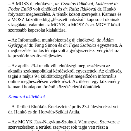
– A MOSZ új elnökével,
dr. Csontos Ildikóval
,
Lukácsné dr.
Fodor Enikő
volt elnökkel és
dr. Raisz Ildikóval
dr. Hankó
folytatott megbeszélést. A témák között szerepelt a Kamara és
a MOSZ közötti eddig „fékezett habzású” kapcsolat okainak
vizsgálata, valamint az MGYK, a MOSZ és az MGYT közti
szorosabb kapcsolat kialakítása.
– Az Informatikai munkabizottság új elnökével,
dr. Ádám
Györggyel
dr. Fang Simon és
dr. Fejes Szabolcs
egyeztetett. A
megbeszélés fontos témája volt a gyógyszerészi vényíráshoz
kapcsolódó szoftverfejlesztés.
– Az április 29-i rendkívüli elnökségi megbeszélésen az
aktuális szakmapolitikai kérdésekről egyeztettek. Az elnökség
tagjai a május 9-i küldöttközgyűlést megelőzően informális
online megbeszélésen vettek részt. Az ülésen egy közlemény
kamarai honlapon történő közzétételéről döntöttek.
Kamarai aktivitások
– A Területi Elnökök Értekezlete április 23-i ülésén részt vett
dr. Hankó és dr. Horváth-Sziklai Attila.
– Az MGYK Jász-Nagykun-Szolnok Vármegyei Szervezete
szervezésében a területi szervezet sok tagja vett részt a