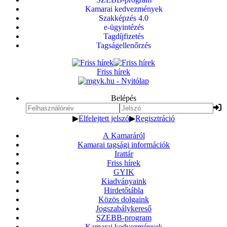
Kamarai kedvezmények
Szakképzés 4.0
e-ügyintézés
Tagdíjfizetés
Tagságellenőrzés
Friss hírek
Belépés
▶
Elfelejtett jelszó
▶
Regisztráció
A Kamaráról
Kamarai tagsági információk
Irattár
Friss hírek
GYIK
Kiadványaink
Hirdetőtábla
Közös dolgaink
Jogszabálykereső
SZEBB-program
Kamarai kedvezmények