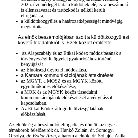
2025. évi mérlegét tárta a küldöttek elé; ez a beszámoló
is ellenszavazat és tartózkodás nélkül került
elfogadásra,
a küldöttközgyűlés a határozatképességét mindvégig
megtartotta.
Az elnök beszámolójában szólt a küldöttközgyűlést
követő feladatokról is. Ezek között említette
az Alapszabály és az Etikai kódex módosításának a
törvényességi felügyelet gyakorlójához történő
benyújtását
az Elnökségi ügyrend módosítása,
a Kamara kommunikációjának áttekintését,
az MGYT, a MOSZ és az MGYK közötti
együttműködés előkészítése,
a MOK és az MGYK közös társadalmi
kommunikációjának előkészítését a vényírással
kapcsolatban,
Az Etikai Kódex átfogó felülvizsgálatának
előkészítését.
Az elnökség a beszámolót elfogadta és döntött az egyes
témakörök felelőseiről: dr. Hankó Zoltán, dr. Somogyi
Orsolya,
dr. Bodor Áron
, a három alelnök, dr. Sohajda Attila,