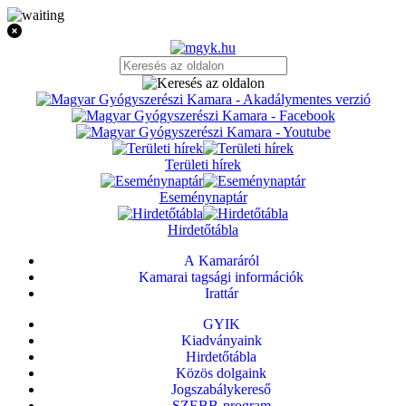
Területi hírek
Eseménynaptár
Hirdetőtábla
A Kamaráról
Kamarai tagsági információk
Irattár
GYIK
Kiadványaink
Hirdetőtábla
Közös dolgaink
Jogszabálykereső
SZEBB-program