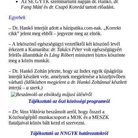
Az SE GYTK szemináriumi napján dr. Hankó,
dr.
Fang Máté
és
dr. Csapó Konrád
tartott előadást.
Egyebek
– Dr. Hankó interjút adott a házipatika.com-nak. „Korrekt
cikk” jelent meg ebből – jegyezte meg az elnök.
– A leköszönő egészségügyi vezetőktől két köszönő levél
érkezett a Kamarába:
dr. Takács Péter
volt egészségügyért
felelős államtitkár és
Láng Róbert
miniszteri biztos köszönte
meg a közös munkát.
– Dr. Hankó Zoltán jelezte, hogy az Index egyik újságírója
interjút készített vele, amelynek megjelenése a közeljövőben
várható
(Időközben megjelent a dr. Hankó Zoltánnal készített
interjú – a szerk.)
Tájékoztató az őszi közösségi programról
–
Dr. Vass Viktória
beszámolt arról, hogy ősszel a
Közösségépítő munkacsoport a MOK és a MESZK
fiataljaival közös bált kezd el szervezni.
Tájékoztató az NNGYK határozatokról