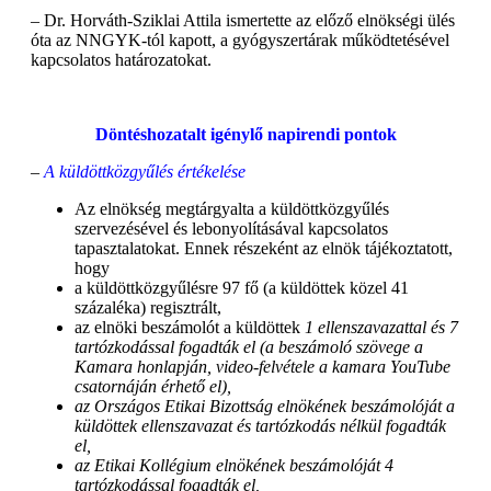
–
Dr. Horváth-Sziklai Attila ismertette az előző elnökségi ülés
óta az NNGYK-tól kapott, a gyógyszertárak működtetésével
kapcsolatos határozatokat.
Döntéshozatalt igénylő napirendi pontok
–
A küldöttközgyűlés értékelése
Az elnökség megtárgyalta a küldöttközgyűlés
szervezésével és lebonyolításával kapcsolatos
tapasztalatokat. Ennek részeként az elnök tájékoztatott,
hogy
a küldöttközgyűlésre 97 fő (a küldöttek közel 41
százaléka) regisztrált,
az elnöki beszámolót a küldöttek
1 ellenszavazattal és 7
tartózkodással fogadták el (a beszámoló szövege a
Kamara honlapján, video-felvétele a kamara YouTube
csatornáján érhető el),
az Országos Etikai Bizottság elnökének beszámolóját a
küldöttek ellenszavazat és tartózkodás nélkül fogadták
el,
az Etikai Kollégium elnökének beszámolóját 4
tartózkodással fogadták el,