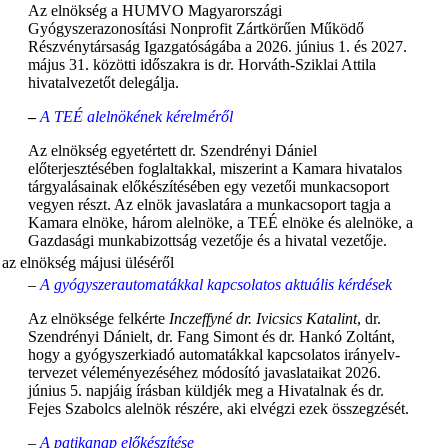
Az elnökség a HUMVO Magyarországi
Gyógyszerazonosítási Nonprofit Zártkörűen Működő
Részvénytársaság Igazgatóságába a 2026. június 1. és 2027.
május 31. közötti időszakra is dr. Horváth-Sziklai Attila
hivatalvezetőt delegálja.
–
A TEÉ alelnökének kérelméről
Az elnökség egyetértett dr. Szendrényi Dániel
előterjesztésében foglaltakkal, miszerint a Kamara hivatalos
tárgyalásainak előkészítésében egy vezetői munkacsoport
vegyen részt. Az elnök javaslatára a munkacsoport tagja a
Kamara elnöke, három alelnöke, a TEÉ elnöke és alelnöke, a
Gazdasági munkabizottság vezetője és a hivatal vezetője.
–
A gyógyszerautomatákkal kapcsolatos aktuális kérdések
Az elnöksége felkérte
Inczeffyné dr. Ivicsics Katalint
, dr.
Szendrényi Dánielt, dr. Fang Simont és dr. Hankó Zoltánt,
hogy a gyógyszerkiadó automatákkal kapcsolatos irányelv-
tervezet véleményezéséhez módosító javaslataikat 2026.
június 5. napjáig írásban küldjék meg a Hivatalnak és dr.
Fejes Szabolcs alelnök részére, aki elvégzi ezek összegzését.
–
A patikanap előkészítése