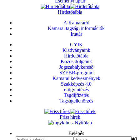
Eseménynaptár
Hirdetőtábla
A Kamaráról
Kamarai tagsági információk
Irattár
GYIK
Kiadványaink
Hirdetőtábla
Közös dolgaink
Jogszabálykereső
SZEBB-program
Kamarai kedvezmények
Szakképzés 4.0
e-ügyintézés
Tagdíjfizetés
Tagságellenőrzés
Friss hírek
Belépés