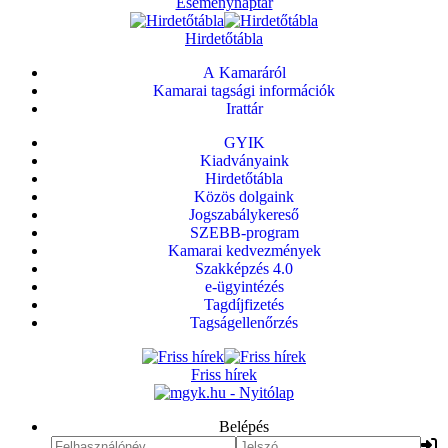
Eseménynaptár
Hirdetőtábla
A Kamaráról
Kamarai tagsági információk
Irattár
GYIK
Kiadványaink
Hirdetőtábla
Közös dolgaink
Jogszabálykereső
SZEBB-program
Kamarai kedvezmények
Szakképzés 4.0
e-ügyintézés
Tagdíjfizetés
Tagságellenőrzés
Friss hírek
Belépés