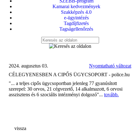
SZEBB-program
Kamarai kedvezmények
Szakképzés 4.0
e-ügyintézés
Tagdíjfizetés
Tagságellenőrzés
2024. augusztus 03.
Nyomtatható változat
CÉLEGYENESBEN A CIPŐS ÜGYCSOPORT - police.hu
"... a teljes cipős ügycsoportban jelenleg 77 gyanúsított
szerepel: 30 orvos, 21 cégvezető, 14 alkalmazott, 6 orvosi
asszisztens és 6 szociális intézményi dolgozó"...
tovább.
vissza