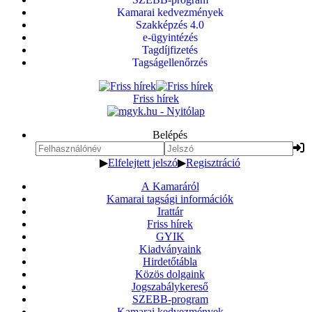
Kamarai kedvezmények
Szakképzés 4.0
e-ügyintézés
Tagdíjfizetés
Tagságellenőrzés
Friss hírek
Belépés
▶
Elfelejtett jelszó
▶
Regisztráció
A Kamaráról
Kamarai tagsági információk
Irattár
Friss hírek
GYIK
Kiadványaink
Hirdetőtábla
Közös dolgaink
Jogszabálykereső
SZEBB-program
Kamarai kedvezmények