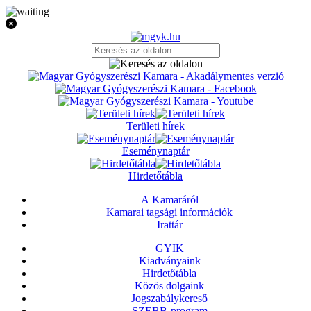
Területi hírek
Eseménynaptár
Hirdetőtábla
A Kamaráról
Kamarai tagsági információk
Irattár
GYIK
Kiadványaink
Hirdetőtábla
Közös dolgaink
Jogszabálykereső
SZEBB-program