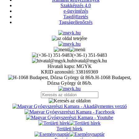
Szakképzés 4.0
e-ügyintézés
Tagdíjfizetés
Tagságellenőrzés
(+36-1) 351-9483
hivatal@mgyk.hu
Hivatali kapu: MGYK
KRID azonosító: 338169369
H-1068 Budapest,
Dózsa György út 86/b.
Területi hírek