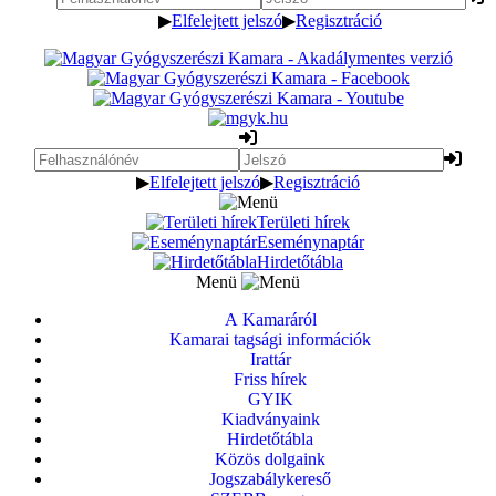
▶
Elfelejtett jelszó
▶
Regisztráció
▶
Elfelejtett jelszó
▶
Regisztráció
Területi hírek
Eseménynaptár
Hirdetőtábla
Menü
A Kamaráról
Kamarai tagsági információk
Irattár
Friss hírek
GYIK
Kiadványaink
Hirdetőtábla
Közös dolgaink
Jogszabálykereső