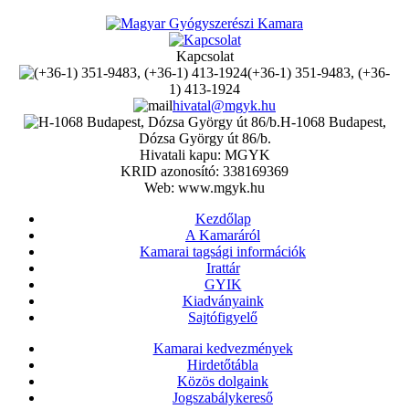
Kapcsolat
(+36-1) 351-9483, (+36-
1) 413-1924
hivatal@mgyk.hu
H-1068 Budapest,
Dózsa György út 86/b.
Hivatali kapu: MGYK
KRID azonosító: 338169369
Web: www.mgyk.hu
Kezdőlap
A Kamaráról
Kamarai tagsági információk
Irattár
GYIK
Kiadványaink
Sajtófigyelő
Kamarai kedvezmények
Hirdetőtábla
Közös dolgaink
Jogszabálykereső